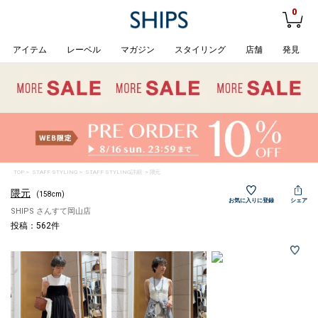
0
アイテム
レーベル
マガジン
スタイリング
店舗
発見
TOP
>
STAFF STYLING
> STAFF STYLING詳細 > 隈元
隈元
(158cm)
お気に入りに登録
シェア
SHIPS さんすて岡山店
投稿：562件