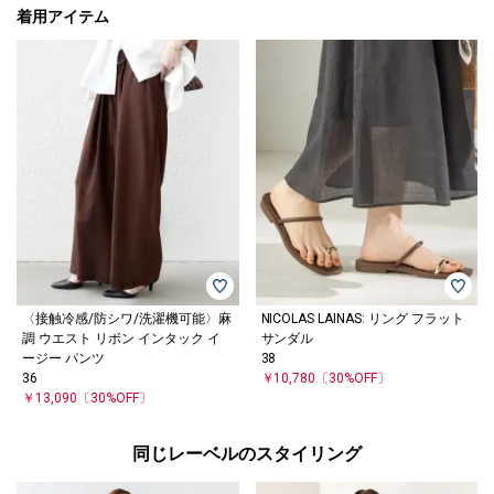
着用アイテム
〈接触冷感/防シワ/洗濯機可能〉麻
NICOLAS LAINAS: リング フラット
調 ウエスト リボン インタック イ
サンダル
ージー パンツ
38
36
￥10,780
〔30%OFF〕
￥13,090
〔30%OFF〕
同じレーベルのスタイリング