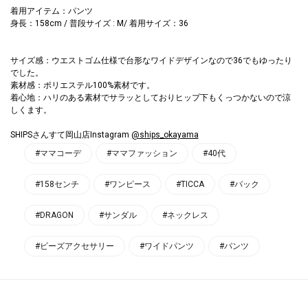
着用アイテム：パンツ
身長：158cm / 普段サイズ : M/ 着用サイズ：36
サイズ感：ウエストゴム仕様で台形なワイドデザインなので36でもゆったり
でした。
素材感：ポリエステル100%素材です。
着心地：ハリのある素材でサラッとしておりヒップ下もくっつかないので涼
しくます。
SHIPSさんすて岡山店Instagram
@ships_okayama
#ママコーデ
#ママファッション
#40代
#158センチ
#ワンピース
#TICCA
#バック
#DRAGON
#サンダル
#ネックレス
#ビーズアクセサリー
#ワイドパンツ
#パンツ