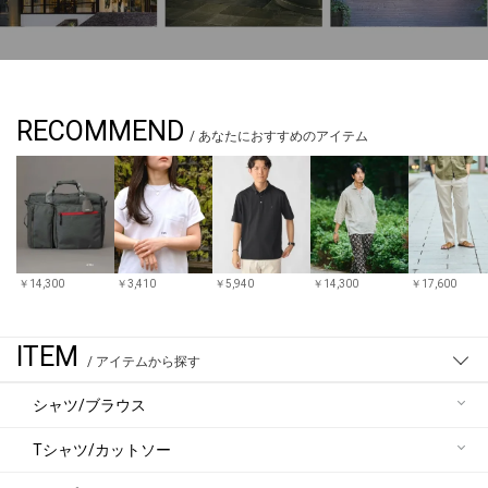
RECOMMEND
/ あなたにおすすめのアイテム
￥
14,300
￥
3,410
￥
5,940
￥
14,300
￥
17,600
ITEM
/ アイテムから探す
シャツ/ブラウス
Tシャツ/カットソー