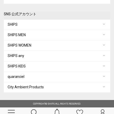
コスメ
音楽/本・雑誌
SNS 公式アカウント
ベビー
SHIPS
浴衣/和装小物
SHIPS MEN
ギフト
SHIPS WOMEN
ペットグッズ
SHIPS any
ALL
SHIPS KIDS
quaranciel
City Ambient Products
COPYRIGHT© SHIPS ALL RIGHTS RESERVED.