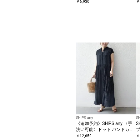
ト クルーネック プルオーバー
￥
6,930
￥
SHIPS any
SH
《追加予約》SHIPS any:〈手
S
洗い可能〉ドット バンドカラ
プ
ー フレンチ プリーツ ロング
ピ
￥
12,650
￥