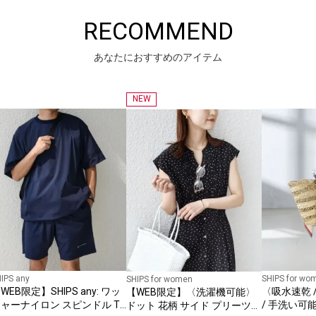
RECOMMEND
あなたにおすすめのアイテム
NEW
IPS any
SHIPS for wo
SHIPS for women
WEB限定】SHIPS any: ワッ
〈吸水速乾 /
【WEB限定】〈洗濯機可能〉
ャーナイロン スピンドル T
/ 手洗い可
ドット 花柄 サイド プリーツ