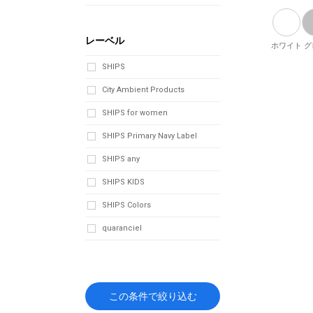
レーベル
ホワイト
グ
SHIPS
City Ambient Products
SHIPS for women
SHIPS Primary Navy Label
SHIPS any
SHIPS KIDS
SHIPS Colors
quaranciel
この条件で絞り込む