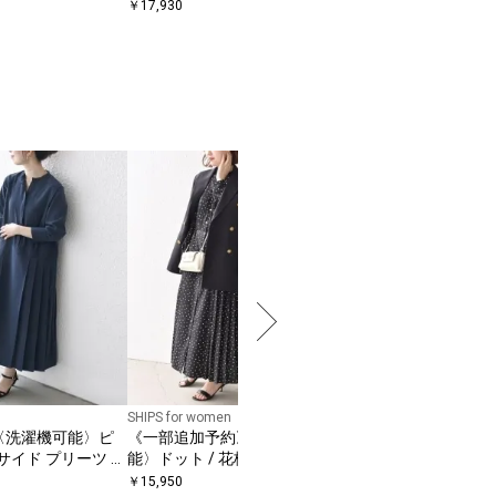
シャツ
￥
17,930
SHIPS for women
SHIPS Colors
ny:〈洗濯機可能〉ピ
《一部追加予約》〈手洗い可
SHIPS Colors:〈手
サイド プリーツ バ
能〉ドット / 花柄 バンドカラ
プリーツ デザイン ロ
シャツ ワンピース
ー サイド プリーツ ワンピース
ーブ ワンピース◇
￥
15,950
￥
7,920