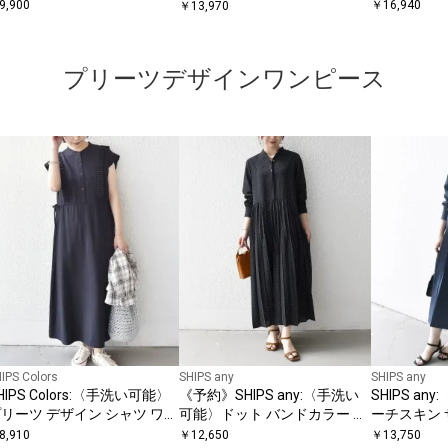
シャツ＋イージーショーツ セ
ト パンツ
フレンチスリーブ ワンピース
9,900
￥
16,940
￥
13,970
ットアップ◆
プリーツデザインワンピース
IPS Colors
SHIPS any
SHIPS any
HIPS Colors:〈手洗い可能〉
《予約》SHIPS any:〈手洗い
SHIPS a
リーツ デザイン シャツ ワン
可能〉ドット バンドカラー プ
ーチスキン 
ース2◇
リーツ ロング ワンピース
ンドカラー 
8,910
￥
12,650
￥
13,750