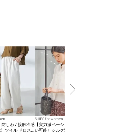
SHIPS any
【WEB限定】SHIPS an
ドスモッキング コットン フレ
ア ノースリーブ ワン
￥
12,980
men
SHIPS for women
 防しわ / 接触冷感
【実力派ベーシック】〈手洗
能〉ツイル ドロス
い可能〉シルク混 シアー 羽織