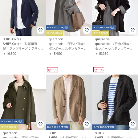
BUY2 10%OFF対象
BUY2 10%OFF対象
返品送料無料
返品送料無料
SHIPS Colors
quaranciel
quaranciel
SHIPS Colors:〈洗濯機可
quaranciel:〈手洗い可能〉
quaranciel:〈手洗い可能〉
能〉ファブリーズ シアサッ
ダンボール ステンカラー ジ
ダンボール ステンカラー ジ
カー ジャケット(セットアッ
ャケット コート26SS
ャケット コート26SS
￥16,500
￥15,950
￥15,950
プ対応)◇
セール
セール
BUY2 10%OFF対象
返品送料無料
BUY2 10%OFF対象
BUY2 10%OFF対象
quaranciel
SHIPS
SHIPS
quaranciel:〈手洗い可能〉
SHIPS: 〈洗濯機可能〉リネ
SHIPS: 〈洗濯機可能〉リネ