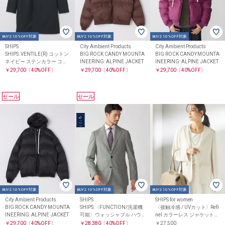
BUY2 10%OFF対象
BUY2 10%OFF対象
BUY2 10%OFF対象
SHIPS
City Ambient Products
City Ambient Products
SHIPS: VENTILE(R) コットン
BIG ROCK CANDY MOUNTA
BIG ROCK CANDY MOUNTA
ネイビー ステンカラー コー
INEERING: ALPINE JACKET
INEERING: ALPINE JACKET
ト
￥29,700
〔40%OFF〕
￥29,700
〔40%OFF〕
￥29,700
〔40%OFF〕
セール
セール
BUY2 10%OFF対象
BUY2 10%OFF対象
BUY2 10%OFF対象
City Ambient Products
SHIPS for women
SHIPS
BIG ROCK CANDY MOUNTA
〈接触冷感 / UVカット〉Refi
SHIPS:〈FUNCTION/洗濯機
INEERING: ALPINE JACKET
nel カラーレス ジャケット
可能〉ウォッシャブル ハウ
（セレモニー対応可）
ンドトゥース ジャケット(セ
￥29,700
〔40%OFF〕
￥27,500
￥28,380
〔40%OFF〕