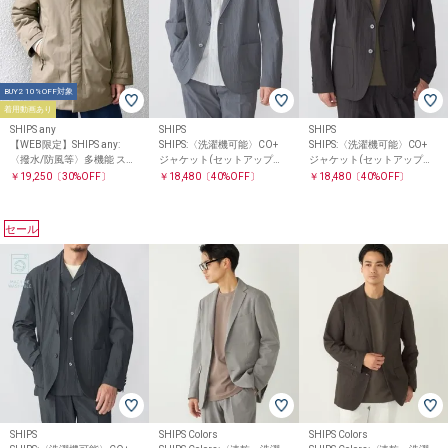
BUY2 10%OFF対象
着用動画あり
SHIPS any
SHIPS
SHIPS
【WEB限定】SHIPS any:
SHIPS:〈洗濯機可能〉CO+
SHIPS:〈洗濯機可能〉CO+
〈撥水/防風等〉多機能 スタ
ジャケット(セットアップ対
ジャケット(セットアップ対
ンドカラー ダウン ミドル コ
応)
応)
￥19,250
〔30%OFF〕
￥18,480
〔40%OFF〕
￥18,480
〔40%OFF〕
ート 25AW◇
セール
SHIPS
SHIPS Colors
SHIPS Colors