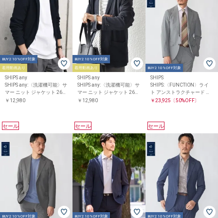
BUY2 10%OFF対象
BUY2 10%OFF対象
着用動画あり
着用動画あり
BUY2 10%OFF対象
SHIPS any
SHIPS any
SHIPS
SHIPS any:〈洗濯機可能〉サ
SHIPS any:〈洗濯機可能〉サ
SHIPS:〈FUNCTION〉ライ
マー ニット ジャケット 26SS
マー ニット ジャケット 26SS
ト アンストラクチャード ジ
◇
◇
ャケット(セットアップ対応)
￥12,980
￥12,980
￥23,925
〔50%OFF〕
セール
セール
セール
BUY2 10%OFF対象
BUY2 10%OFF対象
BUY2 10%OFF対象