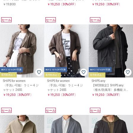
キルティング フードコート
ア ブルゾン
￥19,800
￥19,250
〔30%OFF〕
￥19,250
〔30%OFF〕
セール
セール
セール
BUY2 10%OFF対象
BUY2 10%OFF対象
BUY2 10%OFF対象
着用動画あり
着用動画あり
着用動画あり
SHIPS for women
SHIPS for women
SHIPS any
〈手洗い可能〉ラミー 4 ジ
〈手洗い可能〉ラミー 4 ジ
【WEB限定】SHIPS any:
ャケット 26SS
ャケット 26SS
〈撥水/防風等〉多機能 スタ
ンドカラー ダウン ミドル コ
￥19,250
〔30%OFF〕
￥19,250
〔30%OFF〕
￥19,250
〔30%OFF〕
ート 25AW◇
セール
セール
セール