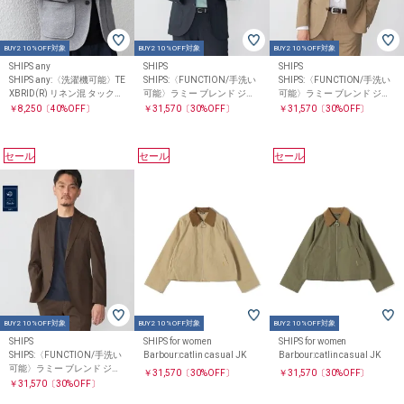
BUY2 10%OFF対象
BUY2 10%OFF対象
BUY2 10%OFF対象
SHIPS any
SHIPS
SHIPS
SHIPS any:〈洗濯機可能〉TE
SHIPS:〈FUNCTION/手洗い
SHIPS:〈FUNCTION/手洗い
XBRID(R) リネン混 タックハ
可能〉ラミー ブレンド ジャ
可能〉ラミー ブレンド ジャ
ニカム ニット ジャケット◇
ケット(セットアップ対応)
ケット(セットアップ対応)
￥8,250
〔40%OFF〕
￥31,570
〔30%OFF〕
￥31,570
〔30%OFF〕
セール
セール
セール
BUY2 10%OFF対象
BUY2 10%OFF対象
BUY2 10%OFF対象
SHIPS
SHIPS for women
SHIPS for women
SHIPS:〈FUNCTION/手洗い
Barbour:catlin casual JK
Barbour:catlin casual JK
可能〉ラミー ブレンド ジャ
￥31,570
〔30%OFF〕
￥31,570
〔30%OFF〕
ケット(セットアップ対応)
￥31,570
〔30%OFF〕