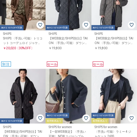
BUY2 10%OFF対象
BUY2 10%OFF対象
BUY2 10%OFF対象
SHIPS
SHIPS
SHIPS
SHIPS:〈手洗い可能〉トリコ
【WEB限定/SHIPS別注】TAI
【WEB限定/SHIPS別注】TAI
ット コーデュロイ ジャケッ
ON:〈手洗い可能〉ダウン
ON:〈手洗い可能〉ダウン
ト (セットアップ対応)
キルティング フードコート
キルティング フードコート
￥20,020
〔30%OFF〕
￥19,800
￥19,800
別注
セール
セール
BUY2 10%OFF対象
BUY2 10%OFF対象
BUY2 10%OFF対象
着用動画あり
着用動画あり
SHIPS
SHIPS for women
SHIPS for women
【WEB限定/SHIPS別注】TAI
【一部WEB限定】〈手洗い
〈手洗い可能〉ラミー 4 ジ
ON:〈手洗い可能〉ダウン
可能〉NEW リバーシブル ボ
ャケット 26SS