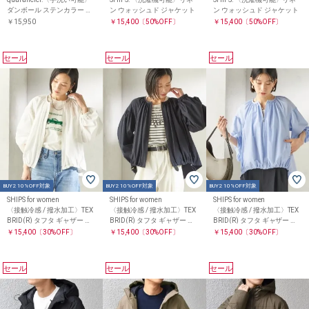
ダンボール ステンカラー ジ
ン ウォッシュド ジャケット
ン ウォッシュド ジャケット
ャケット コート26SS
￥15,950
￥15,400
〔50%OFF〕
￥15,400
〔50%OFF〕
セール
セール
セール
BUY2 10%OFF対象
BUY2 10%OFF対象
BUY2 10%OFF対象
SHIPS for women
SHIPS for women
SHIPS for women
〈接触冷感 / 撥水加工〉TEX
〈接触冷感 / 撥水加工〉TEX
〈接触冷感 / 撥水加工〉TEX
BRID(R) タフタ ギャザー 羽
BRID(R) タフタ ギャザー 羽
BRID(R) タフタ ギャザー 羽
織 ブルゾン
織 ブルゾン
織 ブルゾン
￥15,400
〔30%OFF〕
￥15,400
〔30%OFF〕
￥15,400
〔30%OFF〕
セール
セール
セール