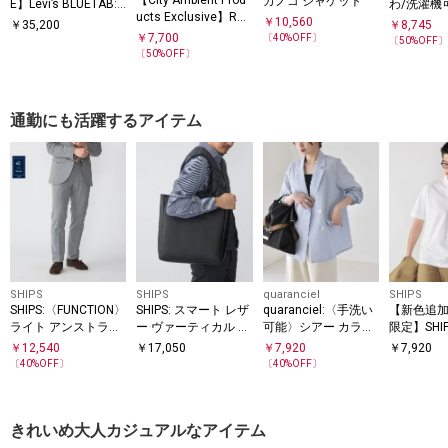
【City Ambient Prod
カノコ ジャケット
E】Levi’s BLUETAB:
わ/洗濯機
ucts Exclusive】REE
1980s 501 REGID
AIR(R)
￥
10,560
￥
35,200
￥
8,745
BOK: PEAK PERFOR
￥
7,700
ットアップ
〔
40
%OFF〕
〔
50
%OFF
MANCE WIND PANTS
〔
50
%OFF〕
通勤にも活躍するアイテム
SHIPS
SHIPS
quaranciel
SHIPS
SHIPS:〈FUNCTION〉
SHIPS: スマート レザ
quaranciel:〈手洗い
【新色追加
ライト アンストラク
ー ヴァーティカル ト
可能〉シアー カラミ
限定】SHI
チャード スラックス
ートバッグ
テーラード ダブル ジ
冷感〉ア
￥
12,540
￥
17,050
￥
7,920
￥
7,920
(セットアップ対応)
ャケット
プレーテ
〔
40
%OFF〕
〔
40
%OFF〕
ージー パ
ンドカラ
ツ
きれいめ大人カジュアルなアイテム