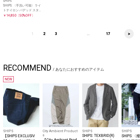
SHIPS
SHIPS: 〈手洗い可能〉ライ
トナイロン パデッド スタン
ド ブルゾン
￥14,850
〔50%OFF〕
>
1
2
3
...
17
RECOMMEND
/
あなたにおすすめのアイテム
NEW
SHIPS
City Ambient Product
SHIPS
SHIPS
s
SHIPS: TEXBRID(R)
【SHIPS EXCLUSIV
SHIPS:〈