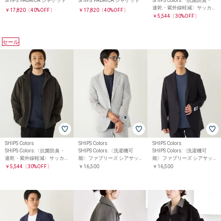
SHIPS: FAbRICA ジャケット
SHIPS: FAbRICA ジャケット
SHIPS Colors:〈抗菌防臭・
速乾・紫外線軽減〉サッカ
￥17,820
〔40%OFF〕
￥17,820
〔40%OFF〕
ー ジップ パーカー◇
￥5,544
〔30%OFF〕
セール
SHIPS Colors
SHIPS Colors
SHIPS Colors
SHIPS Colors:〈抗菌防臭・
SHIPS Colors:〈洗濯機可
SHIPS Colors:〈洗濯機可
速乾・紫外線軽減〉サッカ
能〉ファブリーズ シアサッ
能〉ファブリーズ シアサッ
ー ジップ パーカー◇
カー ジャケット(セットアッ
カー ジャケット(セットアッ
￥5,544
〔30%OFF〕
￥16,500
￥16,500
プ対応)◇
プ対応)◇