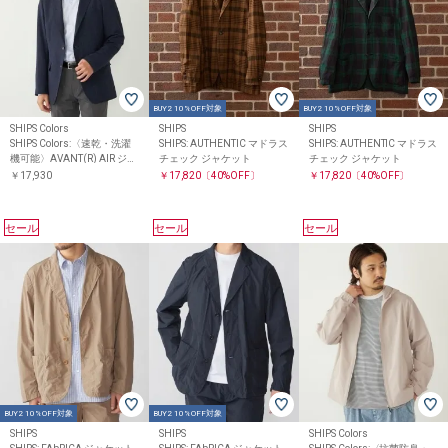
BUY2 10%OFF対象
BUY2 10%OFF対象
SHIPS Colors
SHIPS
SHIPS
SHIPS Colors:〈速乾・洗濯
SHIPS: AUTHENTIC マドラス
SHIPS: AUTHENTIC マドラス
機可能〉AVANT(R) AIR ジャ
チェック ジャケット
チェック ジャケット
ケット◇
￥17,930
￥17,820
〔40%OFF〕
￥17,820
〔40%OFF〕
セール
セール
セール
BUY2 10%OFF対象
BUY2 10%OFF対象
SHIPS
SHIPS
SHIPS Colors