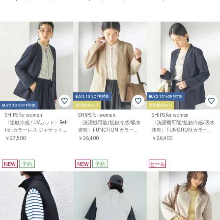
ットアップ対応)
BUY2 10%OFF対象
BUY2 10%OFF対象
BUY2 10%OFF対象
着用動画あり
着用動画あり
SHIPS for women
SHIPS for women
SHIPS for women
〈接触冷感 / UVカット〉Refi
〈洗濯機可能/接触冷感/吸水
〈洗濯機可能/接触冷感/吸水
nel カラーレス ジャケット
速乾〉FUNCTION カラーレ
速乾〉FUNCTION カラーレ
（セレモニー対応可）
ス ジャケット（セットアッ
ス ジャケット（セットアッ
￥27,500
￥26,400
￥26,400
プ対応可）
プ対応可）
NEW
予約
NEW
予約
セール