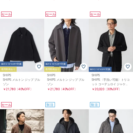
セール
セール
セール
BUY2 10%OFF対象
BUY2 10%OFF対象
着用動画あり
着用動画あり
BUY2 10%OFF対象
SHIPS
SHIPS
SHIPS
SHIPS: メルトン ジップ ブル
SHIPS: メルトン ジップ ブル
SHIPS:〈手洗い可能〉トリコ
ゾン
ゾン
ット コーデュロイ ジャケッ
ト (セットアップ対応)
￥21,780
〔40%OFF〕
￥21,780
〔40%OFF〕
￥20,020
〔30%OFF〕
セール
別注
別注