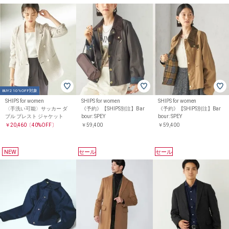
BUY2 10%OFF対象
SHIPS for women
SHIPS for women
SHIPS for women
〈手洗い可能〉サッカー ダ
《予約》【SHIPS別注】Bar
《予約》【SHIPS別注】Bar
ブル ブレスト ジャケット
bour: SPEY
bour: SPEY
￥20,460
〔40%OFF〕
￥59,400
￥59,400
NEW
セール
セール