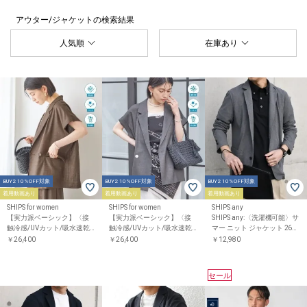
アウター/ジャケット
の検索結果
人気順
在庫あり
BUY2 10%OFF対象
BUY2 10%OFF対象
BUY2 10%OFF対象
着用動画あり
着用動画あり
着用動画あり
SHIPS for women
SHIPS for women
SHIPS any
【実力派ベーシック】〈接
【実力派ベーシック】〈接
SHIPS any:〈洗濯機可能〉サ
触冷感/UVカット/吸水速乾/
触冷感/UVカット/吸水速乾/
マー ニット ジャケット 26SS
洗濯機可能〉SUUSUU フレ
洗濯機可能〉SUUSUU フレ
◇
￥26,400
￥26,400
￥12,980
ンチ スリーブ 羽織 ジャケッ
ンチ スリーブ 羽織 ジャケッ
ト
ト
セール