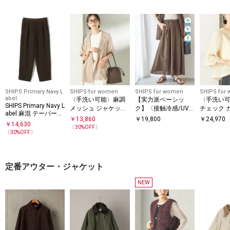
SHIPS Primary Navy L
SHIPS for women
SHIPS for women
SHIPS for
abel
〈手洗い可能〉麻調
【実力派ベーシッ
〈手洗い
SHIPS Primary Navy L
メッシュ ジャケット
ク】〈接触冷感/UV
チェック 
abel:麻混 テーパード
シャツ
カット/吸水速乾/洗
カラー ジ
￥
13,860
￥
19,800
￥
24,970
パンツ（セットアッ
￥
14,630
濯機可能〉SUUSUU
〔
30
%OFF〕
プ対応）
〔
30
%OFF〕
ギャザー フレア ワイ
ドパンツ
定番アウター・ジャケット
NEW