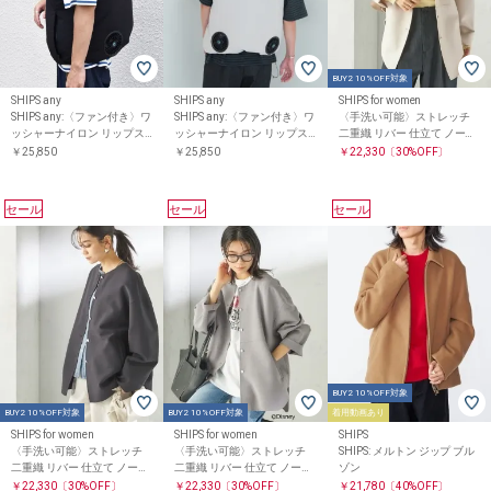
BUY2 10%OFF対象
SHIPS any
SHIPS any
SHIPS for women
SHIPS any:〈ファン付き〉ワ
SHIPS any:〈ファン付き〉ワ
〈手洗い可能〉ストレッチ
ッシャーナイロン リップス
ッシャーナイロン リップス
二重織 リバー 仕立て ノーカ
トップ スタンドジップ ベス
トップ スタンドジップ ベス
ラー コート
￥25,850
￥25,850
￥22,330
〔30%OFF〕
ト（Air-Flow Vest）◆
ト（Air-Flow Vest）◆
セール
セール
セール
BUY2 10%OFF対象
BUY2 10%OFF対象
BUY2 10%OFF対象
着用動画あり
SHIPS for women
SHIPS for women
SHIPS
〈手洗い可能〉ストレッチ
〈手洗い可能〉ストレッチ
SHIPS: メルトン ジップ ブル
二重織 リバー 仕立て ノーカ
二重織 リバー 仕立て ノーカ
ゾン
ラー コート
ラー コート
￥22,330
〔30%OFF〕
￥22,330
〔30%OFF〕
￥21,780
〔40%OFF〕