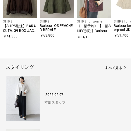
SHIPS
SHIPS
SHIPS for women
SHIPS for
Barbour: OS PEACHE
Barbour:b
【SHIPS別注】BARA
《一部予約》【一部S
D BEDALE
erproof JK
CUTA: G9 BOX JACK
HIPS別注】Barbour:
ET LIGHT MOLESKIN
￥
63,800
￥
51,700
DULSIE LINER
￥
41,800
￥
34,100
スタイリング
すべて見る
2026.02.07
本部スタッフ