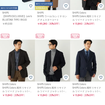
BUY2 10%OFF対象
BUY2 10%OFF対象
着用動画あり
SHIPS
SHIPS
SHIPS Colors
【SHIPS EXCLUSIVE】Levi’s
SHIPS: ウール/カシミヤ ロン
SHIPS Colors:尾州 リサイク
BLUETAB: TYPE I RIGID
グ チェスターコート
ル ツイード ジャケット(一部
セットアップ対応)
￥49,500
￥49,280
〔30%OFF〕
￥15,840
〔20%OFF〕
セール
セール
セール
SHIPS Colors
SHIPS Colors
SHIPS Colors
SHIPS Colors:尾州 リサイク
SHIPS Colors:尾州 リサイク
SHIPS Colors:尾州 リサイク
ル ツイード ジャケット(一部
ル ツイード ジャケット(一部
ル ツイード ジャケット(一部
セットアップ対応)
セットアップ対応)
セットアップ対応)
￥15,840
〔20%OFF〕
￥15,840
〔20%OFF〕
￥15,840
〔20%OFF〕