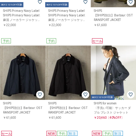
BUY2 10%OFF対象
BUY2 10%OFF対象
SHIPS Primary Navy Label
SHIPS Primary Navy Label
SHIPS
SHIPS Primary Navy Label:
SHIPS Primary Navy Label:
【SHIPS別注】Barbour: OS T
麻混 ノーカラー ジャケット
麻混 ノーカラー ジャケット
RANSPORT JACKET
（セットアップ対応）
（セットアップ対応）
￥22,000
￥22,000
￥61,600
予約
予約
セール
BUY2 10%OFF対象
SHIPS
SHIPS
SHIPS for women
【SHIPS別注】Barbour: OS T
【SHIPS別注】Barbour: OS T
〈手洗い可能〉サッカー ダ
RANSPORT JACKET
RANSPORT JACKET
ブル ブレスト ジャケット
￥61,600
￥61,600
￥20,460
〔40%OFF〕
セール
NEW
予約
別注
NEW
予約
別注