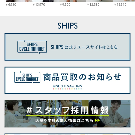
￥
6,930
￥
13,970
￥
9,900
￥
12,980
￥
16,940