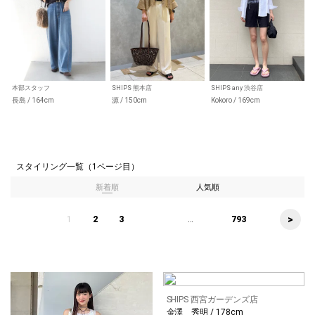
本部スタッフ
SHIPS 熊本店
SHIPS any 渋谷店
長島 / 164cm
源 / 150cm
Kokoro / 169cm
スタイリング一覧（1ページ目）
新着順
人気順
>
1
2
3
...
793
SHIPS 西宮ガーデンズ店
金澤 秀明 / 178cm