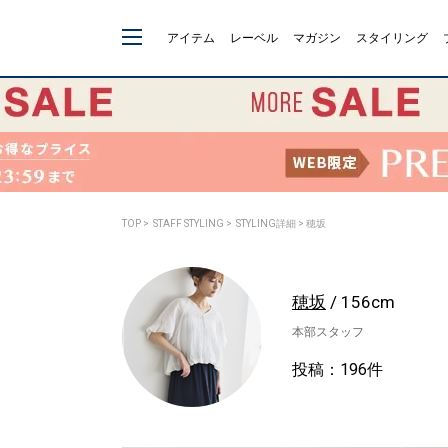
アイテム
レーベル
マガジン
スタイリング
TOP
>
STAFF STYLING
> STYLING詳細 > 穂坂
穂坂
/ 156cm
本部スタッフ
投稿：196件