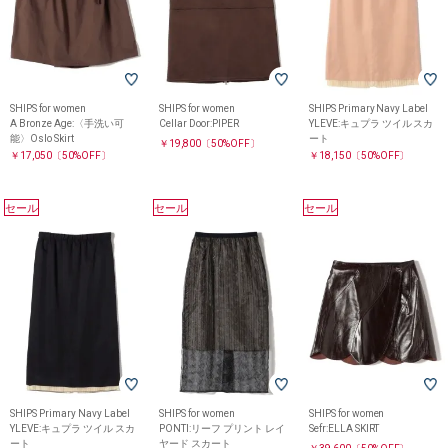
SHIPS for women
SHIPS for women
SHIPS Primary Navy Label
A Bronze Age:〈手洗い可
Cellar Door:PIPER
YLEVE:キュプラ ツイル スカ
能〉Oslo Skirt
ート
￥19,800
〔50%OFF〕
￥17,050
〔50%OFF〕
￥18,150
〔50%OFF〕
セール
セール
セール
SHIPS Primary Navy Label
SHIPS for women
SHIPS for women
YLEVE:キュプラ ツイル スカ
PONTI:リーフ プリント レイ
Sefr:ELLA SKIRT
ート
ヤード スカート