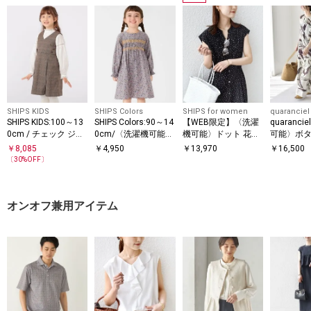
SHIPS KIDS
SHIPS Colors
SHIPS for women
quaranciel
SHIPS KIDS:100～13
SHIPS Colors:90～14
【WEB限定】〈洗濯
quaranc
0cm / チェック ジャ
0cm/〈洗濯機可能〉
機可能〉ドット 花柄
可能〉ボタ
ンパー スカート
スモッキング フラワ
サイド プリーツ フレ
リント ク
￥
8,085
￥
4,950
￥
13,970
￥
16,500
ーワンピース◇
ンチスリーブ ワンピ
ギャザー 
〔
30
%OFF〕
ース
オンオフ兼用アイテム