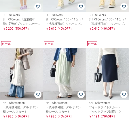
SHIPS Colors
SHIPS Colors
SHIPS Colors
SHIPS Colors:〈洗濯機可
SHIPS Colors: 100～140cm /
SHIPS Colors: 100～140cm /
能〉2WAY プリント スカー
〈洗濯機可能〉リバーシブ
〈洗濯機可能〉リバーシブ
ト(100～140cm)
ル 2WAY スカート
ル 2WAY スカート
￥2,200
〔50%OFF〕
￥2,640
〔40%OFF〕
￥2,640
〔40%OFF〕
セール
セール
セール
SHIPS for women
SHIPS for women
SHIPS for women
〈洗濯機可能〉ダル サテン
〈洗濯機可能〉ダル サテン
ツイードタイトスカート
裾 レース スカート
裾 レース スカート
（セットアップ対応）◇
￥7,920
〔40%OFF〕
￥7,920
〔40%OFF〕
￥4,191
〔70%OFF〕