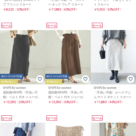
プ フリンジ スカート
ー タック フレア スカート
ト スカート
￥8,525
〔50%OFF〕
￥11,880
〔40%OFF〕
￥9,350
〔50%OFF〕
セール
セール
セール
BUY2 10%OFF対象
BUY2 10%OFF対象
着用動画あり
着用動画あり
SHIPS for women
SHIPS for women
SHIPS for women
堀田茜×SHIPS:〈手洗い可
堀田茜×SHIPS:〈手洗い可
〈手洗い可能〉ルーズ デニ
能〉ベルト 付き ジョーゼッ
能〉ベルト 付き ジョーゼッ
ム サイド ポケット スカート
ト スカート
ト スカート
￥13,090
〔30%OFF〕
￥13,090
〔30%OFF〕
￥11,880
〔40%OFF〕
セール
セール
セール