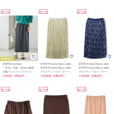
セール
セール
セール
着用動画あり
SHIPS for women
SHIPS Primary Navy Label
SHIPS Primary Navy Label
〈手洗い可能〉Asami 麻調
SHIPS Primary Navy Label:
SHIPS Primary Navy Label:
合繊 ウエスト リブ タイト ス
グログラン ベルト プリーツ
グログラン ベルト プリーツ
カート
スカート
スカート
￥9,900
〔50%OFF〕
￥20,460
〔40%OFF〕
￥20,460
〔40%OFF〕
セール
セール
セール