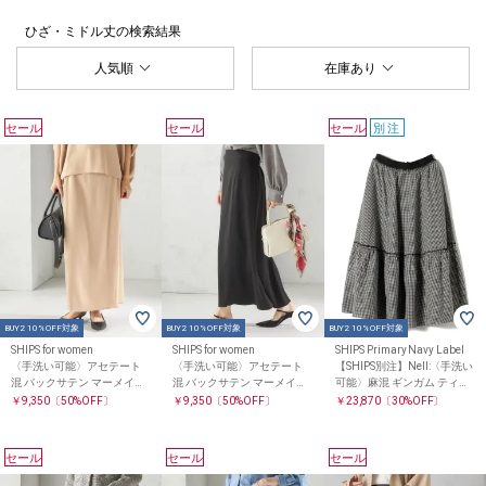
ひざ・ミドル丈
の検索結果
人気順
在庫あり
セール
セール
セール
別注
BUY2 10%OFF対象
BUY2 10%OFF対象
BUY2 10%OFF対象
SHIPS for women
SHIPS for women
SHIPS Primary Navy Label
〈手洗い可能〉アセテート
〈手洗い可能〉アセテート
【SHIPS別注】Nell:〈手洗い
混 バックサテン マーメイド
混 バックサテン マーメイド
可能〉麻混 ギンガム ティア
スカート
スカート
ード スカート
￥9,350
〔50%OFF〕
￥9,350
〔50%OFF〕
￥23,870
〔30%OFF〕
セール
セール
セール