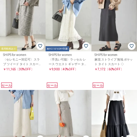
着用動画あり
BUY2 10%OFF対象
SHIPS for women
SHIPS for women
SHIPS for women
〈セレモニー対応可〉スラ
〈手洗い可能〉ラッセル レ
麻混 ストライプ 無地 ポケッ
ブ ツイード タイト スカート
ース ウエスト ギャザー タイ
ト タイト スカート ◇
（セットアップ対応）
ト スカート
￥11,165
〔30%OFF〕
￥9,900
〔40%OFF〕
￥7,172
〔60%OFF〕
セール
セール
セール