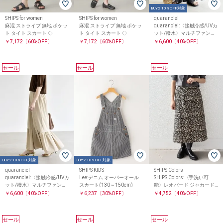
BUY2 10%OFF対象
SHIPS for women
SHIPS for women
quaranciel
麻混 ストライプ 無地 ポケッ
麻混 ストライプ 無地 ポケッ
quaranciel:〈接触冷感/UVカ
ト タイト スカート ◇
ト タイト スカート ◇
ット/撥水〉マルチファンク
ション ティアード スカート
￥7,172
〔60%OFF〕
￥7,172
〔60%OFF〕
￥6,600
〔40%OFF〕
セール
セール
セール
BUY2 10%OFF対象
BUY2 10%OFF対象
quaranciel
SHIPS KIDS
SHIPS Colors
quaranciel:〈接触冷感/UVカ
Lee:デニム オーバーオール
SHIPS Colors:〈手洗い可
ット/撥水〉マルチファンク
スカート(130～150cm)
能〉レオパード ジャカード
ション ティアード スカート
スカート
￥6,600
〔40%OFF〕
￥6,237
〔30%OFF〕
￥4,752
〔40%OFF〕
セール
セール
セール