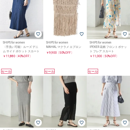
SHIPS for women
SHIPS for women
SHIPS for women
〈手洗い可能〉ルーズ デニ
MAHAL:マクラメ エプロン
IPEKER 花柄 フロント ポケッ
ム サイド ポケット スカート
ト フレア スカート
￥9,900
〔50%OFF〕
￥11,880
〔40%OFF〕
￥11,000
〔50%OFF〕
セール
セール
セール