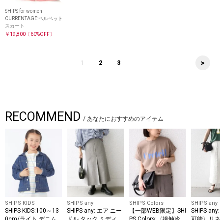
SHIPS for women
CURRENTAGE:ベルベット
スカート
￥19,800
〔60%OFF〕
>
1
2
3
RECOMMEND
/
あなたにおすすめのアイテム
SHIPS KIDS
SHIPS any
SHIPS Colors
SHIPS any
SHIPS KIDS:100～13
SHIPS any: エア ニー
【一部WEB限定】SHI
SHIPS a
0cm/ライト デニム
ドル タック ミディ
PS Colors:〈接触冷
可能〉リ