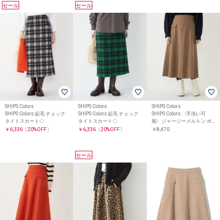
セール
セール
SHIPS Colors
SHIPS Colors
SHIPS Colors
SHIPS Colors:起毛 チェック
SHIPS Colors:起毛 チェック
SHIPS Colors:〈手洗い可
タイトスカート◇
タイトスカート◇
能〉ジャージーメルトン ポ
ケット フレアスカート
￥6,336
〔20%OFF〕
￥6,336
〔20%OFF〕
￥8,470
セール