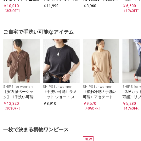
ジャケット
スカート
感・UVカット〉ビッ
ス Iライン
￥
10,010
￥
11,990
￥
3,960
￥
6,600
グロゴ ドルマン Tシ
ージー ス
〔
30
%OFF〕
〔
40
%OFF
ャツ◇
ご自宅で手洗い可能なアイテム
SHIPS for women
SHIPS for women
SHIPS for women
SHIPS for
【実力派ベーシッ
〈手洗い可能〉ラメ
〈接触冷感 / 手洗い
〈UVカット
ク】〈手洗い可能〉I
ニット ショート スリ
可能〉アセテート混
可能〉リブ
MPERIAL LINEN 混 オ
ーブ プルオーバー
バック サテン ドルマ
ー 2WAY
￥
12,320
￥
8,910
￥
9,570
￥
5,280
ーバー サイズ シャツ
ン ブラウス
スカート
〔
30
%OFF〕
〔
40
%OFF〕
〔
40
%OFF
一枚で決まる柄物ワンピース
NEW