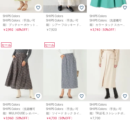
SHIPS Colors
SHIPS Colors
SHIPS Colors
SHIPS Colors:〈手洗い可
SHIPS Colors:〈手洗い可
SHIPS Colors:〈洗濯機可
能〉ブッチャー ポケット ス
能〉シアー フロッキー ドッ
能〉カラー タック スカート
カート
ト フレア スカート◇
4
￥2,992
〔60%OFF〕
￥7,920
￥3,740
〔50%OFF〕
セール
セール
SHIPS Colors
SHIPS Colors
SHIPS Colors
SHIPS Colors:〈洗濯機可
SHIPS Colors:〈手洗い可
SHIPS Colors:〈手洗い可
能〉MULHOUSE レオパード
能〉ツイード タック タイト
能〉TR 起毛 ストレッチ ポケ
フレアスカート
スカート（セットアップ対
ット スカート◇
￥3,960
〔50%OFF〕
￥4,730
〔50%OFF〕
￥7,700
応可能）