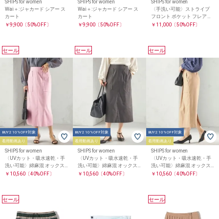
SHIPS for women
SHIPS for women
SHIPS for women
Wai＋:ジャカード シアー ス
Wai＋:ジャカード シアー ス
〈手洗い可能〉ストライプ
カート
カート
フロント ポケット フレア ス
カート
￥9,900
〔50%OFF〕
￥9,900
〔50%OFF〕
￥11,000
〔50%OFF〕
セール
セール
セール
BUY2 10%OFF対象
BUY2 10%OFF対象
BUY2 10%OFF対象
着用動画あり
着用動画あり
着用動画あり
SHIPS for women
SHIPS for women
SHIPS for women
〈UVカット・吸水速乾・手
〈UVカット・吸水速乾・手
〈UVカット・吸水速乾・手
洗い可能〉綿麻混 オックス
洗い可能〉綿麻混 オックス
洗い可能〉綿麻混 オックス
ポケット タイト スカート
ポケット タイト スカート
ポケット タイト スカート
￥10,560
〔40%OFF〕
￥10,560
〔40%OFF〕
￥10,560
〔40%OFF〕
セール
セール