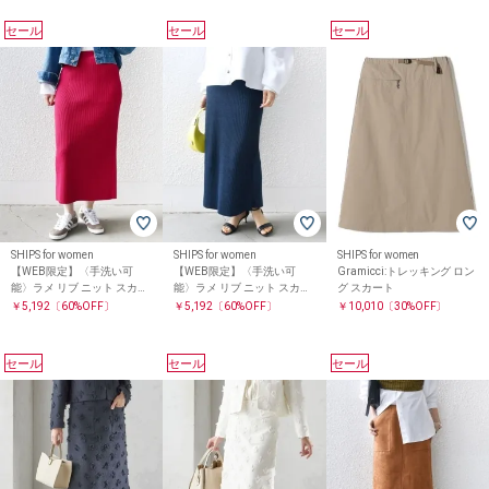
セール
セール
セール
SHIPS for women
SHIPS for women
SHIPS for women
【WEB限定】〈手洗い可
【WEB限定】〈手洗い可
Gramicci:トレッキング ロン
能〉ラメ リブ ニット スカー
能〉ラメ リブ ニット スカー
グ スカート
ト
ト
￥5,192
〔60%OFF〕
￥5,192
〔60%OFF〕
￥10,010
〔30%OFF〕
セール
セール
セール