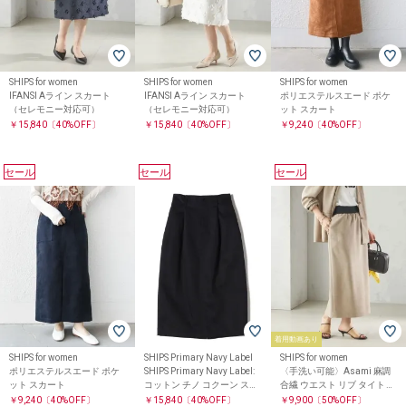
SHIPS for women
SHIPS for women
SHIPS for women
IFANSI Aライン スカート
IFANSI Aライン スカート
ポリエステルスエード ポケ
（セレモニー対応可）
（セレモニー対応可）
ット スカート
￥15,840
〔40%OFF〕
￥15,840
〔40%OFF〕
￥9,240
〔40%OFF〕
セール
セール
セール
着用動画あり
SHIPS for women
SHIPS Primary Navy Label
SHIPS for women
ポリエステルスエード ポケ
SHIPS Primary Navy Label:
〈手洗い可能〉Asami 麻調
ット スカート
コットン チノ コクーン スカ
合繊 ウエスト リブ タイト ス
ート:
カート
￥9,240
〔40%OFF〕
￥15,840
〔40%OFF〕
￥9,900
〔50%OFF〕