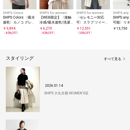
SHIPS Colors
SHIPS for women
SHIPS for women
SHIPS any
SHIPS Colors:〈吸水
【WEB限定】〈接触
〈セレモニー対応
SHIPS a
速乾〉カノコ グレン
冷感/吸水速乾/洗濯
可〉スラブ ツイード
可能〉リネ
チェック ワイドカラ
機可能〉ハイゲージ
ジレ（セットアップ
Iライン ワ
￥
3,894
￥
6,270
￥
12,551
￥
13,750
ー ポロシャツ
ポンチ フリル カット
対応）
ビスチェ 
〔
40
%OFF〕
〔
40
%OFF〕
〔
30
%OFF〕
ソー
スタイリング
すべて見る
2026.01.14
SHIPS 大丸京都 WOMEN'S店