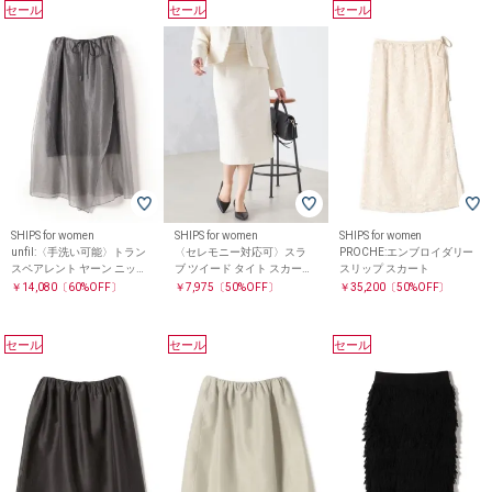
セール
セール
セール
SHIPS for women
SHIPS for women
SHIPS for women
unfil:〈手洗い可能〉トラン
〈セレモニー対応可〉スラ
PROCHE:エンブロイダリー
スペアレント ヤーン ニット
ブ ツイード タイト スカート
スリップ スカート
スカート
24SS（セットアップ対応）
￥14,080
〔60%OFF〕
￥7,975
〔50%OFF〕
￥35,200
〔50%OFF〕
◇
セール
セール
セール