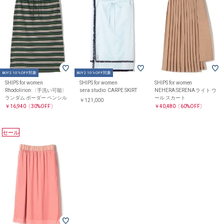
BUY2 10%OFF対象
BUY2 10%OFF対象
SHIPS for women
SHIPS for women
SHIPS for women
Rhodolirion:〈手洗い可能〉
sera studio: CARPE SKIRT
NEHERA:SERENA ライト ウ
ランダム ボーダー ペンシル
ール スカート
￥121,000
￥16,940
〔30%OFF〕
￥40,480
〔60%OFF〕
セール