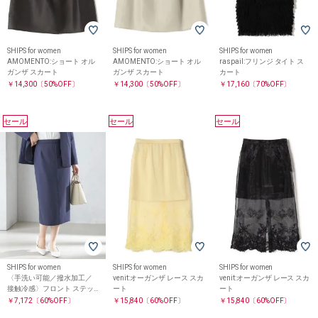
SHIPS for women
SHIPS for women
SHIPS for women
AMOMENTO:ショート オル
AMOMENTO:ショート オル
raspail:フリンジ タイト ス
ガンザ スカート
ガンザ スカート
カート
￥14,300
〔50%OFF〕
￥14,300
〔50%OFF〕
￥17,160
〔70%OFF〕
セール
セール
セール
SHIPS for women
SHIPS for women
SHIPS for women
〈手洗い可能／撥水加工／
venit:オーガンザ レース スカ
venit:オーガンザ レース スカ
接触冷感〉フロント ステッ
ート
ート
チ タイト スカート（セット
￥7,172
〔60%OFF〕
￥15,840
〔60%OFF〕
￥15,840
〔60%OFF〕
アップ対応）