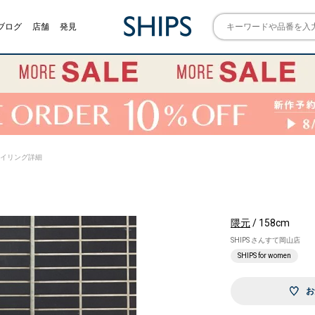
ブログ
店舗
発見
) スタイリング詳細
隈元
/ 158cm
SHIPS さんすて岡山店
SHIPS for women
お