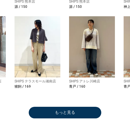
SHIPS 熊本店
SHIPS 熊本店
SH
源 / 150
源 / 150
神上
店
SHIPS テラスモール湘南店
SHIPS アトレ川崎店
SH
猪飼 / 169
青戸 / 160
青戸 
もっと見る