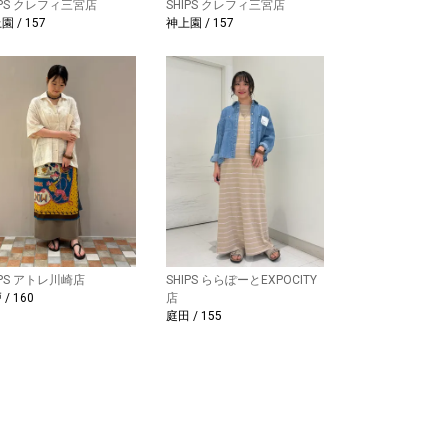
IPS クレフィ三宮店
SHIPS クレフィ三宮店
園 / 157
神上園 / 157
IPS アトレ川崎店
SHIPS ららぽーとEXPOCITY
/ 160
店
庭田 / 155