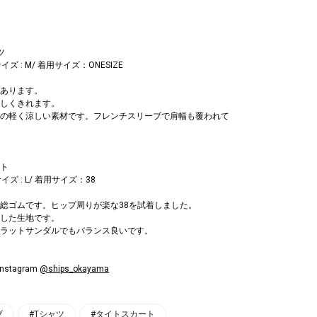
ツ
イズ : M/ 着用サイズ：ONESIZE
あります。
しくきれます。
の軽く涼しい素材です。フレンチスリーブで肩幅も覆われて
ト
イズ : L/ 着用サイズ：38
総ゴムです。ヒップ周りが楽な38を試着しました。
した生地です。
ラットサンダルでもバランス良いです。
stagram
@ships_okayama
ブ
#Tシャツ
#タイトスカート