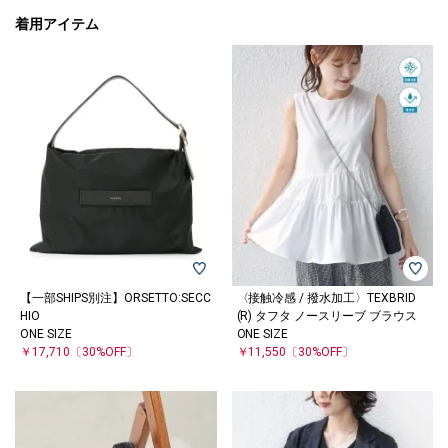
着用アイテム
【一部SHIPS別注】ORSETTO:SECC
〈接触冷感 / 撥水加工〉TEXBRID
HIO
(R) タフタ ノースリーブ ブラウス
ONE SIZE
ONE SIZE
￥17,710
〔30%OFF〕
￥11,550
〔30%OFF〕