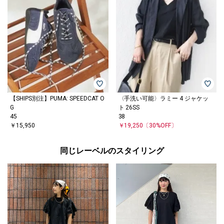
【SHIPS別注】PUMA: SPEEDCAT O
〈手洗い可能〉ラミー 4 ジャケッ
G
ト 26SS
45
38
￥15,950
￥19,250
〔30%OFF〕
同じレーベルのスタイリング