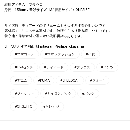
着用アイテム：ブラウス
身長：158cm / 普段サイズ : M/ 着用サイズ：ONESIZE
サイズ感：ティアードのボリュームもきつすぎず着心地いいです。
素材感：ポリエステル素材です。伸縮性もあり脱ぎ着しやすいです。
着心地：伸縮素材で柔らかい為肌馴染みあります。
SHIPSさんすて岡山店Instagram
@ships_okayama
#ママコーデ
#ママファッション
#40代
#158センチ
#ティアード
#ブラウス
#パンツ
#デニム
#PUMA
#SPEEDCAT
#ラミー4
#ジャケット
#ナイロンバック
#バック
#ORSETTO
#キレカジ