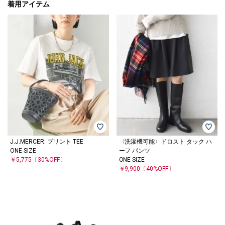
着用アイテム
J.J.MERCER: プリント TEE
〈洗濯機可能〉ドロスト タック ハ
ONE SIZE
ーフ パンツ
￥5,775
〔30%OFF〕
ONE SIZE
￥9,900
〔40%OFF〕