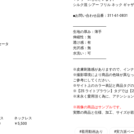
シルク混 シアー フリル ネック ギャザー
■お問い合わせ品番：311-61-0831
-------------------------------------
生地の厚み：薄手
伸縮性：無
透け感：有
セータ
光沢感：無
水洗い：可
-------------------------------------
※皮膚刺激感がありますので、インナ
※撮影環境により商品の色味が異なっ
ご参考にしてください。
※サイト上のカラー表記と商品タグの
※【25:ライトブラウン】タグでは【
※末永く愛用頂く為に、アテンション
※画像の商品はサンプルです。
実際の商品と仕様、加工、サイズが若
ス
ネックレス
0
￥5,500
#着用動画あり
#実力派ベ