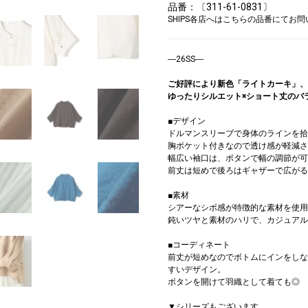
品番：〔311-61-0831〕
SHIPS各店へはこちらの品番にてお
―26SS―
ご好評により新色「ライトカーキ」、
ゆったりシルエット×ショート丈のバ
■デザイン
ドルマンスリーブで身体のラインを拾
胸ポケット付きなので透け感が軽減さ
幅広い袖口は、ボタンで幅の調節が可
前丈は短めで後ろはギャザーで広がる
■素材
シアーなシボ感が特徴的な素材を使用
鈍いツヤと素材のハリで、カジュアル
■コーディネート
前丈が短めなのでボトムにインをし
すいデザイン。
ボタンを開けて羽織として着ても◎
▼シリーズもございます。