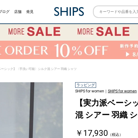
ブログ
店舗
発見
ベーシック】〈手洗い可能〉シルク混 シアー 羽織 シャツ
ラッピング
SHIPS for women｜
SHIPS for women
【実力派ベーシ
混 シアー 羽織 
￥17,930
（税込）