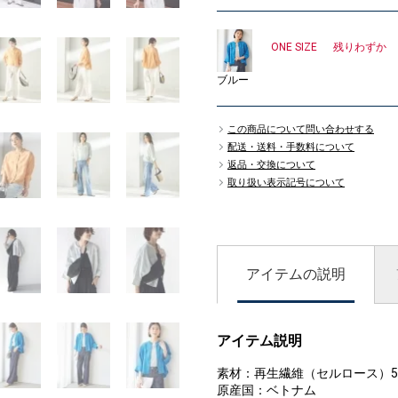
ONE SIZE
残りわずか
ブルー
この商品について問い合わせする
配送・送料・手数料について
返品・交換について
取り扱い表示記号について
アイテムの説明
アイテム説明
素材：再生繊維（セルロース）52%,
原産国：ベトナム