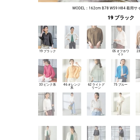
MODEL：162cm B78 W59 H84 着用サ
19 ブラック
19 ブラック
05 オフホワ
2
イト
33 ピンク系
46 オレンジ
62 ライトグ
75 ブルー
系
リーン