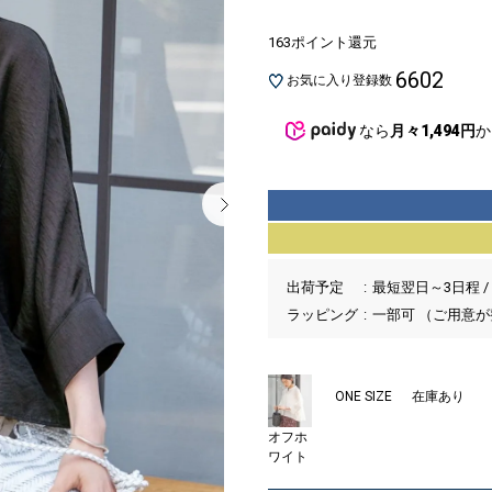
163ポイント還元
6602
お気に入り登録数
なら
月々1,494円
か
出荷予定
最短翌日～3日程 /
ラッピング
一部可 （ご用意
ONE SIZE
在庫あり
オフホ
ワイト