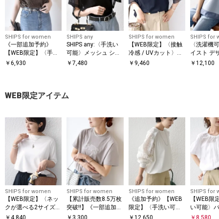
SHIPS for women
SHIPS any
SHIPS for women
SHIPS for
《一部追加予約》
SHIPS any:〈手洗い
【WEB限定】〈接触
〈洗濯機可
【WEB限定】〈手洗
可能〉メッシュ シア
冷感 / UVカット〉シ
イスト デ
い可能〉アイレット
ー ハンカチ スリーブ
アー オーガンジー コ
ー ドッキン
￥
6,930
￥
7,480
￥
9,460
￥
12,100
クルーネック プルオ
ドッキング TEE
ンビ プルオーバー
ーバー
WEB限定アイテム
SHIPS for women
SHIPS for women
SHIPS for women
SHIPS for
【WEB限定】〈ネッ
【累計販売数8.5万枚
《追加予約》【WEB
【WEB限
クが選べる2サイズ展
突破!!】《一部追加予
限定】〈手洗い可
い可能〉バ
開〉オーガニックコ
約》【WEB限定】 SH
能〉レース コンビ カ
リーブ 裾
￥
4,840
￥
3,300
￥
12,650
￥
8,580