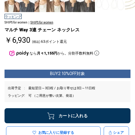
ラッピング
SHIPS for women｜
SHIPS for women
マルチ Way 3連 チェーン ネックレス
￥6,930
63ポイント還元
(税込)
なら
月々1,155円
から。分割手数料無料
BUY2 10%OFF対象
出荷予定
最短翌日～3日程 / お取り寄せは3日～11日程
ラッピング
可 （ご用意が整い次第、発送）
カートに入れる
お気に入りに登録する
シェア