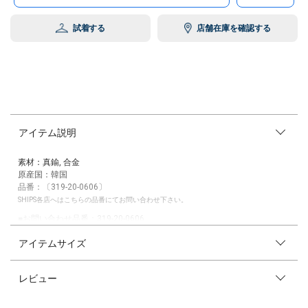
試着する
店舗在庫を確認する
アイテム説明
素材：真鍮, 合金
原産国：韓国
品番：〔319-20-0606〕
SHIPS各店へはこちらの品番にてお問い合わせ下さい。
■お問い合わせ品番：319-20-0606
アイテムサイズ
※末永く愛用頂く為に、アテンションタグを必ずご確認の上、着用又はお
取り扱いください。
レビュー