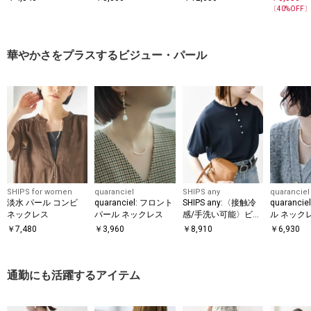
ットン バリエーショ
IPS ラウンド プリン
ットソー
ブラウス
〔
40
%OFF
ンネック TEE
ト ロゴ TEE
華やかさをプラスするビジュー・パール
SHIPS for women
quaranciel
SHIPS any
quaranciel
淡水 パール コンビ
quaranciel: フロント
SHIPS any:〈接触冷
quaranci
ネックレス
パール ネックレス
感/手洗い可能〉ビジ
ル ネック
ュー ヘンリーネック
￥
7,480
￥
3,960
￥
8,910
￥
6,930
ニット プルオーバー
通勤にも活躍するアイテム