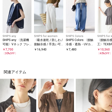
SHIPS any
SHIPS for women
SHIPS Colors
SHIPS for
SHIPS any:〈洗濯機
〈吸水速乾 / 防しわ /
SHIPS Colors:〈接触
〈接触冷感 
可能〉Vネック フレ
接触冷感 / 手洗い可
冷感・遮熱・UVカッ
工〉TEXBR
ンチ ギャザー ブラウ
能〉ツイル ドロスト
ト〉ファンクション
タ ショー
￥
7,700
￥
16,940
￥
7,480
￥
10,560
ス
パンツ
デニム イージー パン
羽織 シャ
〔
30
%OFF〕
〔
40
%OFF
ツ◇
関連アイテム