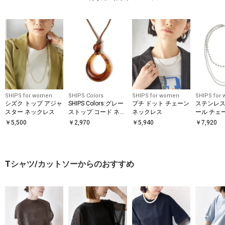
SHIPS for women
SHIPS Colors
SHIPS for women
SHIPS for
シズク トップ アジャ
SHIPS Colors:グレー
プチ ドット チェーン
ステンレス
スター ネックレス
ストップ コード ネッ
ネックレス
ール チェ
クレス
レス
￥
5,500
￥
2,970
￥
5,940
￥
7,920
Tシャツ/カットソーからのおすすめ