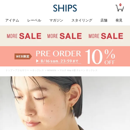
0
アイテム
レーベル
マガジン
スタイリング
店舗
発見
トップ
>
アクセサリー
>
ネックレス
>
WOMEN
> マルチ Way 3連 チェーン ネックレス