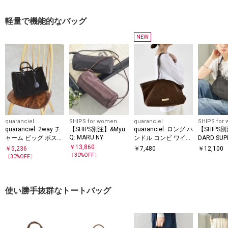
軽量で機能的なバッグ
NEW
quaranciel
SHIPS for women
quaranciel
SHIPS for
quaranciel: 2way チ
【SHIPS別注】&Myu
quaranciel: ロング ハ
【SHIPS
Q: MARU NY
ャーム ビッグ ボスト
ンドル コンビ ワイド
DARD SUP
ン バッグ
トート
イアングル
￥
13,860
￥
5,236
￥
7,480
￥
12,100
ー
〔
30
%OFF〕
〔
30
%OFF〕
使い勝手抜群なトートバッグ