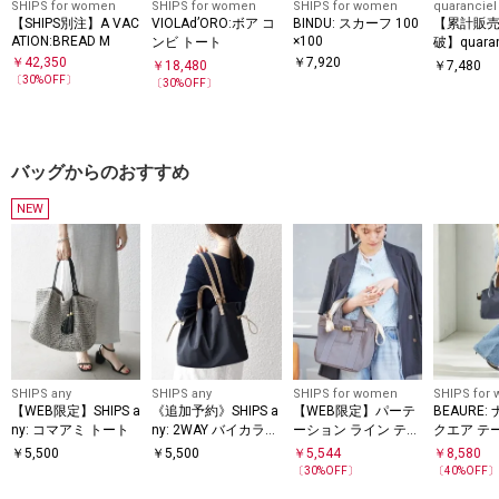
SHIPS for women
SHIPS for women
SHIPS for women
quaranciel
【SHIPS別注】A VAC
VIOLAd’ORO:ボア コ
BINDU: スカーフ 100
【累計販売
ATION:BREAD M
×100
ンビ トート
破】quaran
トデザイン 
￥
42,350
￥
7,920
￥
18,480
￥
7,480
ートバッグ
〔
30
%OFF〕
〔
30
%OFF〕
応）
バッグからのおすすめ
NEW
SHIPS any
SHIPS any
SHIPS for women
SHIPS for
【WEB限定】SHIPS a
《追加予約》SHIPS a
【WEB限定】パーテ
BEAURE:
ny: コマアミ トート
ny: 2WAY バイカラー
ーション ライン テー
クエア テ
A4 ドロスト トート
プ バッグ
ン
￥
5,500
￥
5,500
￥
5,544
￥
8,580
バッグ
〔
30
%OFF〕
〔
40
%OFF