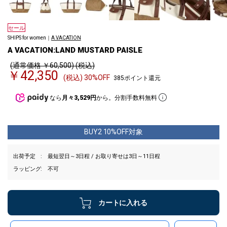
セール
SHIPS for women｜
A VACATION
A VACATION:LAND MUSTARD PAISLE
(通常価格 ￥60,500) (税込)
￥42,350
(税込) 30%OFF
385ポイント還元
なら
月々3,529円
から。分割手数料無料
BUY2 10%OFF対象
出荷予定
最短翌日～3日程 / お取り寄せは3日～11日程
ラッピング
不可
カートに入れる