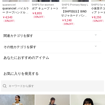
quaranciel
SHIPS for women
SHIPS Primary Navy L
SHIPS for
abel
quaranciel: バイカラ
ボア キューブ トート
小泉里子コ
【SHIPS別注】BIND
ー テープハンドル ペ
ィア トー
￥
8,855
U:ジャカード バンダ
ーパー トート バッグ
￥
4,543
〔
30
%OFF〕
￥
8,250
ナ 横型 トート バッ
￥
9,240
〔
30
%OFF〕
〔
50
%OFF
グ
〔
30
%OFF〕
関連カテゴリを探す
その他カテゴリを探す
あなたにおすすめのアイテム
お気に入りを発見する