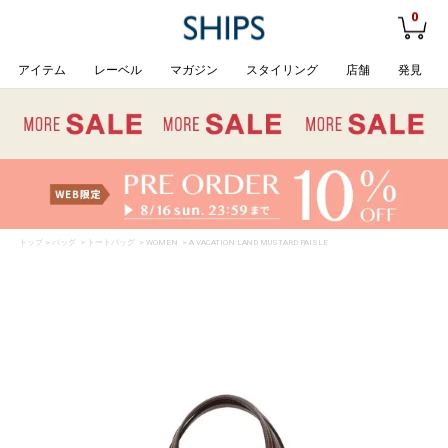
0
アイテム
レーベル
マガジン
スタイリング
店舗
発見
トップ
>
バッグ
>
トートバッグ
>
WOMEN
> A VACATION:LAND MUSTARD PAISLE