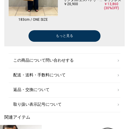
￥20,900
￥13,860
(30%OFF)
183cm / ONE SIZE
もっと見る
その他シャツ・ブラウス
デニムパンツ
ポロシャツ
その他シャツ・ブラウス
Tシャツ/カットソー
パンプス
その他シャツ・ブラウス
ヘアゴム
スニーカー
デニムパンツ
ショート/ハー
カーディガン
その他パンツ
￥17,930
￥12,320
￥20,900
￥12,320
￥10,010
￥16,500
￥12,320
￥17,710
￥3,300
￥10,780
￥12,320
￥10,230
￥12,320
￥12,705
(30%OFF)
(30%OFF)
(30%OFF)
(50%OFF)
(30%OFF)
(30%OFF)
(40%OFF)
(30%OFF)
(30%OFF)
(40%OFF)
(30%OFF)
(30%OFF)
この商品について問い合わせする
配送・送料・手数料について
返品・交換について
取り扱い表示記号について
関連アイテム