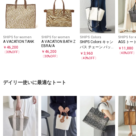
SHIPS for women
SHIPS for women
SHIPS Colors
SHIPS for
A VACATION:TANK
A VACATION:BATH Z
SHIPS Colors:キャン
AGS ト
EBRA/A
バス チェーン バッグ
￥
46,200
￥
11,880
￥
46,200
◇
〔
30
%OFF〕
￥
3,960
〔
40
%OFF
〔
30
%OFF〕
〔
40
%OFF〕
デイリー使いに最適なトート