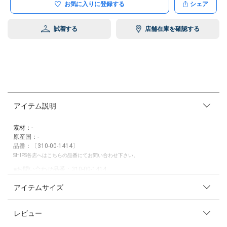
お気に入りに登録する
シェア
試着する
店舗在庫を確認する
アイテム説明
素材：-
原産国：-
品番：〔310-00-1414〕
SHIPS各店へはこちらの品番にてお問い合わせ下さい。
■お問い合わせ品番：310-00-1414
アイテムサイズ
【A VACATION】（アヴァケーション）
「ア ヴァケーション」はUNITED ARROWSの元アクセサリーバイヤーで
ある吹上肖氏によるバッグブランドで2018年秋冬スタート。
レビュー
女性にとって使い勝手が良い機能性やサイズ感を備えながら、少し振り切
った個性とディテールを駆使して情緒的にバッグを仕上げています。