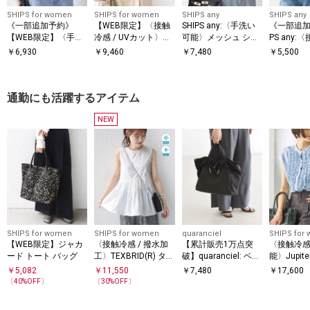
SHIPS for women
SHIPS for women
SHIPS any
SHIPS any
《一部追加予約》
【WEB限定】〈接触
SHIPS any:〈手洗い
《一部追加
【WEB限定】〈手洗
冷感 / UVカット〉シ
可能〉メッシュ シア
PS any:
い可能〉アイレット
アー オーガンジー コ
ー ハンカチ スリーブ
汗染み防止
￥
6,930
￥
9,460
￥
7,480
￥
5,500
クルーネック プルオ
ンビ プルオーバー
ドッキング TEE
機可能〉ド
ーバー
レンチスリ
通勤にも活躍するアイテム
NEW
SHIPS for women
SHIPS for women
quaranciel
SHIPS for
【WEB限定】ジャカ
〈接触冷感 / 撥水加
【累計販売1万点突
〈接触冷感
ード トート バッグ
工〉TEXBRID(R) タフ
破】quaranciel: ベル
能〉Jupit
タ ノースリーブ ブラ
トデザイン 2way ト
ル ブラウ
￥
5,082
￥
11,550
￥
7,480
￥
17,600
ウス
ートバッグ（A4対
〔
40
%OFF〕
〔
30
%OFF〕
応）