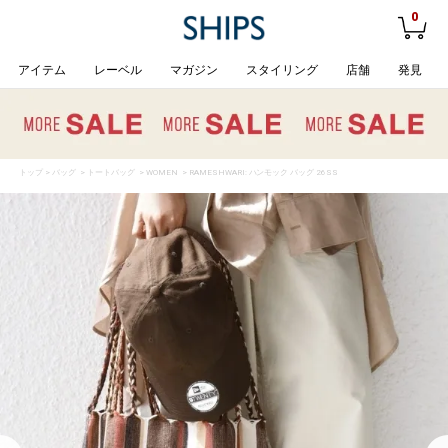
0
アイテム
レーベル
マガジン
スタイリング
店舗
発見
トップ
>
バッグ
>
トートバッグ
>
WOMEN
> RAMESHWARI: ハンモック バッグ 26SS