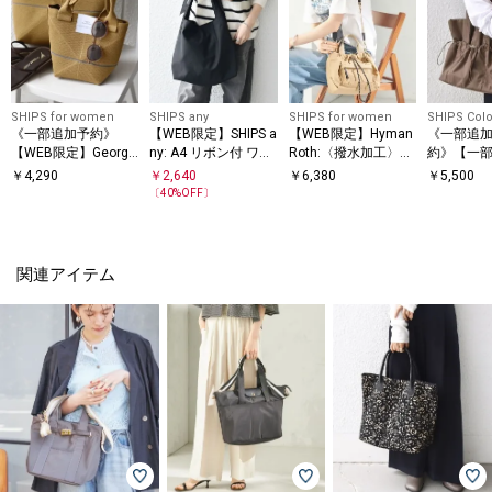
SHIPS for women
SHIPS any
SHIPS for women
SHIPS Colo
《一部追加予約》
【WEB限定】SHIPS a
【WEB限定】Hyman
《一部追
【WEB限定】George
ny: A4 リボン付 ワン
Roth:〈撥水加工〉ナ
約》【一部
Cinq: ORIGAMI BAG
ハンドル バッグ
イロン ミニバッグ
定】SHIPS C
￥
4,290
￥
2,640
￥
6,380
￥
5,500
（S）
ナイロン 
〔
40
%OFF〕
ートバッ
関連アイテム