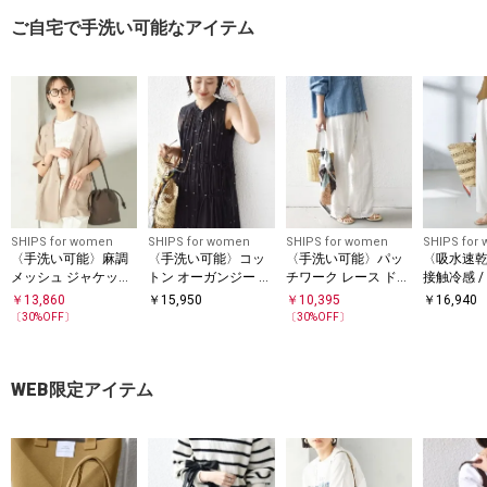
ご自宅で手洗い可能なアイテム
SHIPS for women
SHIPS for women
SHIPS for women
SHIPS for
〈手洗い可能〉麻調
〈手洗い可能〉コッ
〈手洗い可能〉パッ
〈吸水速乾 
メッシュ ジャケット
トン オーガンジー 刺
チワーク レース ドロ
接触冷感 /
シャツ
繍 ウエスト ドロスト
スト パンツ
能〉ツイル
￥
13,860
￥
15,950
￥
10,395
￥
16,940
ワンピース
パンツ
〔
30
%OFF〕
〔
30
%OFF〕
WEB限定アイテム