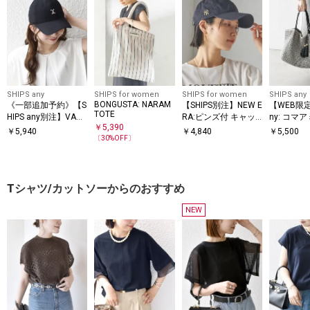
SHIPS any
SHIPS for women
SHIPS for women
SHIPS any
BONGUSTA: NARAM
《一部追加予約》【S
【SHIPS別注】NEW E
【WEB限定】
TOTE
HIPS any別注】VARZ
RA:ピンズ付 キャッ
ny: コマ
￥
5,390
AR: スタッズ付き ボ
プ
￥
5,940
￥
4,840
￥
5,500
〔
30
%OFF〕
ール キャップ
Tシャツ/カットソーからのおすすめ
NEW