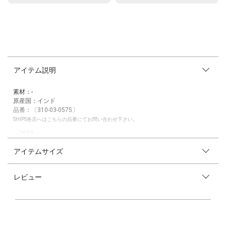
アイテム説明
素材：-
原産国：インド
品番：〔310-03-0575〕
SHIPS各店へはこちらの品番にてお問い合わせ下さい。
―26SS―
アイテムサイズ
コーデの主役になる 大人のカラーハンモックバッグ
印象的なカラーリングが目を引くハンモックバッグ。
レビュー
ポップになりすぎない配色で、大人のスタイリングにも取り入れやすいデ
ザインに仕上げています。
さらっとした軽やかな素材感で、暑い季節でも気負わず持てるのも魅力。
シンプルになりがちな夏のコーディネートに、アクセントをプラスしてく
れるアイテムです。