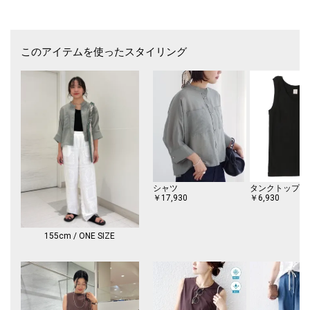
■お問い合わせ品番：310-03-0575
※【サイズ】ハンドメイドのため、1点1点若干の個体差がございます。
このアイテムを使ったスタイリング
予めご留意ください。
※刺繍位置や持ち手の形状に若干の個体差がございます。
※バッグ本体は特性上、表面と裏面で高さにわずかな差が見られる場合が
ございます。
※撮影環境により商品の色味が異なって見える場合がございます。商品の
お色味は、物撮り画像をご参考にしてください。
※末永く愛用頂く為に、アテンションタグを必ずご確認の上、着用又はお
取り扱いください。
※画像の商品はサンプルです。
実際の商品と仕様、加工、サイズが若干異なる場合がございます。
シャツ
￥17,930
￥6,930
155cm / ONE SIZE