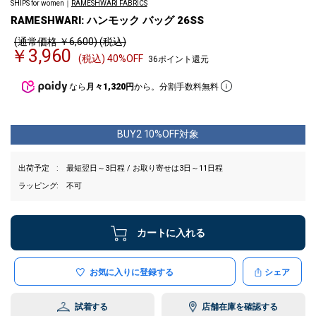
SHIPS for women｜
RAMESHWARI FABRICS
RAMESHWARI: ハンモック バッグ 26SS
(通常価格 ￥6,600) (税込)
￥3,960
(税込) 40%OFF
36ポイント還元
なら
月々1,320円
から。分割手数料無料
BUY2 10%OFF対象
出荷予定
最短翌日～3日程 / お取り寄せは3日～11日程
ラッピング
不可
カートに入れる
お気に入りに登録する
シェア
試着する
店舗在庫を確認する