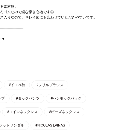
る素材感。
ろゴムなので楽な穿き心地です◎
ス入りなので、キレイめにも合わせていただきやすいです。
--------------------------
am▼
l
#イエべ秋
#フリルブラウス
ップ
#タックパンツ
#ハンモックバッグ
#コインネックレス
#ビーズネックレス
フラットサンダル
#NICOLAS LAINAS