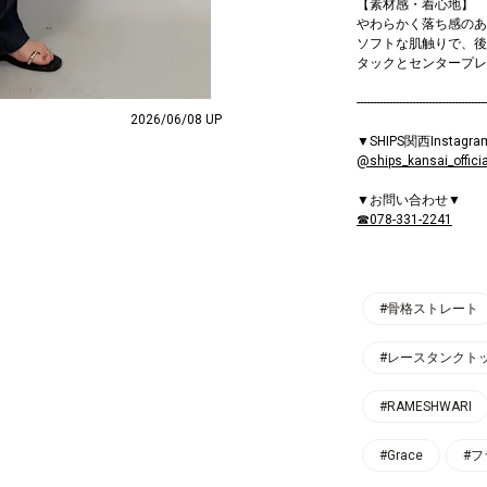
【素材感・着心地】
わらかく落ち感のあ
ソフトな肌触りで、後
タックとセンタープレ
----------------------------------------
2026/06/08 UP
▼SHIPS関西Instagr
@ships_kansai_officia
▼お問い合わせ▼
☎078-331-2241
#骨格ストレート
#レースタンクト
#RAMESHWARI
#Grace
#