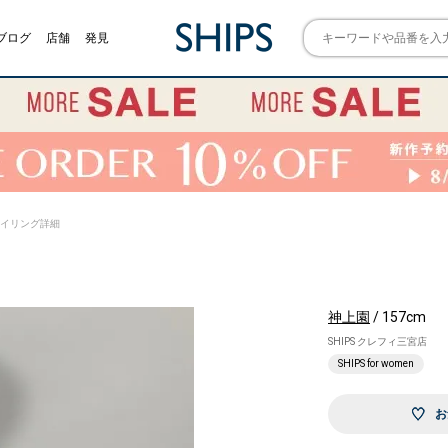
ブログ
店舗
発見
) スタイリング詳細
神上園
/ 157cm
SHIPS クレフィ三宮店
SHIPS for women
お