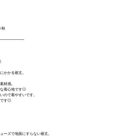
ベ秋
--------------------------
E
にかかる裾丈。
素材感。
な着心地です◎
いので着やすいです。
です◎
ューズで地面にすらない裾丈。