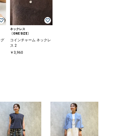
ネックレス
〔ONE SIZE〕
ング
コインチャーム ネックレ
ス 2
〕
￥3,960