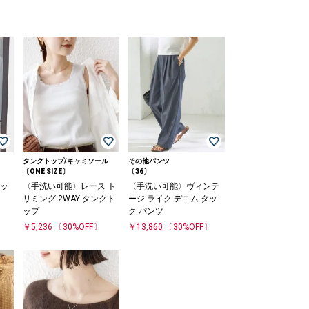
タンクトップ/キャミソール
その他パンツ
〔ONE SIZE〕
〔36〕
モッ
〈手洗い可能〉レース ト
〈手洗い可能〉ヴィンテ
リミング 2WAY タンクト
ージ ライク デニム タッ
ップ
ク パンツ
￥5,236
〔30%OFF〕
￥13,860
〔30%OFF〕