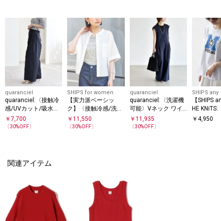
quaranciel
SHIPS for women
quaranciel
SHIPS any
quaranciel:〈接触冷
【実力派ベーシッ
quaranciel:〈洗濯機
【SHIPS 
感/UVカット/吸水速
ク】〈接触冷感/洗濯
可能〉Vネック ワイ
HE KNiT
乾/洗濯機可能〉3タ
機可能〉SUUSUU バ
ド オールインワン
能〉ラウン
￥
7,700
￥
11,550
￥
11,935
￥
4,950
ック ワイド ストレー
ンドカラー 半袖 シャ
リント ショ
〔
30
%OFF〕
〔
30
%OFF〕
〔
30
%OFF〕
ト パンツ
ツ
関連アイテム