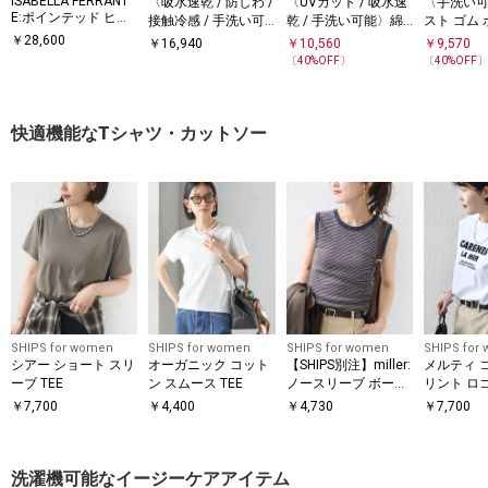
ISABELLA FERRANT
〈吸水速乾 / 防しわ /
〈UVカット / 吸水速
〈手洗い
E:ポインテッド ヒー
接触冷感 / 手洗い可
乾 / 手洗い可能〉綿
スト ゴム
ル
能〉ツイル ドロスト
麻混 オックス 2タッ
フレア ロ
￥
28,600
￥
16,940
￥
10,560
￥
9,570
パンツ
ク ストレート パンツ
ト
〔
40
%OFF〕
〔
40
%OFF
快適機能なTシャツ・カットソー
SHIPS for women
SHIPS for women
SHIPS for women
SHIPS for
シアー ショート スリ
オーガニック コット
【SHIPS別注】miller:
メルティ 
ーブ TEE
ン スムース TEE
ノースリーブ ボーダ
リント ロ
ー カットソー
スリーブ T
￥
7,700
￥
4,400
￥
4,730
￥
7,700
洗濯機可能なイージーケアアイテム