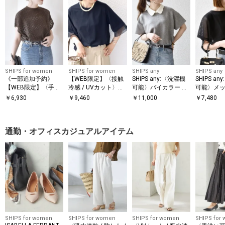
SHIPS for women
SHIPS for women
SHIPS any
SHIPS any
《一部追加予約》
【WEB限定】〈接触
SHIPS any:〈洗濯機
SHIPS a
【WEB限定】〈手洗
冷感 / UVカット〉シ
可能〉バイカラー シ
可能〉メッ
い可能〉アイレット
アー オーガンジー コ
ョートスリーブ プル
ー ハンカ
￥
6,930
￥
9,460
￥
11,000
￥
7,480
クルーネック プルオ
ンビ プルオーバー
オーバー
ドッキング 
ーバー
通勤・オフィスカジュアルアイテム
SHIPS for women
SHIPS for women
SHIPS for women
SHIPS for