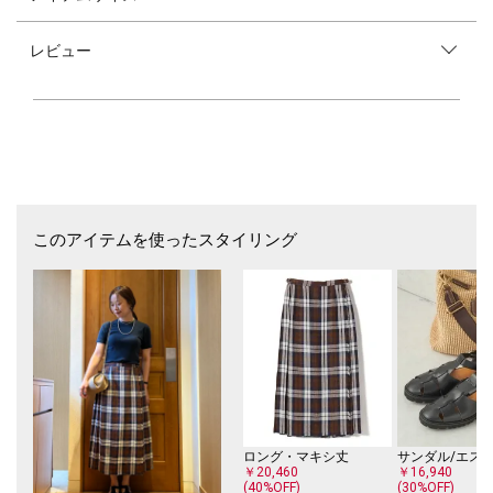
1948年創業者Gustavo CesaratoによってイタリアPadovaでアンダーウェ
アファクトリーとして設立。
レビュー
創業当初から 低価格・高品質の製品を提供することを目指し、生地のニ
ッティング、縫製、出荷まで製造工程を一貫して自社で行っています。
また、品質を管理するため、小規模な工場で生産している為、イタリア国
外にはあまり出回っていないのが、知り人ぞ知るブランドになっていま
す。
※詳細画像は参照カラーとなります。予めご留意ください。
※末永く愛用頂く為に、アテンションタグを必ずご確認の上、着用又はお
取り扱い下さい。
このアイテムを使ったスタイリング
ロング・マキシ丈
￥20,460
￥16,940
(40%OFF)
(30%OFF)