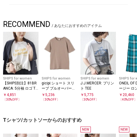
RECOMMEND
/
あなたにおすすめのアイテム
SHIPS for women
SHIPS for women
SHIPS for women
SHIPS for
【SHIPS別注】81BR
gicipi:ショート スリ
J.J.MERCER: プリン
ONEIL OF 
ANCA: 5分袖 ロゴ TE
ーブ プルオーバー
ト TEE
ージー ロ
E
（CRISTALLO）21/3
￥
4,851
￥
5,236
￥
5,775
￥
20,460
5/78
〔
30
%OFF〕
〔
30
%OFF〕
〔
30
%OFF〕
〔
40
%OFF
Tシャツ/カットソーからのおすすめ
NEW
NEW