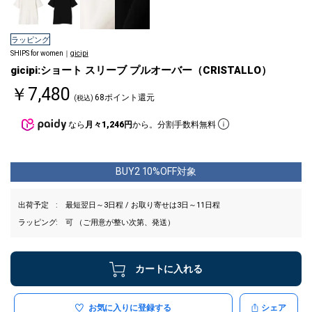
ラッピング
SHIPS for women｜
gicipi
gicipi:ショート スリーブ プルオーバー（CRISTALLO）
￥7,480
68ポイント還元
(税込)
なら
月々1,246円
から。分割手数料無料
BUY2 10%OFF対象
出荷予定
最短翌日～3日程 / お取り寄せは3日～11日程
ラッピング
可 （ご用意が整い次第、発送）
カートに入れる
お気に入りに登録する
シェア