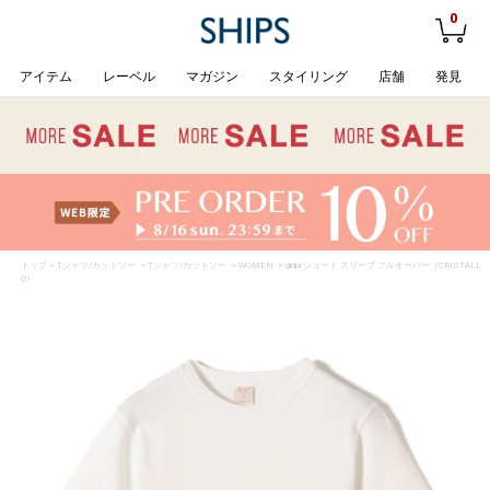
0
アイテム
レーベル
マガジン
スタイリング
店舗
発見
トップ
>
Tシャツ/カットソー
>
Tシャツ/カットソー
>
WOMEN
> gicipi:ショート スリーブ プルオーバー（CRISTALL
O）