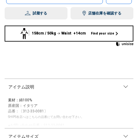
試着する
店舗在庫を確認する
158cm / 50kg
Waist +14cm
Find your size
アイテム説明
素材：綿100%
原産国：イタリア
品番：〔312-33-0081〕
SHIPS各店へはこちらの品番にてお問い合わせ下さい。
■お問い合わせ品番：312-33-0081
アイテムサイズ
【gicipi】(ジチピ)