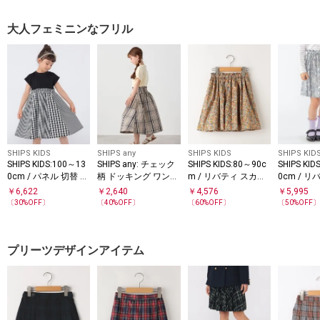
大人フェミニンなフリル
SHIPS KIDS
SHIPS any
SHIPS KIDS
SHIPS KID
SHIPS KIDS:100～13
SHIPS any: チェック
SHIPS KIDS:80～90c
SHIPS KID
0cm / パネル 切替 ワ
柄 ドッキング ワンピ
m / リバティ スカー
0cm / 
ンピース
ース<KIDS>
ト
ート
￥
6,622
￥
2,640
￥
4,576
￥
5,995
〔
30
%OFF〕
〔
40
%OFF〕
〔
60
%OFF〕
〔
50
%OFF
プリーツデザインアイテム