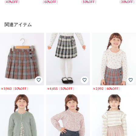
ャツ
オーバー
〔
40
%OFF〕
〔
60
%OFF〕
〔
50
%OFF〕
〔
30
%OFF
関連アイテム
￥3,960〔50%OFF〕
￥4,455〔50%OFF〕
￥2,992〔60%OFF〕