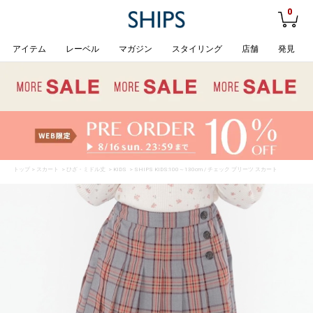
0
アイテム
レーベル
マガジン
スタイリング
店舗
発見
トップ
>
スカート
>
ひざ・ミドル丈
>
KIDS
> SHIPS KIDS:100～130cm / チェック プリーツ スカート