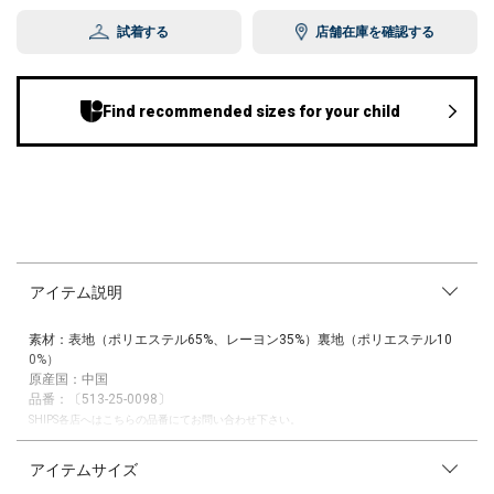
試着する
店舗在庫を確認する
Find recommended sizes for your child
アイテム説明
素材：表地（ポリエステル65%、レーヨン35%）裏地（ポリエステル10
0%）
原産国：中国
品番：〔513-25-0098〕
SHIPS各店へはこちらの品番にてお問い合わせ下さい。
程よい厚みのあるツイル生地を使用した、チェックプリーツスカートで
アイテムサイズ
す。
差し色の効いたチェック柄で、SHIPS KIDSらしいオーセンティックなスタ