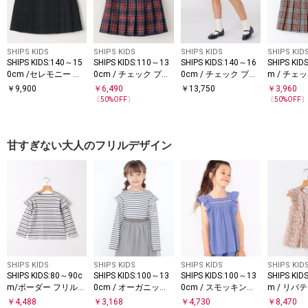
SHIPS KIDS
SHIPS KIDS
SHIPS KIDS
SHIPS KID
SHIPS KIDS:140～15
SHIPS KIDS:110～13
SHIPS KIDS:140～16
SHIPS KID
0cm /セレモニー チ
0cm / チェック プリ
0cm / チェック プリ
m / チェ
ェック プリーツ スカ
ーツ スカート
ーツ スカート
ツ スカー
￥
9,900
￥
6,490
￥
13,750
￥
3,960
ート
〔
50
%OFF〕
〔
50
%OFF
甘すぎない大人のフリルデザイン
SHIPS KIDS
SHIPS KIDS
SHIPS KIDS
SHIPS KID
SHIPS KIDS:80～90c
SHIPS KIDS:100～13
SHIPS KIDS:100～13
SHIPS KID
m/ボーダー フリル
0cm / オーガニック
0cm / スモッキング
m / リバ
ロングスリーブ Tシ
コットン フリル プル
フリル ブラウス
ブラウス
￥
4,488
￥
3,168
￥
4,730
￥
8,470