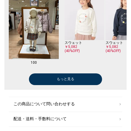
スウェット
スウェット
￥5,082
￥5,082
(40%OFF)
(40%OFF)
100
もっと見る
スウェット
ニット/セーター
ニット/セーター
ブラウス
ブラウス
ブラウス
ニットキャップ
ニット/セータ
ひざ・ミドル丈
ブラウス
ブラウス
ブラウス
￥3,564
￥15,400
￥3,564
￥4,730
￥4,730
￥4,730
￥1,980
￥15,400
￥4,455
￥5,225
￥5,225
￥5,225
(60%OFF)
(40%OFF)
(50%OFF)
(50%OFF)
(50%OFF)
(50%OFF)
(50%OFF)
(50%OFF)
(50%OFF)
(50%OFF)
スウェット
この商品について問い合わせする
￥4,488
(40%OFF)
配送・送料・手数料について
ひざ・ミドル丈
￥3,960