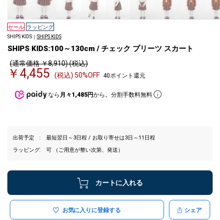
セール
ラッピング
SHIPS KIDS｜
SHIPS KIDS
SHIPS KIDS:100～130cm / チェック プリーツ スカート
(通常価格 ￥8,910) (税込)
￥4,455
(税込) 50%OFF
40ポイント還元
なら
月々1,485円
から。分割手数料無料
出荷予定
最短翌日～3日程 / お取り寄せは3日～11日程
ラッピング
可 （ご用意が整い次第、発送）
カートに入れる
お気に入りに登録する
シェア