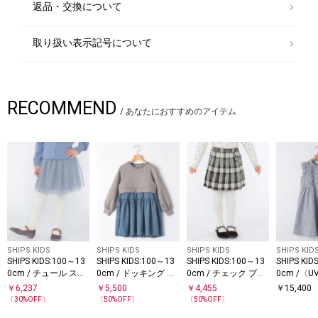
(50%OFF)
返品・交換について
取り扱い表示記号について
RECOMMEND
/
あなたにおすすめのアイテム
SHIPS KIDS
SHIPS KIDS
SHIPS KIDS
SHIPS KID
SHIPS KIDS:100～13
SHIPS KIDS:100～13
SHIPS KIDS:100～13
SHIPS KID
0cm / チュール スカ
0cm / ドッキング ワ
0cm / チェック プリ
0cm /〈
ート
ンピース
ーツ スカート
水速乾〉
￥
6,237
￥
5,500
￥
4,455
￥
15,400
チ ワンピ
〔
30
%OFF〕
〔
50
%OFF〕
〔
50
%OFF〕