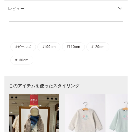
イルが叶う一枚に仕上げました。
レビュー
きちんと感のあるしなやかな風合いが上品な雰囲気を演出してくれます◎
ウエストはゴム仕様で、着脱が簡単。内側のアジャスターでサイズ調節が
可能です。
裏地付きで透ける心配もなく、両脇にポケットが付いているのも嬉しいポ
イント！
ウエストサイドにあしらった釦がさりげないアクセントに♪
合わせるトップス次第でカジュアルスタイルから、キレイめスタイルなど
#ガールズ
#100cm
#110cm
#120cm
様々なシーンで活躍するアイテムです。
#130cm
柄違いのチェックスカート（品番：513-25-0100、513-25-0101、513-25-
0102）もございます。
このアイテムを使ったスタイリング