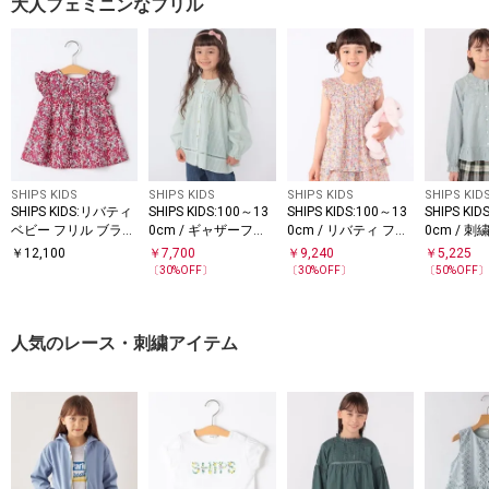
大人フェミニンなフリル
SHIPS KIDS
SHIPS KIDS
SHIPS KIDS
SHIPS KID
SHIPS KIDS:リバティ
SHIPS KIDS:100～13
SHIPS KIDS:100～13
SHIPS KID
ベビー フリル ブラウ
0cm / ギャザーフリ
0cm / リバティ フリ
0cm / 刺
ス
ル 刺繍 ブラウス
ル ブラウス
ラウス
￥
12,100
￥
7,700
￥
9,240
￥
5,225
〔
30
%OFF〕
〔
30
%OFF〕
〔
50
%OFF
人気のレース・刺繍アイテム