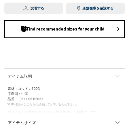
試着する
店舗在庫を確認する
Find recommended sizes for your child
アイテム説明
素材：コットン100%
原産国：中国
品番：〔511-05-0263〕
SHIPS各店へはこちらの品番にてお問い合わせ下さい。
女の子らしい華やかなリバティ柄を使用した長袖ブラウス
アイテムサイズ
【素材特性/デザイン】
華やかなリバティ柄をふんだんに使用した、秋冬ムードを高めてくれるブ