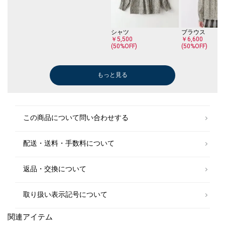
商品の色味は商品単体で撮影した画像をご参照ください。
※画像の商品はサンプルです。 実際の商品と仕様、加工、サイズが若干
シャツ
ブラウス
異なる場合がございます。
￥5,500
￥6,600
(50%OFF)
(50%OFF)
もっと見る
バレエシューズ/フラットシューズ
ソックス
￥7,480
￥1,320
この商品について問い合わせする
配送・送料・手数料について
シャツ
シャツ
ブラウス
ブラウス
￥5,500
￥5,500
￥6,600
￥6,600
(50%OFF)
(50%OFF)
(50%OFF)
(50%OFF)
返品・交換について
取り扱い表示記号について
関連アイテム