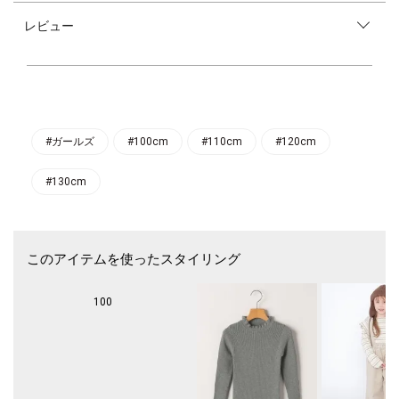
ラウスです。
レビュー
襟元のフリルや胸元の繊細なピンタックがポイント。
袖口にもギャザーを施し、女の子らしいディテールをたっぷりと詰め込み
ました。
裾に向かってやや広がるシルエットが、フェミニンな印象にしてくれま
す。
【おそろい/スタイリング/シーン】
シンプルなボトムを合わせたスタイリングでも決まる、一枚で主役級のア
#ガールズ
#100cm
#110cm
#120cm
イテム◎
コーディネート次第で、デイリーにはもちろん、ちょっとしたお出掛けシ
#130cm
ーンにも活躍してくれます！
ファーベスト（品番：514-64-0092、514-64-0093）やカーディガン（品
番：512-54-0114、512-54-0115、512-54-0116）などを羽織って、気温
が安定しない端境期のレイヤードスタイルもおすすめです♪
このアイテムを使ったスタイリング
【LIBERTY（リバティ）社】
英国・ロンドンにある老舗百貨店。1875年に実業家アーサー・リバティ
氏が東洋の装飾品や美術品などを扱う小さなお店をオープンしたのが始ま
100
りです。リバティは、当時のヨーロッパではとても貴重だった東洋の製品
を独自のセンスで仕入れ、あらゆる室内装飾品を充実させて事業を拡大し
ました。その中で最も有名なものが「リバティプリント」です。リバティ
プリントは、日本の絹織物からインスピレーションを受けたと言われてお
り、アールヌーボー柄や小花柄、植物やペーズリーなどが繊細なラインで
描かれ、モノトーンから多色まで微妙な色彩のハーモニーを奏でていま