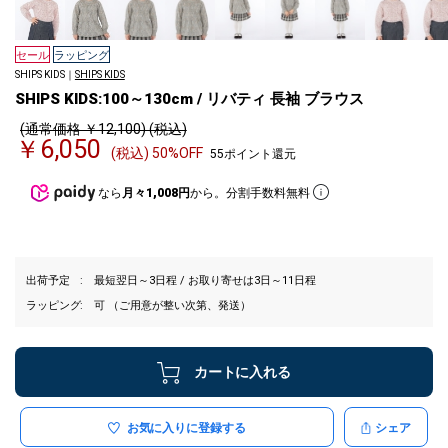
セール
ラッピング
SHIPS KIDS｜
SHIPS KIDS
SHIPS KIDS:100～130cm / リバティ 長袖 ブラウス
(通常価格 ￥12,100) (税込)
￥6,050
(税込) 50%OFF
55ポイント還元
なら
月々1,008円
から。分割手数料無料
出荷予定
最短翌日～3日程 / お取り寄せは3日～11日程
ラッピング
可 （ご用意が整い次第、発送）
カートに入れる
お気に入りに登録する
シェア