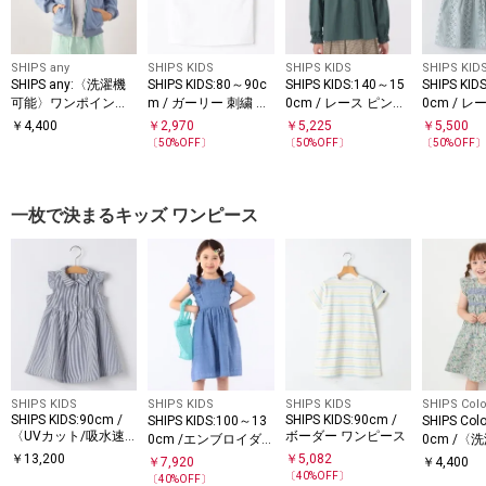
SHIPS any
SHIPS KIDS
SHIPS KIDS
SHIPS KID
SHIPS any:〈洗濯機
SHIPS KIDS:80～90c
SHIPS KIDS:140～15
SHIPS KID
可能〉ワンポイント
m / ガーリー 刺繍 ロ
0cm / レース ピンタ
0cm / 
刺繍 ポンチ ジップ
ゴ Tシャツ
ック 長袖 ブラウス
ム ノース
￥
4,400
￥
2,970
￥
5,225
￥
5,500
パーカー <KIDS>◇
ウス
〔
50
%OFF〕
〔
50
%OFF〕
〔
50
%OFF
一枚で決まるキッズ ワンピース
SHIPS KIDS
SHIPS KIDS
SHIPS KIDS
SHIPS Colo
SHIPS KIDS:90cm /
SHIPS KIDS:90cm /
SHIPS KIDS:100～13
SHIPS Col
〈UVカット/吸水速
ボーダー ワンピース
0cm /エンブロイダ
0cm /〈
乾〉ドライタッチ ワ
リー ワンピース
能〉スモッ
￥
13,200
￥
5,082
￥
7,920
￥
4,400
ンピース
ラワー ワ
〔
40
%OFF〕
〔
40
%OFF〕