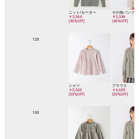
す。毎年、春と秋にパリで行われる「プルミエール・ビジョン」というテ
キスタイルの見本市では、リバティの次のシーズンコレクションが世界中
ニット/セーター
その他パンツ
のバイヤー達の注目になります。
￥3,564
￥5,346
(40%OFF)
(40%OFF)
ベージュ系・・・【Emma and Georgina（エマ・アンド・ジョージー
ナ）】2011年秋冬コレクションの1テーマ「クラシックスタイル」の中の
1柄で、リバティプリントの王道でもある愛らしいカラフルな小花柄で
120
す。1970年と2001年に発表された柄をもとに制作されました。ネオン・
リバティ・コレクションのために一色がネオンに置き換えられ新たな印象
に生まれ変わりました。
ピンク系・・・【Ing-Britt’s Garden（イング-ブリッツ・ガーデン）】離れ
てみると、リバティの典型的なディッツィ・スタイルの花柄のようです
が、近くで見ると「Flower」と言う文字が生地全体に継ぎ目なく繰り返さ
れているのが分かります。それぞれの文字は、キンポウゲ、チューリッ
シャツ
ブラウス
プ、ワスレナグサなど、異なる国の花で構成されています。
￥5,500
￥6,600
(50%OFF)
(50%OFF)
【対象カテゴリー：トドラー/TODDLER】
【注意事項】
100
※末永く愛用頂く為に、アテンションタグ・洗濯ネームを必ずご確認の
上、着用又はお取り扱いください。
※撮影環境による光の当たり具合やパソコン・スマートフォンなどの閲覧
環境によって、実際の色味と異なって見える場合があります。