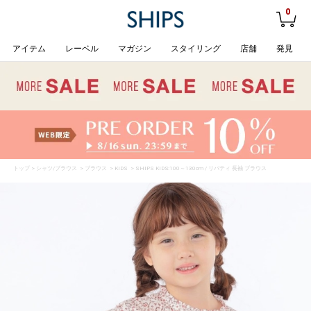
0
アイテム
レーベル
マガジン
スタイリング
店舗
発見
トップ
>
シャツ/ブラウス
>
ブラウス
>
KIDS
> SHIPS KIDS:100～130cm / リバティ 長袖 ブラウス