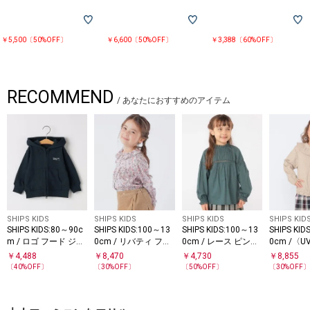
￥5,500〔50%OFF〕
￥6,600〔50%OFF〕
￥3,388〔60%OFF〕
RECOMMEND
/
あなたにおすすめのアイテム
SHIPS KIDS
SHIPS KIDS
SHIPS KIDS
SHIPS KID
SHIPS KIDS:80～90c
SHIPS KIDS:100～13
SHIPS KIDS:100～13
SHIPS KID
m / ロゴ フード ジッ
0cm / リバティ フリ
0cm / レース ピンタ
0cm /〈
プ パーカ
ルカラー ブラウス
ック 長袖 ブラウス
濯機可能〉
￥
4,488
￥
8,470
￥
4,730
￥
8,855
ーカ
〔
40
%OFF〕
〔
30
%OFF〕
〔
50
%OFF〕
〔
30
%OFF