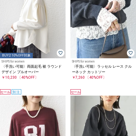
BUY2 10%OFF対象
SHIPS for women
SHIPS for women
〈手洗い可能〉両面起毛 裾 ラウンド
〈手洗い可能〉ラッセル レース クル
デザイン プルオーバー
ーネック カットソー
￥10,230
〔40%OFF〕
￥7,260
〔40%OFF〕
セール
別注
セール