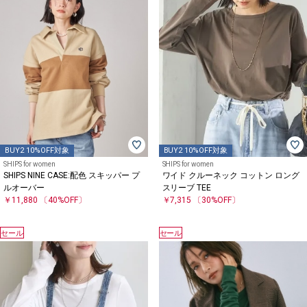
BUY2 10%OFF対象
BUY2 10%OFF対象
SHIPS for women
SHIPS for women
SHIPS NINE CASE:配色 スキッパー プ
ワイド クルーネック コットン ロング
ルオーバー
スリーブ TEE
￥11,880
〔40%OFF〕
￥7,315
〔30%OFF〕
セール
セール