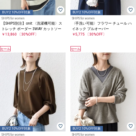
BUY2 10%OFF対象
BUY2 10%OFF対象
SHIPS for women
SHIPS for women
【SHIPS別注】onit:〈洗濯機可能〉ス
〈手洗い可能〉フラワー チュール ハ
トレッチ ボーダー 3WAY カットソー
イネック プルオーバー
￥13,860
〔30%OFF〕
￥5,775
〔30%OFF〕
セール
セール
BUY2 10%OFF対象
BUY2 10%OFF対象
SHIPS for women
SHIPS for women