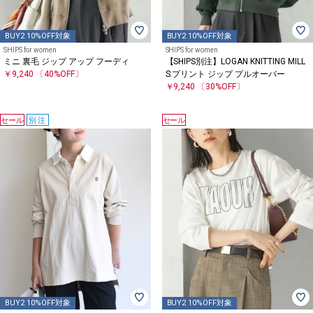
BUY2 10%OFF対象
BUY2 10%OFF対象
SHIPS for women
SHIPS for women
ミニ 裏毛 ジップ アップ フーディ
【SHIPS別注】LOGAN KNITTING MILL
￥9,240
〔40%OFF〕
S:プリント ジップ プルオーバー
￥9,240
〔30%OFF〕
セール
別注
セール
BUY2 10%OFF対象
BUY2 10%OFF対象