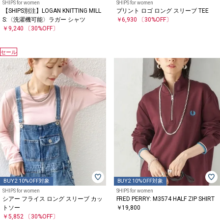
SHIPS for women
SHIPS for women
【SHIPS別注】LOGAN KNITTING MILL
プリント ロゴ ロング スリーブ TEE
S:〈洗濯機可能〉ラガー シャツ
￥6,930
〔30%OFF〕
￥9,240
〔30%OFF〕
セール
BUY2 10%OFF対象
BUY2 10%OFF対象
SHIPS for women
SHIPS for women
シアー フライス ロング スリーブ カッ
FRED PERRY: M3574 HALF ZIP SHIRT
トソー
￥19,800
￥5,852
〔30%OFF〕