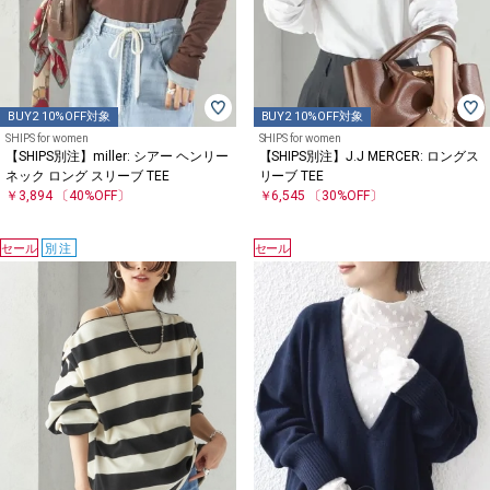
BUY2 10%OFF対象
BUY2 10%OFF対象
SHIPS for women
SHIPS for women
【SHIPS別注】miller: シアー ヘンリー
【SHIPS別注】J.J MERCER: ロングス
ネック ロング スリーブ TEE
リーブ TEE
￥3,894
〔40%OFF〕
￥6,545
〔30%OFF〕
セール
別注
セール