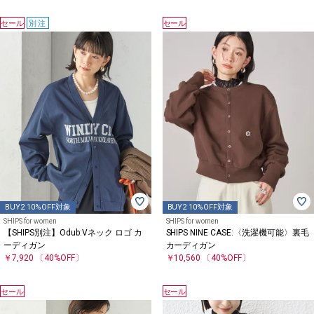
セール
別注
セール
BUY2 10%OFF対象
BUY2 10%OFF対象
SHIPS for women
SHIPS for women
【SHIPS別注】Odub:Vネック ロゴ カ
SHIPS NINE CASE:〈洗濯機可能〉裏毛
ーディガン
カーディガン
￥7,920
〔40%OFF〕
￥10,560
〔40%OFF〕
セール
セール