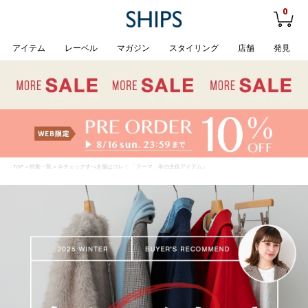
0
アイテム
レーベル
マガジン
スタイリング
店舗
発見
TOP
>
特集一覧
> 今チェックすべき服はコレ！ 「テーマ：冬の主役アイテム」