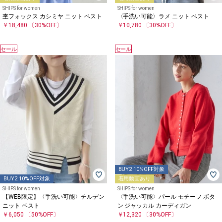
SHIPS for women
SHIPS for women
杢フォックス カシミヤ ニット ベスト
〈手洗い可能〉ラメ ニット ベスト
￥18,480
〔30%OFF〕
￥10,780
〔30%OFF〕
セール
セール
BUY2 10%OFF対象
BUY2 10%OFF対象
着用動画あり
SHIPS for women
SHIPS for women
【WEB限定】〈手洗い可能〉チルデン
〈手洗い可能〉パール モチーフ ボタ
ニット ベスト
ン ジャッカル カーディガン
￥6,050
〔50%OFF〕
￥12,320
〔30%OFF〕