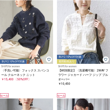
BUY2 10%OFF対象
BUY2 10%OFF対象
着用動画あり
SHIPS for women
SHIPS for women
〈手洗い可能〉フォックス スパンコ
【WEB限定】〈洗濯機可能〉2WAY フ
ール クルーネック ニット
ラワー ジャカード ハーフ ジップ プル
￥15,400
〔50%OFF〕
オーバー
￥10,450
セール
セール