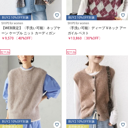
BUY2 10%OFF対象
BUY2 10%OFF対象
SHIPS for women
SHIPS for women
【WEB限定】〈手洗い可能〉ネップヤ
〈手洗い可能〉ディープ Vネック アー
ーン ケーブル ニット カーディガン
ガイル ベスト
￥9,570
〔40%OFF〕
￥13,860
〔30%OFF〕
セール
セール
BUY2 10%OFF対象
BUY2 10%OFF対象
着用動画あり
着用動画あり