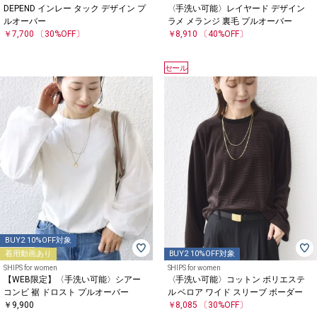
DEPEND インレー タック デザイン プ
〈手洗い可能〉レイヤード デザイン
ルオーバー
ラメ メランジ 裏毛 プルオーバー
￥7,700
〔30%OFF〕
￥8,910
〔40%OFF〕
セール
BUY2 10%OFF対象
着用動画あり
BUY2 10%OFF対象
SHIPS for women
SHIPS for women
【WEB限定】〈手洗い可能〉シアー
〈手洗い可能〉コットン ポリエステ
コンビ 裾 ドロスト プルオーバー
ル ベロア ワイド スリーブ ボーダー
￥9,900
￥8,085
〔30%OFF〕