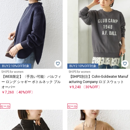
BUY2 10%OFF対象
BUY2 10%OFF対象
SHIPS for women
SHIPS for women
【WEB限定】〈手洗い可能〉バルフィ
【SHIPS別注】Cohn-Goldwater Manuf
ー ロング シャギー ボトルネック プル
acturing Company:ロゴ スウェット
オーバー
￥9,240
〔30%OFF〕
￥7,260
〔40%OFF〕
セール
セール