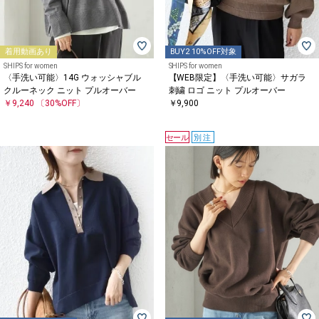
着用動画あり
BUY2 10%OFF対象
SHIPS for women
SHIPS for women
〈手洗い可能〉14G ウォッシャブル
【WEB限定】〈手洗い可能〉サガラ
クルーネック ニット プルオーバー
刺繍 ロゴ ニット プルオーバー
￥9,240
〔30%OFF〕
￥9,900
セール
別注