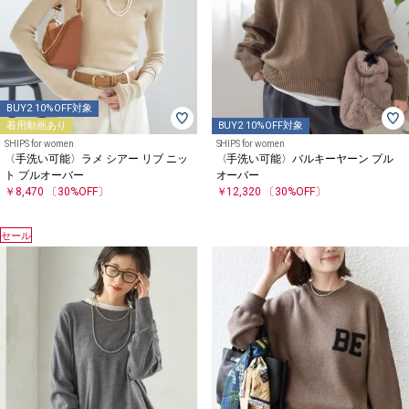
BUY2 10%OFF対象
着用動画あり
BUY2 10%OFF対象
SHIPS for women
SHIPS for women
〈手洗い可能〉ラメ シアー リブ ニッ
〈手洗い可能〉バルキーヤーン プル
ト プルオーバー
オーバー
￥8,470
〔30%OFF〕
￥12,320
〔30%OFF〕
セール