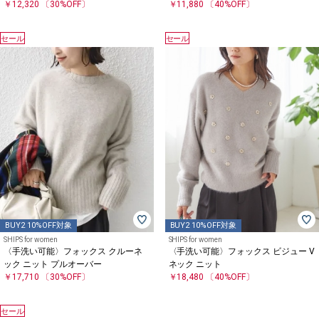
￥12,320
〔30%OFF〕
￥11,880
〔40%OFF〕
セール
セール
BUY2 10%OFF対象
BUY2 10%OFF対象
SHIPS for women
SHIPS for women
〈手洗い可能〉フォックス クルーネ
〈手洗い可能〉フォックス ビジュー V
ック ニット プルオーバー
ネック ニット
￥17,710
〔30%OFF〕
￥18,480
〔40%OFF〕
セール