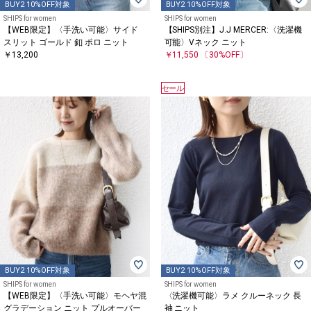
BUY2 10%OFF対象
BUY2 10%OFF対象
SHIPS for women
SHIPS for women
【WEB限定】〈手洗い可能〉サイド
【SHIPS別注】J.J MERCER:〈洗濯機
スリット ゴールド 釦 ポロ ニット
可能〉Vネック ニット
￥13,200
￥11,550
〔30%OFF〕
セール
BUY2 10%OFF対象
BUY2 10%OFF対象
SHIPS for women
SHIPS for women
【WEB限定】〈手洗い可能〉モヘヤ混
〈洗濯機可能〉ラメ クルーネック 長
グラデーション ニット プルオーバー
袖 ニット