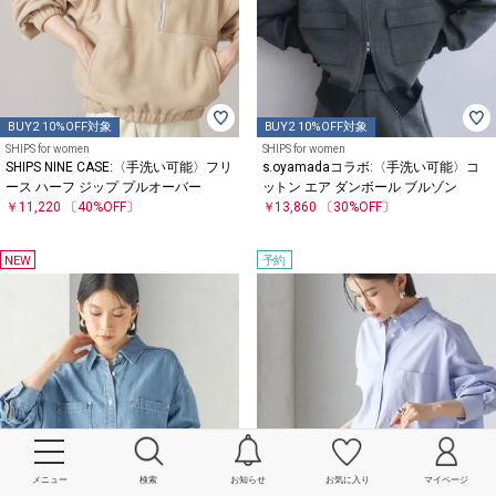
BUY2 10%OFF対象
BUY2 10%OFF対象
SHIPS for women
SHIPS for women
SHIPS NINE CASE:〈手洗い可能〉フリ
s.oyamadaコラボ:〈手洗い可能〉コ
ース ハーフ ジップ プルオーバー
ットン エア ダンボール ブルゾン
￥11,220
〔40%OFF〕
￥13,860
〔30%OFF〕
NEW
予約
メニュー
検索
お知らせ
お気に入り
マイページ