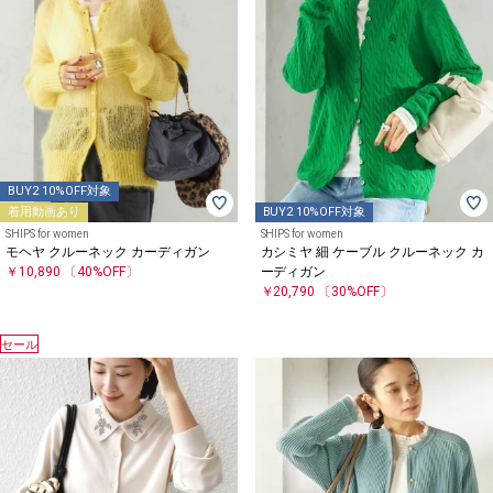
BUY2 10%OFF対象
着用動画あり
BUY2 10%OFF対象
SHIPS for women
SHIPS for women
モヘヤ クルーネック カーディガン
カシミヤ 細 ケーブル クルーネック カ
￥10,890
〔40%OFF〕
ーディガン
￥20,790
〔30%OFF〕
セール