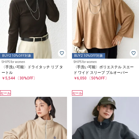
BUY2 10%OFF対象
BUY2 10%OFF対象
SHIPS for women
SHIPS for women
〈手洗い可能〉ドライタッチ リブ タ
〈手洗い可能〉ポリエステル スエー
ートル
ド ワイド スリーブ プルオーバー
￥5,544
〔30%OFF〕
￥6,050
〔50%OFF〕
セール
セール