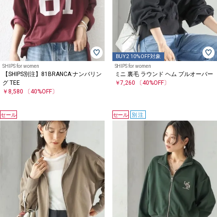
BUY2 10%OFF対象
SHIPS for women
SHIPS for women
【SHIPS別注】81BRANCA:ナンバリン
ミニ 裏毛 ラウンド ヘム プルオーバー
グ TEE
￥7,260
〔40%OFF〕
￥8,580
〔40%OFF〕
セール
セール
別注