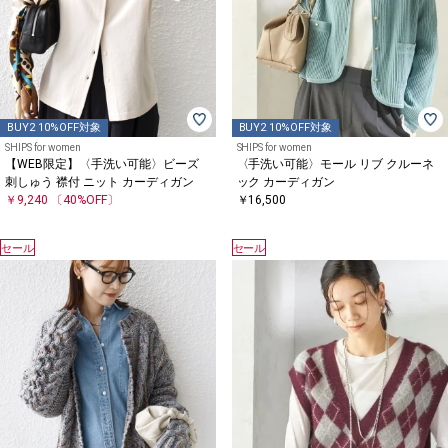
BUY2 10%OFF対象
BUY2 10%OFF対象
SHIPS for women
SHIPS for women
【WEB限定】〈手洗い可能〉ビーズ
〈手洗い可能〉モール リブ クルーネ
刺しゅう 襟付 ニット カーディガン
ック カーディガン
￥9,240
〔40%OFF〕
￥16,500
セール
セール