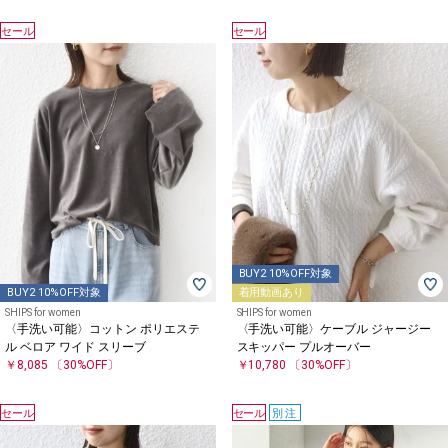
セール
セール
BUY2 10%OFF対象
BUY2 10%OFF対象
着用動画あり
SHIPS for women
SHIPS for women
〈手洗い可能〉コットン ポリエステ
〈手洗い可能〉ケーブル ジャージー
ル ベロア ワイド スリーブ
スキッパー プルオーバー
￥8,085
〔30%OFF〕
￥10,780
〔30%OFF〕
セール
セール
別注