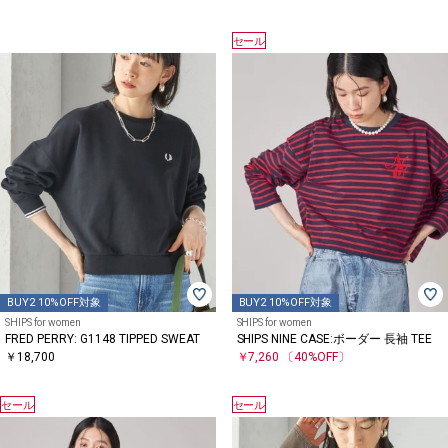
セール
BUY2 10%OFF対象
BUY2 10%OFF対象
SHIPS for women
SHIPS for women
FRED PERRY: G1148 TIPPED SWEAT
SHIPS NINE CASE:ボーダー 長袖 TEE
￥18,700
￥7,260
〔40%OFF〕
セール
セール