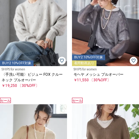
BUY2 10%OFF対象
BUY2 10%OFF対象
着用動画あり
SHIPS for women
SHIPS for women
〈手洗い可能〉ビジュー FOX クルー
モヘヤ メッシュ プルオーバー
ネック プルオーバー
￥11,550
〔30%OFF〕
￥19,250
〔30%OFF〕
セール
セール