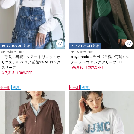
BUY2 10%OFF対象
BUY2 10%OFF対象
SHIPS for women
SHIPS for women
〈手洗い可能〉シアー トリコット ポ
s.oyamadaコラボ:〈手洗い可能〉シ
リエステル ベロア 前後2WAY ロング
アー テレコ ロング スリーブ TEE
スリーブ
￥6,930
〔30%OFF〕
￥7,315
〔30%OFF〕
セール
別注
セール
別注