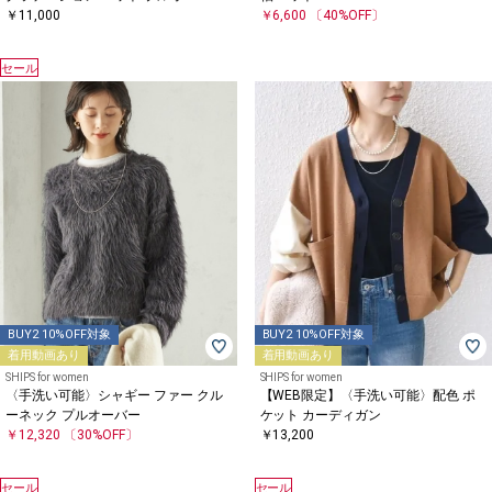
￥11,000
￥6,600
〔40%OFF〕
セール
BUY2 10%OFF対象
BUY2 10%OFF対象
着用動画あり
着用動画あり
SHIPS for women
SHIPS for women
〈手洗い可能〉シャギー ファー クル
【WEB限定】〈手洗い可能〉配色 ポ
ーネック プルオーバー
ケット カーディガン
￥12,320
〔30%OFF〕
￥13,200
セール
セール