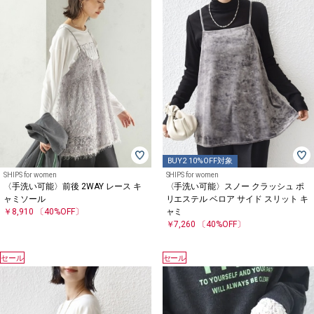
BUY2 10%OFF対象
SHIPS for women
SHIPS for women
〈手洗い可能〉前後 2WAY レース キ
〈手洗い可能〉スノー クラッシュ ポ
ャミソール
リエステル ベロア サイド スリット キ
￥8,910
〔40%OFF〕
ャミ
￥7,260
〔40%OFF〕
セール
セール