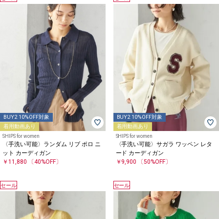
BUY2 10%OFF対象
BUY2 10%OFF対象
着用動画あり
着用動画あり
SHIPS for women
SHIPS for women
〈手洗い可能〉ランダム リブ ポロ ニ
〈手洗い可能〉サガラ ワッペン レタ
ット カーディガン
ード カーディガン
￥11,880
〔40%OFF〕
￥9,900
〔50%OFF〕
セール
セール