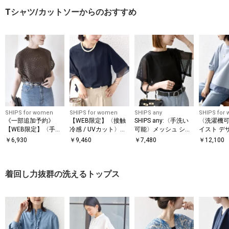
Tシャツ/カットソーからのおすすめ
SHIPS for women
SHIPS for women
SHIPS any
SHIPS for
《一部追加予約》
【WEB限定】〈接触
SHIPS any:〈手洗い
〈洗濯機可
【WEB限定】〈手洗
冷感 / UVカット〉シ
可能〉メッシュ シア
イスト デ
い可能〉アイレット
アー オーガンジー コ
ー ハンカチ スリーブ
ー ドッキン
￥
6,930
￥
9,460
￥
7,480
￥
12,100
クルーネック プルオ
ンビ プルオーバー
ドッキング TEE
ーバー
着回し力抜群の洗えるトップス