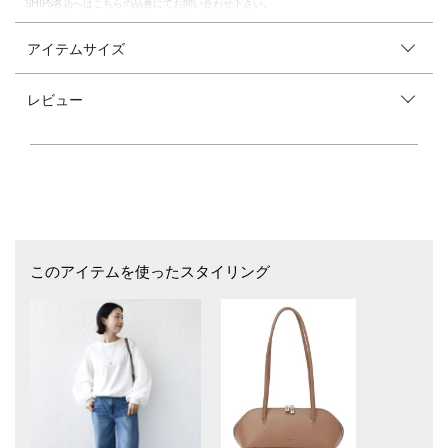
SHIPS各店へはこちらの品番にてお問い合わせ下さい。
―26SS―
アイテムサイズ
ご好評により新色「ライトブルー」が登場！
シアー袖と裾ドロストで着映えるカットソープルオーバー
レビュー
■デザイン
袖にシアー素材を重ね、裾をドロスト仕様にしたデザイン性のあるプルオ
ーバー。
ブラウスのようなきちんと感がありながら、カットソー素材で伸縮性があ
り快適な着心地。
袖部分は身頃生地にオーガンジーを重ねているため、透け感を楽しみつつ
露出感は控えめで安心です。
■素材
このアイテムを使ったスタイリング
身頃はドライタッチのコットン天竺を使用。
袖部分は程よいハリ感を持つオーガンジーと、シフォンを掛け合わせたよ
うな素材です。
■コーディネート
オンオフ問わず幅広いスタイルにマッチ。ワイドパンツに合わせればきれ
いめな印象に、スカートと合わせればフェミニンな着こなしに仕上がりま
す。一枚でさまざまなシーンに対応できる万能トップスです。
■お問い合わせ品番：312-06-0151