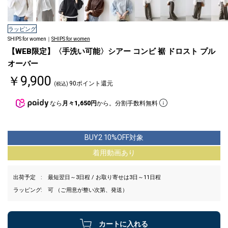
ラッピング
SHIPS for women｜
SHIPS for women
【WEB限定】〈手洗い可能〉シアー コンビ 裾 ドロスト プル
オーバー
￥9,900
90ポイント還元
(税込)
なら
月々1,650円
から。分割手数料無料
BUY2 10%OFF対象
着用動画あり
出荷予定
最短翌日～3日程 / お取り寄せは3日～11日程
ラッピング
可 （ご用意が整い次第、発送）
カートに入れる