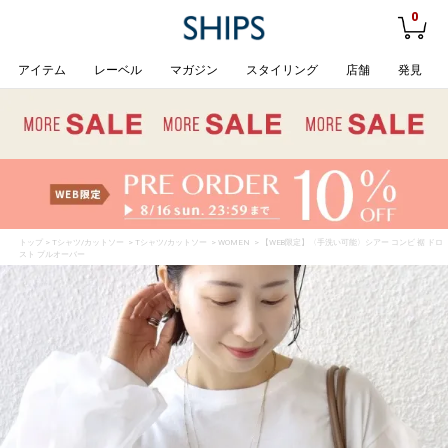
0
アイテム
レーベル
マガジン
スタイリング
店舗
発見
トップ
>
Tシャツ/カットソー
>
Tシャツ/カットソー
>
WOMEN
> 【WEB限定】〈手洗い可能〉シアー コンビ 裾 ドロ
スト プルオーバー