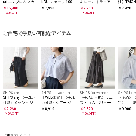
uri:エンブレム スカー
NDU: スカーフ 100×1
U: レース トライアン
注】TAION
00
BAG
フ 88×88
グル スカーフ
￥
15,400
￥
7,920
￥
7,700
￥
7,920
〔
30
%OFF〕
〔
30
%OFF〕
ご自宅で手洗い可能なアイテム
SHIPS any
SHIPS for women
SHIPS for women
SHIPS for
SHIPS any:〈手洗い
【WEB限定】〈手洗
〈手洗い可能〉ウエ
《予約》【
可能〉メッシュ ジャ
い可能〉シアー ジャ
スト ゴム ボリューム
定】〈手
カード イージー ワイ
カード ポロ 襟 ショ
フレア ロング スカー
シアー ジ
￥
7,260
￥
8,910
￥
9,570
￥
9,900
ド パンツ
ート スリーブ プルオ
ト
ロ ワイド
〔
40
%OFF〕
〔
40
%OFF〕
ーバー
プルオー