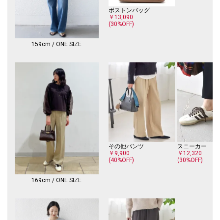
ボストンバッグ
￥13,090
(30%OFF)
-------------------------------------
生地の厚み：中間
伸縮性：有
159cm / ONE SIZE
透け感：オフホワイト・ライトブルー有
光沢感：無
ポケット：無
水洗い：可
-------------------------------------
※生産状況により店舗にて販売する場合もございます。
※【着丈】こちらの商品は肩から一番高い位置より計測しております。予
めご留意下さい。
※製品の特性上、洗濯の後に縮みや型崩れ、斜行（ねじれ）が生じますの
でご留意ください。
その他パンツ
スニーカー
※撮影環境により商品の色味が異なって見える場合がございます。商品の
￥9,900
￥12,320
お色味は、物撮り画像をご参考にしてください。
(40%OFF)
(30%OFF)
※末永く愛用頂く為に、アテンションタグを必ずご確認の上、着用又はお
取り扱いください。
169cm / ONE SIZE
※画像の商品はサンプルです。
実際の商品と仕様、加工、サイズが若干異なる場合がございます。