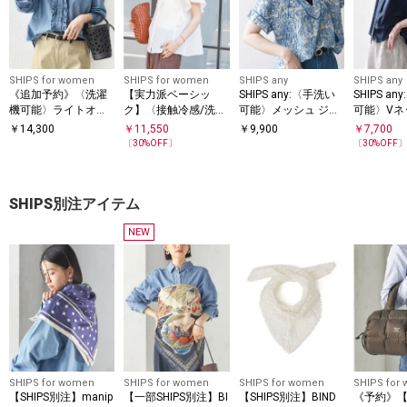
SHIPS for women
SHIPS for women
SHIPS any
SHIPS any
《追加予約》〈洗濯
【実力派ベーシッ
SHIPS any:〈手洗い
SHIPS a
機可能〉ライトオン
ク】〈接触冷感/洗濯
可能〉メッシュ ジャ
可能〉Vネ
ス フリル デニム シ
機可能〉SUUSUU フ
カード カフタン スキ
ンチ ギャ
￥
14,300
￥
11,550
￥
9,900
￥
7,700
ャツ
リル ギャザー ブラウ
ッパー ブラウス
ス
〔
30
%OFF〕
〔
30
%OFF
ス
SHIPS別注アイテム
NEW
SHIPS for women
SHIPS for women
SHIPS for women
SHIPS for
【SHIPS別注】manip
【一部SHIPS別注】BI
【SHIPS別注】BIND
《予約》【S