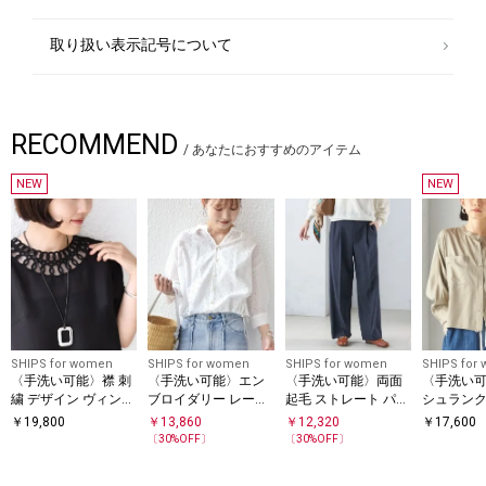
取り扱い表示記号について
RECOMMEND
/
あなたにおすすめのアイテム
NEW
NEW
SHIPS for women
SHIPS for women
SHIPS for women
SHIPS for
〈手洗い可能〉襟 刺
〈手洗い可能〉エン
〈手洗い可能〉両面
〈手洗い
繍 デザイン ヴィンテ
ブロイダリー レース
起毛 ストレート パン
シュランク
ージ スパン ブラウス
裾 ドロスト ブラウス
ツ
ョート シ
￥
19,800
￥
13,860
￥
12,320
￥
17,600
〔
30
%OFF〕
〔
30
%OFF〕