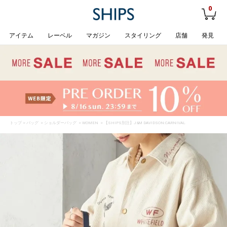
0
アイテム
レーベル
マガジン
スタイリング
店舗
発見
トップ
>
バッグ
>
ショルダーバッグ
>
WOMEN
> 【SHIPS別注】J&M DAVIDSON:CARNIVAL