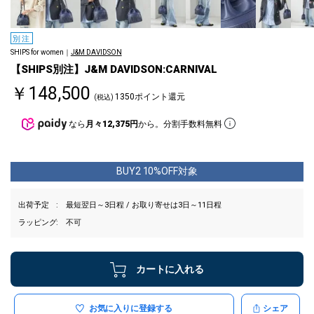
別注
SHIPS for women｜
J&M DAVIDSON
【SHIPS別注】J&M DAVIDSON:CARNIVAL
￥148,500
1350ポイント還元
(税込)
なら
月々12,375円
から。分割手数料無料
BUY2 10%OFF対象
出荷予定
最短翌日～3日程 / お取り寄せは3日～11日程
ラッピング
不可
カートに入れる
お気に入りに登録する
シェア