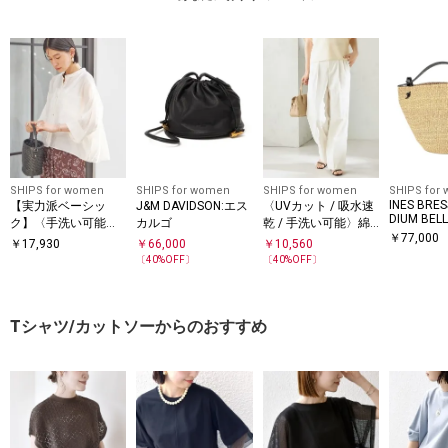
SHIPS for women
SHIPS for women
SHIPS for women
SHIPS for
INES BRE
【実力派ベーシッ
J&M DAVIDSON:エス
〈UVカット / 吸水速
DIUM BEL
ク】〈手洗い可能〉
カルゴ
乾 / 手洗い可能〉綿
￥
77,000
シルク混 シアー 羽織
麻混 オックス 2タッ
￥
17,930
￥
66,000
￥
10,560
シャツ
ク ストレート パンツ
〔
40
%OFF〕
〔
40
%OFF〕
Tシャツ/カットソーからのおすすめ