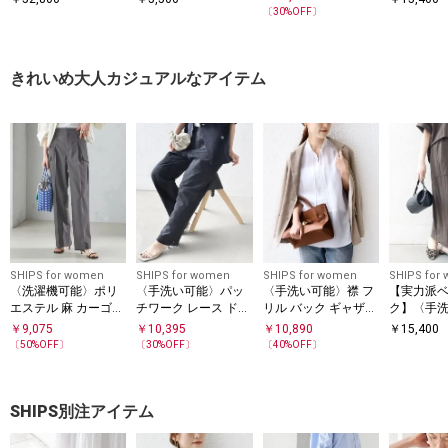
ャーム 付
〔
30
%OFF〕
きれいめ大人カジュアルなアイテム
SHIPS for women
SHIPS for women
SHIPS for women
SHIPS for
〈洗濯機可能〉ポリ
〈手洗い可能〉パッ
〈手洗い可能〉襟 フ
【実力派
エステル 麻 カーゴ
チワーク レース ドロ
リル バック ギャザー
ク】〈手
パンツ
スト パンツ
ブラウス
レーヨン 
￥
9,075
￥
10,395
￥
10,890
￥
15,400
ケット デザ
〔
50
%OFF〕
〔
30
%OFF〕
〔
40
%OFF〕
イン スカ
SHIPS別注アイテム