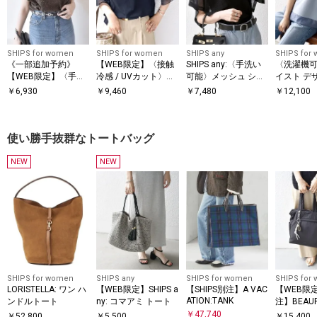
SHIPS for women
SHIPS for women
SHIPS any
SHIPS for
《一部追加予約》
【WEB限定】〈接触
SHIPS any:〈手洗い
〈洗濯機可
【WEB限定】〈手洗
冷感 / UVカット〉シ
可能〉メッシュ シア
イスト デ
い可能〉アイレット
アー オーガンジー コ
ー ハンカチ スリーブ
ー ドッキン
￥
6,930
￥
9,460
￥
7,480
￥
12,100
クルーネック プルオ
ンビ プルオーバー
ドッキング TEE
ーバー
使い勝手抜群なトートバッグ
NEW
NEW
SHIPS for women
SHIPS any
SHIPS for women
SHIPS for
LORISTELLA: ワン ハ
【WEB限定】SHIPS a
【SHIPS別注】A VAC
【WEB限定
ATION:TANK
ンドルトート
ny: コマアミ トート
注】BEAU
水〉マルチ
￥
47,740
￥
52,800
￥
5,500
￥
15,400