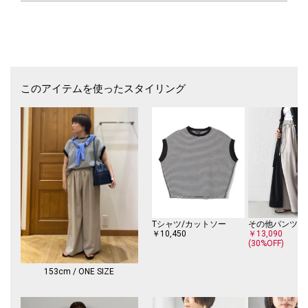
それは持つ人の佇まいに静かな自信と華やぎを添えてくれます。
ずっと大切にしたいエレガンスを描くための、マイ・イットバッグに。
■お問い合わせ品番：310-00-1251
【J&M DAVIDSON】
いつまでも飽きのこないリュクスなバッグ＆レザーグッズのコレクション
このアイテムを使ったスタイリング
として、世界中のバイヤー･スタイリストから愛されてやまないJ&Mデヴ
ィッドソンは、イギリス人のJohnとフランス人のMoniqueの運命的な出
逢いによって誕生しました。1976年に活動を開始し、1984年には夫婦の
イニシャルを冠したブランドとしてデビュー。J&Mデヴィッドソンならで
はの気品ある愛らしいデザインは瞬く間に人気を博しました。その永遠の
ベーシックとさえ言われる秘密は、ベーシックなアイテムに最小限のモー
ドなエッセンスを取り入れることにあります。大人の可愛らしさと粋な遊
び心をさり気なく忍ばせたコレクションの数々は、今もなおファッション
コンシャスな女性達から愛され続けています。
※素材の特性上、若干の色ムラ、擦れが見られる場合がございますが、予
Tシャツ/カットソー
その他パンツ
めご了承下さい。
￥10,450
￥13,090
(30%OFF)
※雨や汗に濡れた状態での摩擦により、色落ちする恐れがございますので
ご注意下さい。
※撮影環境により商品の色味が異なって見える場合がございます。商品の
153cm / ONE SIZE
お色味は、物撮り画像をご参考にしてください。
※末永く愛用頂く為に、アテンションタグを必ずご確認の上、着用又はお
取り扱いください。