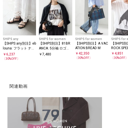
SHIPS any
SHIPS for women
SHIPS for women
SHIPS for
【SHIPS any別注】eb
【SHIPS別注】81BR
【SHIPS別注】A VAC
【SHIPS
ATION:BREAD M
ROCK SPEE
louna: フラット ナロ
ANCA: 5分袖 ロゴ・
vil wears
ー ストラップ サンダ
フォト TEE
￥
42,350
￥
4,851
￥
6,237
￥
7,480
ル
〔
30
%OFF〕
〔
30
%OFF
〔
30
%OFF〕
関連動画