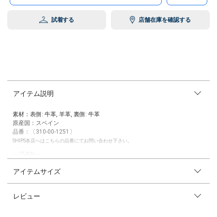
試着する
店舗在庫を確認する
アイテム説明
素材：表側: 牛革, 羊革, 裏側: 牛革
原産国：スペイン
品番：〔310-00-1251〕
SHIPS各店へはこちらの品番にてお問い合わせ下さい。
―25AW―
アイテムサイズ
女性の日常のあらゆるシーンを彩るエブリデイ・ラグジュアリーを提供す
るブランドJ&M DAVIDSON（J&M デヴィッドソン）。
そのアイコンバッグである「CARNIVAL」を、よりシンプルに表現した
レビュー
「ANNIVERSARY CARNIVAL」が、50周年を記念したSHIPSのネイビーカ
ラーで登場。
洗練されたディテールと上質な素材に、控えめながらも際立つ美しさ。