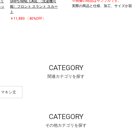
※画像の商品はサンプルです。
〉リ
SHIPS NINE CASE:〈洗濯機可
実際の商品と仕様、加工、サイズが若
レッ
能〉フロント スラント スカー
ト
￥11,880
〔40%OFF〕
CATEGORY
関連カテゴリを探す
・マキシ丈
CATEGORY
その他カテゴリを探す