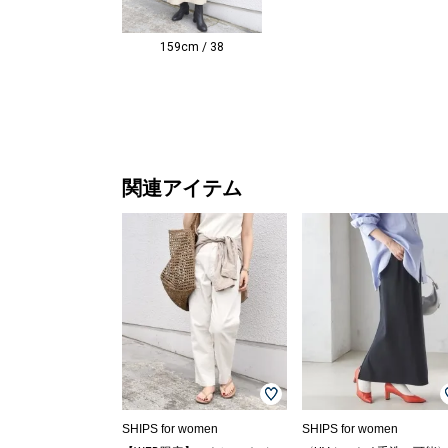
159cm / 38
関連アイテム
SHIPS for women
SHIPS for women