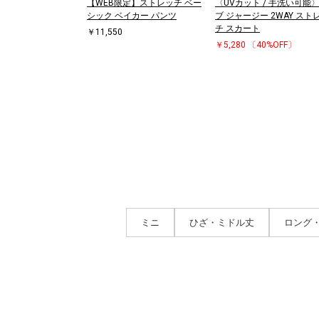
【WEB限定】ストレッチ ベー
〈UVカット / 手洗い可能
シック ベイカー パンツ
ブ ジャージー 2WAY スト
チ スカート
￥11,550
￥5,280
〔40%OFF〕
ミニ
ひざ・ミドル丈
ロング