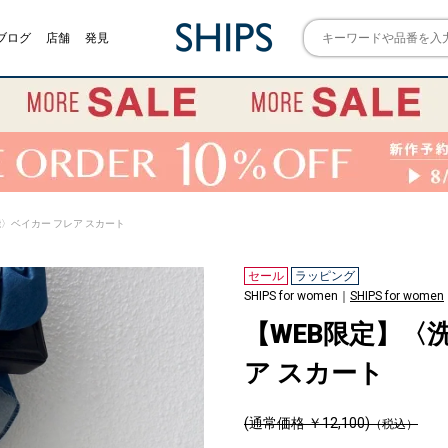
ブログ
店舗
発見
能〉ベイカー フレア スカート
セール
ラッピング
SHIPS for women｜
SHIPS for women
【WEB限定】〈
ア スカート
(通常価格 ￥12,100)
（税込）