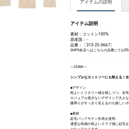
アイテムの説明
アイテム説明
素材：コットン100%
原産国：-
品番：〔313-25-0667〕
SHIPS各店へはこちらの品番にてお
―25AW―
シンプルなカットソーにも映える！女
■デザイン
程よいミリタリー感を残しつつ、女性
カジュアル過ぎないデザインで大人な
腰周りがすっきり見えるのも嬉しいポ
■素材
起毛バックサテン生地を使用。
適度な肉感の程よいスラブ感に起毛を
となっております。