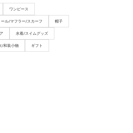
ワンピース
トール/マフラー/スカーフ
帽子
ア
水着/スイムグッズ
衣/和装小物
ギフト