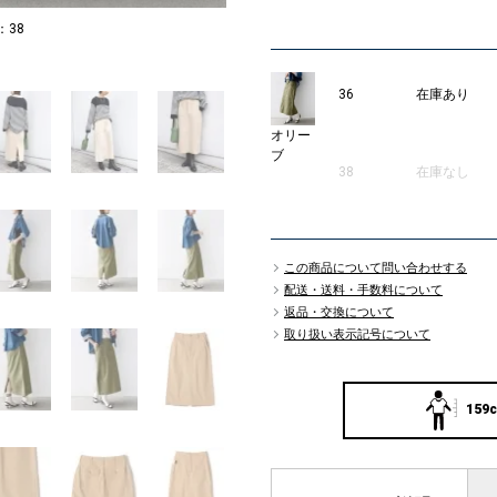
：38
MODEL：15
2
36
在庫あり
オリー
ブ
38
在庫なし
この商品について問い合わせする
配送・送料・手数料について
返品・交換について
取り扱い表示記号について
159c