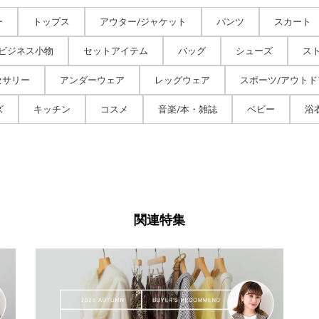
ー
トップス
アウター/ジャケット
パンツ
スカート
/ビジネス小物
セットアイテム
バッグ
シューズ
ス
セサリー
アンダーウェア
レッグウェア
スポーツ/アウトド
ズ
キッチン
コスメ
音楽/本・雑誌
ベビー
浴
関連特集