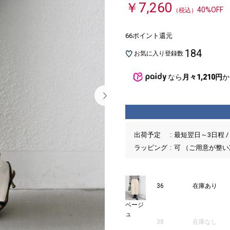
￥7,260
40%OFF
（税込）
66ポイント還元
184
お気に入り登録数
なら
月々1,210円
か
出荷予定
最短翌日～3日程 /
ラッピング
可 （ご用意が整
36
在庫あり
ベージ
ュ
38
在庫なし