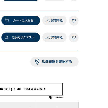
9cm 着用サイズ：38
1 ベージュ
カートに入れる
試着申込
再販売リクエスト
試着申込
店舗在庫を確認する
m / 51kg
38
Find your size