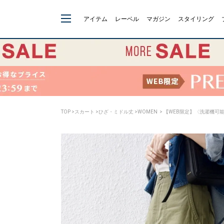
アイテム
レーベル
マガジン
スタイリング
TOP
>
スカート
>
ひざ・ミドル丈
>
WOMEN
> 【WEB限定】〈洗濯機可