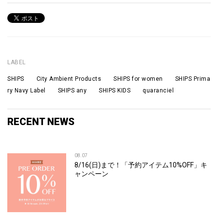
LABEL
SHIPS City Ambient Products SHIPS for women SHIPS Prima
ry Navy Label SHIPS any SHIPS KIDS quaranciel
RECENT NEWS
08.07
8/16(日)まで！「予約アイテム10%OFF」キ
ャンペーン