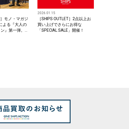
2026.01.15
lors］モノ・マガジ
［SHIPS OUTLET］2点以上お
による『大人の
買い上げでさらにお得な
ョン』第一弾。
「SPECIAL SALE」開催！
レザー」を1月
りEC予約販売ス