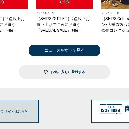
2026.03.19
2026.01.16
LET］2点以上お
［SHIPS OUTLET］2点以上お
［SHIPS Co
にお得な
買い上げでさらにお得な
ン×大栄既製服
ALE」開催！
「SPECIAL SALE」開催！
傑作コレクシ
「大人の傑作ブ
16日（金）よ
タート！
ニュースをすべて見る
お気に入りに登録する