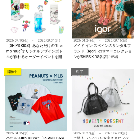
2026.07.10(金) ～ 2026.08.31(月)
2026.04.24(金) ～ 2026.08.16(日)
［SHIPS KIDS］あなただけの“ther
メイド イン スペインのサンダルブ
mo mug”オリジナルデザインボト
ランド〈igor〉のサマーコレクショ
ルが作れるオーダーイベントを開
ンがSHIPS KIDS各店に登場
催！
開催中
終 了
2026.04.15(水) ～
2026.03.27(金) ～ 2026.04.20(月)
今年もSHIPS KIDSに「PEANUTS×M
ご購入いただいたお客さまにノベ