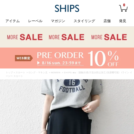
0
アイテム
レーベル
マガジン
スタイリング
店舗
発見
トップ
>
スカート
>
ロング・マキシ丈
>
WOMEN
> SHIPS any:〈接触冷感/汗染み防止加工/洗濯機可能〉Iライン イ
ージー スカート