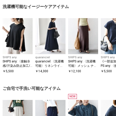
洗濯機可能なイージーケアアイテム
SHIPS any
quaranciel
SHIPS any
SHIPS any
SHIPS any:〈接触冷
quaranciel:〈洗濯機
SHIPS any:〈洗濯機
《一部追加
感/汗染み防止加工/
可能〉リネンライク
可能〉メッシュ ナロ
PS any:
洗濯機可能〉Aライン
Aライン クルーネッ
ー スカート
汗染み防止
￥
5,500
￥
14,300
￥
12,100
￥
5,500
フレンチスリーブ TE
ク ロング ワンピース
機可能〉ド
E
レンチスリ
ご自宅で手洗い可能なアイテム
NEW