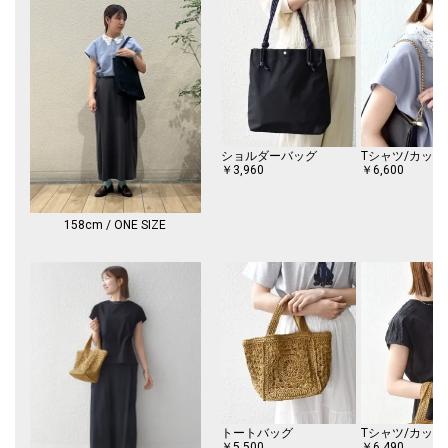
シルエットに。
フェミニンなシャツやブラウス、カジュアルなTシャツなど幅広いテイス
トの着こなしをお楽しみいただけます。
-------------------------------------
生地の厚み：中間
伸縮性：有
透け感：無
ショルダーバッグ
Tシャツ/カット
光沢感：無
￥3,960
￥6,600
水洗い：洗濯機可
-------------------------------------
158cm / ONE SIZE
※サイト上のカラー表記と商品タグのカラー名が異なる場合がございま
す。ご了承くださいませ。
※汗染み防止加工は、永久的なものではありません。着用、洗濯の繰り返
しで徐々に消失していきます。
※屋外での撮影画像は、光の当たり具合で色味が多少異なって見える場合
があります。商品の色味は、スタジオでの詳細画像をご参照ください。
※末永く愛用頂く為に、アテンションタグ・洗濯ネームを必ずご確認の
上、着用又はお取り扱い下さい。
※画像の商品はサンプルです。
実際の商品と仕様、加工、サイズが若干異なる場合がございます。
トートバッグ
Tシャツ/カット
￥5,500
￥6,490