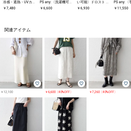
冷感・遮熱・UVカッ
PS any:〈洗濯機可
い可能〉ドロスト シ
PS any:
ト〉ファンクション
能〉レース カラー フ
ャツ◇
能〉エン
￥
7,480
￥
6,600
￥
6,930
￥
11,550
デニム イージー パン
レンチスリーブ ポロ
ー レース 
ツ◇
プルオーバー
レンチスリ
ツ
関連アイテム
￥12,100
￥6,600〔40%OFF〕
￥7,260〔40%OFF〕