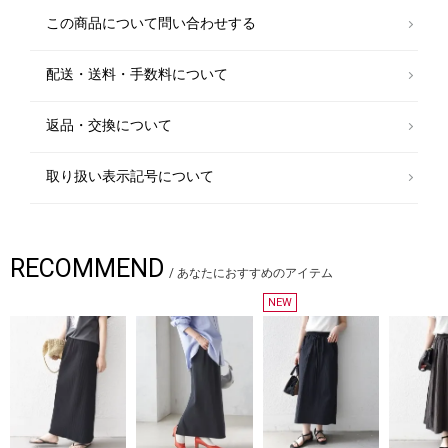
この商品について問い合わせする
￥7,920
配送・送料・手数料について
Tシャツ/カットソー
ショルダーバッグ
￥6,600
￥5,500
返品・交換について
取り扱い表示記号について
RECOMMEND
/
あなたにおすすめのアイテム
NEW