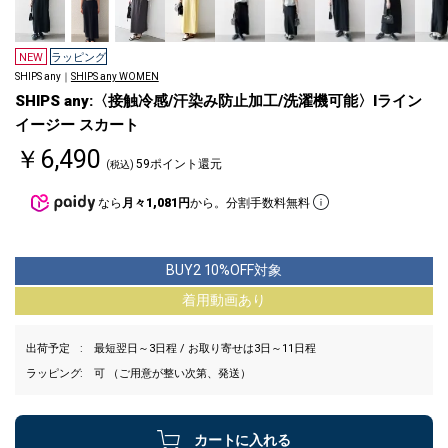
NEW
ラッピング
SHIPS any｜
SHIPS any WOMEN
SHIPS any:〈接触冷感/汗染み防止加工/洗濯機可能〉Iライン
イージー スカート
￥6,490
59ポイント還元
(税込)
なら
月々1,081円
から。分割手数料無料
BUY2 10%OFF対象
着用動画あり
出荷予定
最短翌日～3日程 / お取り寄せは3日～11日程
ラッピング
可 （ご用意が整い次第、発送）
カートに入れる