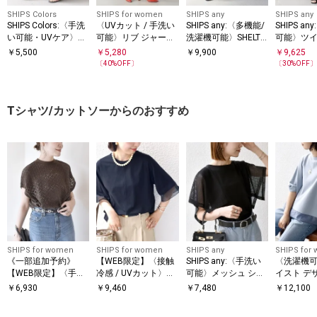
SHIPS Colors
SHIPS for women
SHIPS any
SHIPS any
SHIPS Colors:〈手洗
〈UVカット / 手洗い
SHIPS any:〈多機能/
SHIPS a
い可能・UVケア〉テ
可能〉リブ ジャージ
洗濯機可能〉SHELTE
可能〉ツイ
レコ タイトスカート
ー 2WAY ストレッチ
CH ポケット ストレ
シーム イ
￥
5,500
￥
5,280
￥
9,900
￥
9,625
◇
スカート
ート スカート
ザー スカ
〔
40
%OFF〕
〔
30
%OFF
Tシャツ/カットソーからのおすすめ
SHIPS for women
SHIPS for women
SHIPS any
SHIPS for
《一部追加予約》
【WEB限定】〈接触
SHIPS any:〈手洗い
〈洗濯機可
【WEB限定】〈手洗
冷感 / UVカット〉シ
可能〉メッシュ シア
イスト デ
い可能〉アイレット
アー オーガンジー コ
ー ハンカチ スリーブ
ー ドッキン
￥
6,930
￥
9,460
￥
7,480
￥
12,100
クルーネック プルオ
ンビ プルオーバー
ドッキング TEE
ーバー