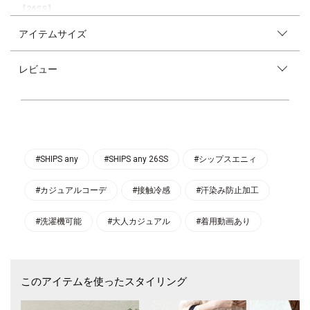
【26SS】
アイテムサイズ
暑い時期に嬉しい「汗染み防止加工」「接触冷感」機能付きのPREVENT
SPOTシリーズ。
レビュー
〈デザインポイント〉
ベーシックカラーで着回し力抜群のタイトスカート。
Iラインシルエット・両サイドのタックが、すっきりとしたシルエットを
演出してくれます。
タック奥から配置されたパッチポケットが、デザイン性と機能性を両立さ
せた一枚です。
ウエストはゴム仕様で着脱がしやすいのも◎
程よくストレッチ性のある生地なので、肉感を拾いすぎずタイトでも抵抗
#SHIPS any
#SHIPS any 26SS
#シップスエニィ
なく着用いただけます。
#カジュアルコーデ
#接触冷感
#汗染み防止加工
〈生地・素材のポイント〉
・家庭洗濯可能（洗濯機OK）
汗染み防止加工を施しており、裏面から汗を吸収しつつ、表面には染み出
#洗濯機可能
#大人カジュアル
#着用動画あり
しにくい仕様。
完全に防ぐわけではありませんが、暑い時期でも汗染みが目立ちにくいの
がポイントになっています。
さらに生地の特性で接触冷感も感じられる素材です。
このアイテムを使ったスタイリング
〈コーディネート・その他〉
ボリュームのあるトップスと合わせていただくと、今年らしいバランスの