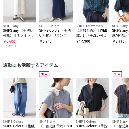
SHIPS any
SHIPS Colors
SHIPS for women
SHIPS any
SHIPS any:〈手洗い
SHIPS Colors:〈手洗
《追加予約》【WEB
SHIPS a
可能〉リネンミック
い可能〉リネンライ
限定】〈手洗い可
感/手洗い
ス Iライン フリル イ
ク ミラノ タイトスカ
能〉チェック フリル
ュー ヘン
￥
6,600
￥
5,940
￥
14,300
￥
8,910
ージー スカート
ート◇
ロングスリーブ シャ
ニット プ
〔
40
%OFF〕
ツ（グリーン）
通勤にも活躍するアイテム
NEW
NEW
SHIPS Colors
SHIPS any
SHIPS Colors
SHIPS any
SHIPS Colors:〈接触
《一部追加予約》SHI
SHIPS Colors:〈手洗
《一部追加