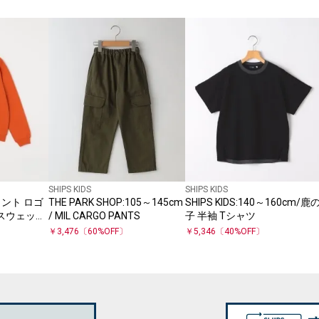
SHIPS KIDS
SHIPS KIDS
ポイント ロゴ
THE PARK SHOP:105～145cm
SHIPS KIDS:140～160cm/鹿
 スウェット
/ MIL CARGO PANTS
子 半袖 Tシャツ
S>
￥
3,476
〔
60
%OFF〕
￥
5,346
〔
40
%OFF〕