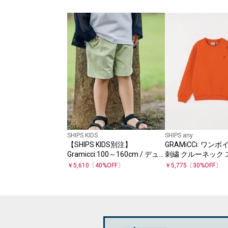
SHIPS KIDS
SHIPS any
【SHIPS KIDS別注】
GRAMiCCi: ワン
Gramicci:100～160cm / デュ
刺繍 クルーネック
ラブルナイロン ショーツ
(140～150cm)<KID
￥
5,610
〔
40
%OFF〕
￥
5,775
〔
30
%OFF〕