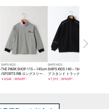
SHIPS KIDS
【SHIPS
ATHLETI
ン パンツ
￥
5,775
〔
SHIPS KIDS
SHIPS KIDS
の
THE PARK SHOP:115～145cm
SHIPS KIDS:140～160cm /リ
/SPORTS RIB ロングスリーブ
ブ スタンド トラックジャケッ
Tシャツ
ト
￥
4,543
〔
30
%OFF〕
￥
7,315
〔
30
%OFF〕