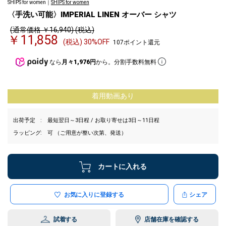
SHIPS for women｜
SHIPS for women
〈手洗い可能〉IMPERIAL LINEN オーバー シャツ
(通常価格 ￥16,940) (税込)
￥11,858
(税込) 30%OFF
107ポイント還元
なら
月々1,976円
から。分割手数料無料
着用動画あり
出荷予定
最短翌日～3日程 / お取り寄せは3日～11日程
ラッピング
可 （ご用意が整い次第、発送）
カートに入れる
お気に入りに登録する
シェア
試着する
店舗在庫を確認する