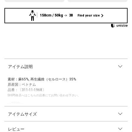
158cm / 50kg
38
Find your size
アイテム説明
素材：麻65%, 再生繊維（セルロース）35%
原産国：ベトナム
品番：〔311-11-1968〕
SHIPS各店へはこちらの品番にてお問い合わせ下さい。
―25SS―
アイテムサイズ
さまざまな着こなしが叶うSHIPSらしいベーシックシャツに新色「ピンク
系」、「ライトイエロー」、「ネイビー」が登場！
レビュー
■デザイン