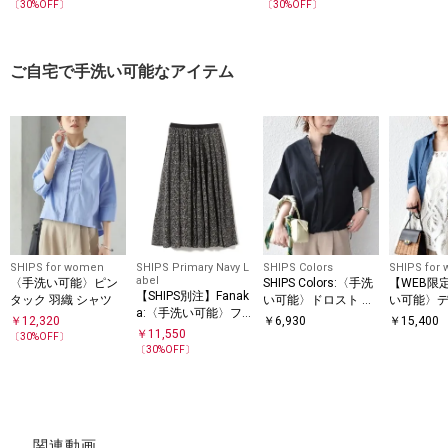
ック イージー パンツ
ャツ
〔
30
%OFF〕
〔
30
%OFF〕
ご自宅で手洗い可能なアイテム
SHIPS for women
SHIPS Primary Navy L
SHIPS Colors
SHIPS for
abel
〈手洗い可能〉ピン
SHIPS Colors:〈手洗
【WEB限
【SHIPS別注】Fanak
タック 羽織 シャツ
い可能〉ドロスト シ
い可能〉デ
a:〈手洗い可能〉フ
ャツ◇
ク タック 
￥
12,320
￥
6,930
￥
15,400
ラワー プリント フレ
￥
11,550
ト 羽織 シ
〔
30
%OFF〕
ア スカート
〔
30
%OFF〕
関連動画