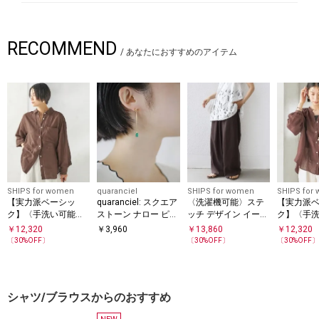
RECOMMEND
/
あなたにおすすめのアイテム
SHIPS for women
quaranciel
SHIPS for women
SHIPS for
【実力派ベーシッ
quaranciel: スクエア
〈洗濯機可能〉ステ
【実力派
ク】〈手洗い可能〉I
ストーン ナロー ピア
ッチ デザイン イージ
ク】〈手洗
MPERIAL LINEN 混 オ
ス
ー ワイド パンツ
MPERIAL 
￥
12,320
￥
3,960
￥
13,860
￥
12,320
ーバー サイズ シャツ
ンドカラー
〔
30
%OFF〕
〔
30
%OFF〕
〔
30
%OFF
ー シャツ
シャツ/ブラウスからのおすすめ