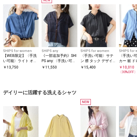
NEW
SHIPS for women
SHIPS any
SHIPS for women
SHIPS for
【WEB限定】〈手洗
《一部追加予約》SHI
〈手洗い可能〉サテ
〈手洗い
い可能〉ライト オン
PS any:〈手洗い可
ン 襟 タック デザイ
カー 裾 ド
ス フリル デニム 半
能〉エンブロイダリ
ン ブラウス
ルマン ブ
￥
13,750
￥
11,550
￥
15,400
￥
10,010
袖 シャツ
ー レース シアー フ
〔
30
%OFF
レンチスリーブ シャ
ツ
デイリーに活躍する洗えるシャツ
NEW