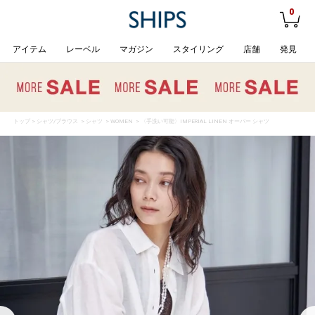
0
アイテム
レーベル
マガジン
スタイリング
店舗
発見
トップ
>
シャツ/ブラウス
>
シャツ
>
WOMEN
> 〈手洗い可能〉IMPERIAL LINEN オーバー シャツ