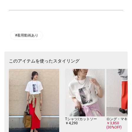
ヨーロピアンリネン100％の原料を使用したSHIPS拘りのオーバーシャ
ツ。
再生繊維(セルロース)の落ち感を兼ね備えた素材感で、張りすぎず適度に
体に馴染んでくれます。
シンプルなデザインのベーシックシャツで、着丈を長めにお作りしていま
す。
ボトムにインでもアウトでもきまりやすい、着丈とサイズ感でワードロー
#着用動画あり
ブに加えたい定番のアイテムです。
■素材
リネンと再生繊維(セルロース)の混紡糸を使用しています。
このアイテムを使ったスタイリング
セルロースと合わせることで柔らかな風合いを出した生地を使用していま
す。
使用している麻はヨーロピアンリネンを使用しています。
上品な光沢感と適度なハリがありながらも自然な落ち感があります。
吸湿性、放湿性があるので肌離れして快適な着心地です。
■コーディネート
さまざまな表情の羽織スタイリングをお楽しみいただけます。
ワンピースの上に羽織ったり、シンプルにデニムやパンツに合わせたりと
幅広いコーディネートにマッチします。
柄物アイテムとの相性も抜群です◎
Tシャツ/カットソー
ロング・マキシ
羽織としての着こなしはもちろんですが、サイドのボタンを留めてカシュ
￥4,290
￥3,850
クールとしても着用できます。
(30%OFF)