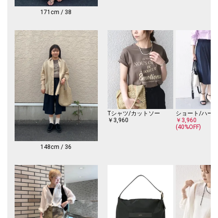
■お問い合わせ品番：311-11-1968
171cm / 38
▼シリーズもございます。
IMPERIAL LINEN スキッパー ブラウス（品番：311-52-0712）
IMPERIAL LINENダブルポケットノースリーブシャツ（品番：311-51-170
9）
-------------------------------------
生地の厚み：薄手
伸縮性：無
透け感：有
光沢感：無
水洗い：可
Tシャツ/カットソー
ショート/ハー
-------------------------------------
￥3,960
￥3,960
(40%OFF)
※素材の特性上、表面にネップ（部分的に太くなっている）やスラブ（太
さにムラがある）などの糸ムラがあります。
148cm / 36
※摩擦による毛羽立ち、白化にご注意ください。
※撮影環境により商品の色味が異なって見える場合がございます。商品の
お色味は、物撮り画像をご参考にしてください。
※末永く愛用頂く為に、アテンションタグを必ずご確認の上、着用又はお
取り扱い下さい。
※画像の商品はサンプルです。
実際の商品と仕様、加工、サイズが若干異なる場合がございます。