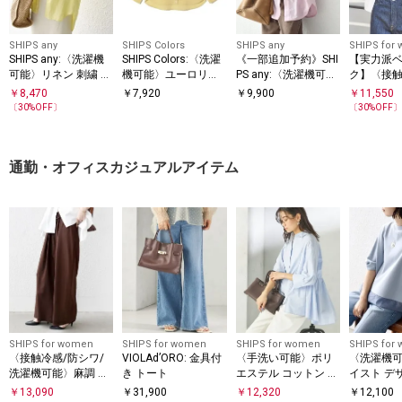
SHIPS any
SHIPS Colors
SHIPS any
SHIPS for
SHIPS any:〈洗濯機
SHIPS Colors:〈洗濯
《一部追加予約》SHI
【実力派
可能〉リネン 刺繍 レ
機可能〉ユーロリネ
PS any:〈洗濯機可
ク】〈接触
ギュラー ルーズ シャ
ン (EURO Linen) 2WA
能〉REPREVE バンド
機可能〉SU
￥
8,470
￥
7,920
￥
9,900
￥
11,550
ツ
Y ロングスリーブ シ
カラー シャツ
ンドカラー
〔
30
%OFF〕
〔
30
%OFF
ャツ◇
ツ
通勤・オフィスカジュアルアイテム
SHIPS for women
SHIPS for women
SHIPS for women
SHIPS for
〈接触冷感/防シワ/
VIOLAd’ORO: 金具付
〈手洗い可能〉ポリ
〈洗濯機可
洗濯機可能〉麻調 ウ
き トート
エステル コットン ギ
イスト デ
エスト リボン インタ
ャザー 切替 羽織 シ
ー ドッキン
￥
13,090
￥
31,900
￥
12,320
￥
12,100