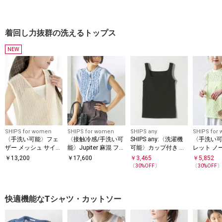
着回し力抜群の洗えるトップス
NEW
SHIPS for women
SHIPS for women
SHIPS any
SHIPS for
〈手洗い可能〉フェ
〈接触冷感/手洗い可
SHIPS any:〈洗濯機
〈手洗い
ザー メッシュ サイド
能〉Jupiter 麻混 フリ
可能〉カップ付き ス
レット ノ
リボン ノースリーブ
ル ブラウス
クエア ブラタンクト
フレア プ
￥
13,200
￥
17,600
￥
3,465
￥
5,852
プルオーバー
ップ
〔
30
%OFF〕
〔
30
%OFF
快適機能なTシャツ・カットソー