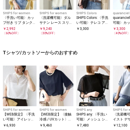
SHIPS for women
SHIPS for women
SHIPS Colors
quaranciel
〈手洗い可能〉カッ
〈洗濯機可能〉ダル
SHIPS Colors:〈手洗
quaranc
プ付き リブ タンクト
サテン レース スリッ
い可能〉テレコ アメ
可能〉カッ
ップ◇
ト キャミソール
リカンスリーブ タン
メリカンス
￥
2,992
￥
9,240
￥
3,300
￥
3,300
クトップ◇
ブ タンク
〔
60
%OFF〕
〔
30
%OFF〕
〔
40
%OFF
Tシャツ/カットソーからのおすすめ
SHIPS for women
SHIPS for women
SHIPS any
SHIPS for
【WEB限定】〈手洗
【WEB限定】〈接触
SHIPS any:〈手洗い
〈洗濯機可
い可能〉アイレット
冷感 / UVカット〉シ
可能〉メッシュ シア
イスト デ
クルーネック プルオ
アー オーガンジー コ
ー ハンカチ スリーブ
ー ドッキン
￥
6,930
￥
9,460
￥
7,480
￥
12,100
ーバー
ンビ プルオーバー
ドッキング TEE