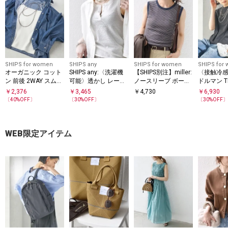
SHIPS for women
SHIPS any
SHIPS for women
SHIPS for
オーガニック コット
SHIPS any:〈洗濯機
【SHIPS別注】miller:
〈接触冷
ン 前後 2WAY スムー
可能〉透かし レース
ノースリーブ ボーダ
ドルマン T
ス キャミ
ヘンリーネック ノー
ー カットソー
￥
2,376
￥
3,465
￥
4,730
￥
6,930
スリーブ タンク
〔
40
%OFF〕
〔
30
%OFF〕
〔
30
%OFF
WEB限定アイテム