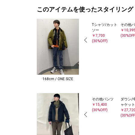
このアイテムを使ったスタイリング
Tシャツ/カット
その他パ
ソー
￥10,39
￥7,700
(30%OFF
(30%OFF)
168cm / ONE SIZE
その他パンツ
ダウン/
￥15,400
ャケット
(30%OFF)
￥27,72
(30%OFF