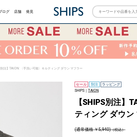
ブログ
店舗
発見
PS別注】TAION: 〈手洗い可能〉キルティング ダウン マフラー
セール
別注
ラッピング
SHIPS｜
TAION
【SHIPS別注】T
ティング ダウン
(通常価格 ￥5,940)
（税込）