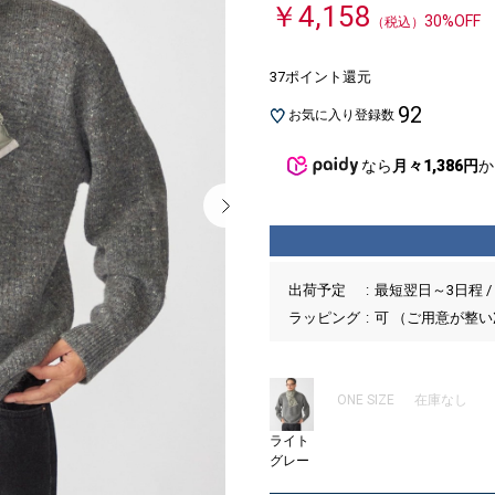
￥4,158
30%OFF
（税込）
37ポイント還元
92
お気に入り登録数
なら
月々1,386円
か
出荷予定
最短翌日～3日程 /
ラッピング
可 （ご用意が整
ONE SIZE
在庫なし
ライト
グレー