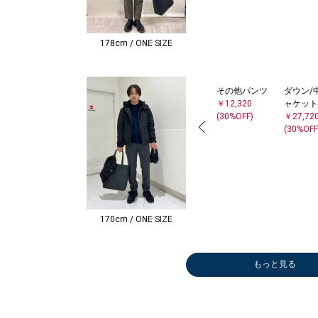
178cm / ONE SIZE
その他パンツ
ダウン/
￥12,320
ャケット
(30%OFF)
￥27,72
(30%OFF
170cm / ONE SIZE
もっと見る
シャツ
Tシャツ/カット
Tシャツ/カット
その他パ
その他パ
パーカー
￥10,780
ソー
ソー
￥11,55
￥10,39
￥8,250
(30%OFF)
￥7,700
￥7,700
(30%OFF
(30%OFF
(50%OFF
(30%OFF)
(30%OFF)