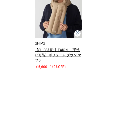
SHIPS
【SHIPS別注】TAION: 〈手洗
い可能〉ボリューム ダウン マ
フラー
￥6,600
〔40%OFF〕