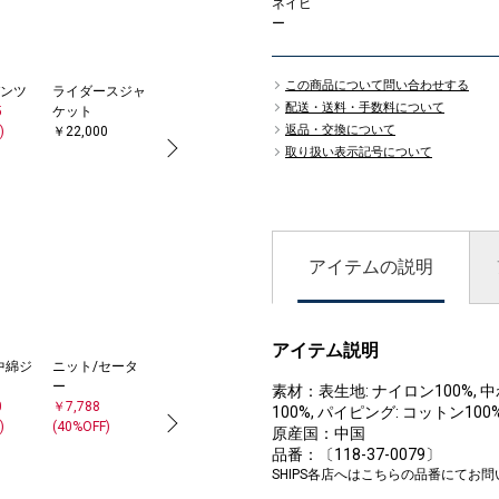
ネイビ
ー
この商品について問い合わせする
ンツ
ライダースジャ
スニーカー
クラッチバッグ
配送・送料・手数料について
5
ケット
￥20,900
￥25,300
返品・交換について
)
￥22,000
取り扱い表示記号について
アイテムの説明
アイテム説明
中綿ジ
ニット/セータ
トートバッグ
手袋
ー
￥17,050
￥6,930
素材：表生地: ナイロン100%, 中
0
￥7,788
(30%OFF)
100%, パイピング: コットン100
)
(40%OFF)
原産国：中国
品番：〔118-37-0079〕
SHIPS各店へはこちらの品番にてお