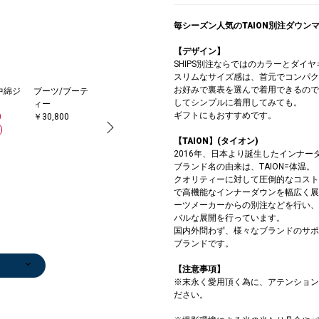
毎シーズン人気のTAION別注ダウン
【デザイン】
SHIPS別注ならではのカラーとダイ
スリムなサイズ感は、首元でコンパク
お好みで裏表を選んで着用できるので
中綿ジ
ブーツ/ブーテ
ニット/セータ
トートバッグ
手袋
してシンプルに着用してみても。
ィー
ー
￥17,050
￥6,622
ギフトにもおすすめです。
0
￥30,800
￥11,550
(30%OFF)
)
(30%OFF)
【TAION】(タイオン)
2016年、日本より誕生したインナ
ブランド名の由来は、TAION=体温。
クオリティーに対して圧倒的なコスト
で高機能なインナーダウンを幅広く展
ーツメーカーからの別注などを行い、
バルな展開を行っています。
国内外問わず、様々なブランドのサポ
ブランドです。
ンツ
ンツ
ダウン/中綿ジ
ベスト
その他パンツ
ブーツ/ブーテ
スニーカー
ダウン/中綿ジ
ニット/セータ
その他アウター
ベルト/サスペ
ト
【注意事項】
0
5
ャケット
￥9,900
￥7,700
ィー
￥20,900
ャケット
ー
￥15,840
ンダー
￥1
※末永く愛用頂く為に、アテンション
)
)
)
￥18,700
(50%OFF)
(50%OFF)
￥30,800
￥19,250
￥13,200
(40%OFF)
￥14,300
ださい。
(30%OFF)