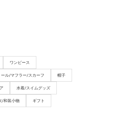
ワンピース
トール/マフラー/スカーフ
帽子
ア
水着/スイムグッズ
衣/和装小物
ギフト