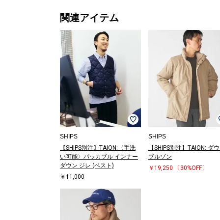
関連アイテム
SHIPS
SHIPS
【SHIPS別注】TAION:〈手洗
【SHIPS別注】TAION: ダ
い可能〉パッカブル インナー
ブルゾン
ダウン ジレ (ベスト)
￥19,250
〔30%OFF〕
￥11,000