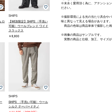
※末永く愛用頂く為に、アテンション
ださい。
SHIPS
※撮影環境による光の当たり具合やパ
味と異なって見える場合があります。
デュロ
【WEB限定】SHIPS:〈手洗い
商品の色味は商品単体で撮影した画
可能〉ウールブレンド ワイド
スラックス
※画像の商品はサンプルです。
￥8,800
実際の商品と仕様、加工、サイズが
SHIPS
パー
SHIPS: 〈手洗い可能〉ウール
シルク テーパードチノ