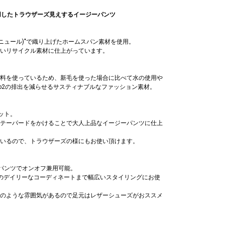
"を使用したトラウザーズ見えするイージーパンツ
)(リニュール)"で織り上げたホームスパン素材を使用。
いリサイクル素材に仕上がっています。
原料を使っているため、新毛を使った場合に比べて水の使用
ラッチバッグ
袋
ートバッグ
ラッチバッグ
o2の排出を減らせるサスティナブルなファッション素材。
1,550
,930
7,050
1,550
%OFF)
ット。
テーパードをかけることで大人上品なイージーパンツに仕上
いるので、トラウザーズの様にもお使い頂けます。
ーパンツでオンオフ兼用可能。
のデイリーなコーディネートまで幅広いスタイリングにお使
のような雰囲気があるので足元はレザーシューズがおススメ