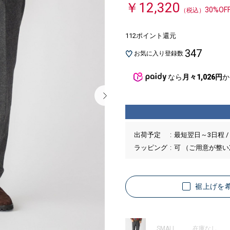
￥12,320
30%OF
（税込）
112ポイント還元
347
お気に入り登録数
なら
月々1,026円
か
出荷予定
最短翌日～3日程 /
ラッピング
可 （ご用意が整
裾上げを
SMALL
在庫なし