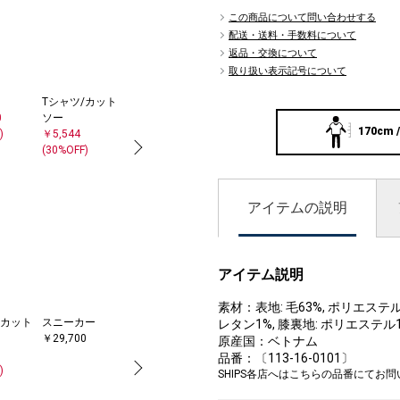
この商品について問い合わせする
配送・送料・手数料について
返品・交換について
取り扱い表示記号について
Tシャツ/カット
ブルゾン
スニーカー
カーディガン
ト
0
ソー
￥14,300
￥29,700
￥12,540
￥1
170cm /
)
￥5,544
(50%OFF)
(40%OFF)
(30%OFF)
アイテムの説明
アイテム説明
素材：表地: 毛63%, ポリエステル
/カット
スニーカー
カーディガン
クラッチバッグ
レタン1%, 膝裏地: ポリエステル1
￥29,700
￥12,540
￥11,550
原産国：ベトナム
(40%OFF)
品番：〔113-16-0101〕
)
SHIPS各店へはこちらの品番にてお