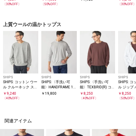
ーパスウェーブ 半袖
アップ
トレッチ テーパード
クス
〔
30
%OFF〕
〔
50
%OFF〕
〔
30
%OFF
ポロシャツ◇
イージー パンツ◇
上質ウールの温かトップス
SHIPS
SHIPS
SHIPS
SHIPS
SHIPS: コットン ウー
SHIPS:〈手洗い可
SHIPS:〈手洗い可
SHIPS: 
ル クルーネック スウ
能〉HANDFRAME 16
能〉TEXBRID(R) コッ
ル ジップ
ェット
ゲージ コットン/ウー
トン ウール ピケ ク
￥
9,240
￥
19,800
￥
8,250
￥
8,250
ル モックネック ニッ
ルーネック ニット
〔
40
%OFF〕
〔
40
%OFF〕
〔
50
%OFF
ト
関連アイテム