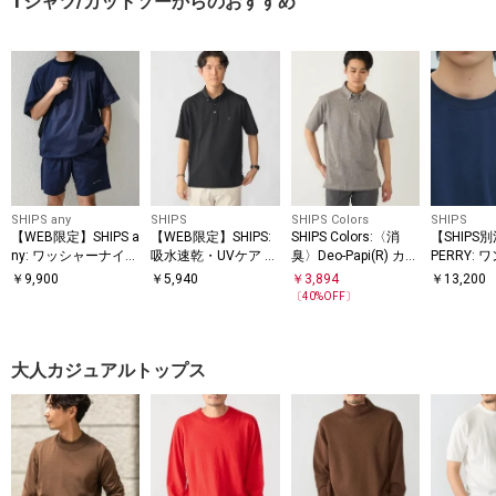
Tシャツ/カットソーからのおすすめ
SHIPS any
SHIPS
SHIPS Colors
SHIPS
【WEB限定】SHIPS a
【WEB限定】SHIPS:
SHIPS Colors:〈消
【SHIPS
ny: ワッシャーナイロ
吸水速乾・UVケア Dr
臭〉Deo-Papi(R) カノ
PERRY:
ン スピンドル Tシャ
ymix（R）ワンポイ
コ ボタンダウン ポロ
ロゴ ピケ 
￥
9,900
￥
5,940
￥
3,894
￥
13,200
SS
ツ＋イージーショー
ントロゴ ボタンダウ
シャツ◇
〔
40
%OFF〕
ツ セットアップ◆
ン ポロシャツ
大人カジュアルトップス