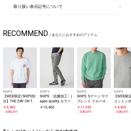
取り扱い表示記号について
RECOMMEND
/
あなたにおすすめのアイテム
SHIPS
SHIPS
SHIPS
SHIPS
【WEB限定/SHIPS別
SHIPS:〈抗菌加工〉j
SHIPS: 5ゲージ ヤク
【WEB限定
注】THE DAY ON THE
apan quality カラー
ブレンド クルーネッ
コットンポ
BEACH: THATS SURF
テーパード スリム チ
ク ニット
ニット ト
￥
3,465
￥
15,400
￥
11,935
￥
4,455
LIFE ポケット Tシャ
ノパンツ
(セットア
〔
50
%OFF〕
〔
30
%OFF〕
〔
50
%OFF
ツ