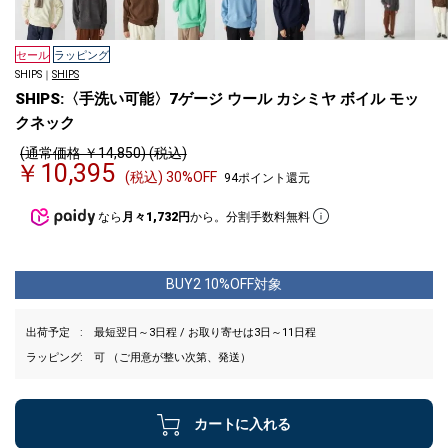
セール
ラッピング
SHIPS｜
SHIPS
SHIPS:〈手洗い可能〉7ゲージ ウール カシミヤ ボイル モッ
クネック
(通常価格 ￥14,850) (税込)
￥10,395
(税込) 30%OFF
94ポイント還元
なら
月々1,732円
から。分割手数料無料
BUY2 10%OFF対象
出荷予定
最短翌日～3日程 / お取り寄せは3日～11日程
ラッピング
可 （ご用意が整い次第、発送）
カートに入れる