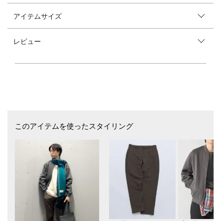
アイテムサイズ
【素材特性】
上質で極細のラムウールとカシミヤの混紡生地を使用。
強縮絨をかけることで、より柔らかく適度な厚みと軽い着心地に仕上げて
レビュー
います。
【デザイン】
ほど良くゆとりのあるリラックスシルエット。
モックネックながら今季は襟を少し低めに設計し、軽く見えるようにシン
グル襟で仕上げました。
ベーシックなカラーにライトグリーン・ライトブルーといった差し色を加
えた6色展開です。
【スタイリング】
このアイテムを使ったスタイリング
少しゆるいサイジングとモックネック仕様で1枚着でのコーディネートが
様になる1枚。
近年は暖冬なので、アウターだけではなくベストとのレイヤードもおスス
メです。
着用するのではなく肩掛けをする等様々な着こなしをお楽しみ頂けます。
【注意事項】
※末永く愛用頂く為に、アテンションタグ・洗濯ネームを必ずご確認の
上、着用又はお取り扱いください。
※撮影環境による光の当たり具合やパソコン・スマートフォンなどの閲覧