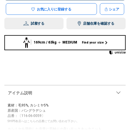
お気に入りに登録する
シェア
試着する
店舗在庫を確認する
169cm / 63kg
MEDIUM
Find your size
アイテム説明
素材：毛95%, カシミヤ5%
原産国：バングラデシュ
品番：〔116-06-0059〕
SHIPS各店へはこちらの品番にてお問い合わせ下さい。
カシミヤを混紡した非常に肌触りの良いモックネックニット