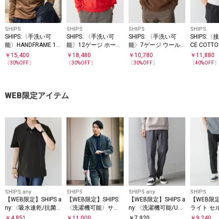
SHIPS
SHIPS
SHIPS
SHIPS
SHIPS:〈手洗い可
SHIPS: 〈手洗い可
SHIPS: 〈手洗い可
SHIPS:〈
能〉HANDFRAME 16
能〉12ゲージ ホール
能〉7ゲージ ウール
CE COTT
ゲージ モックネック
ガーメント カシミヤ
カシミヤ ボイル ター
ネック シ
￥
15,400
￥
18,480
￥
10,780
￥
11,880
ニット
クルーネック
トルネック
ーブ ニッ
〔
30
%OFF〕
〔
30
%OFF〕
〔
30
%OFF〕
〔
40
%OFF
WEB限定アイテム
SHIPS any
SHIPS
SHIPS any
SHIPS
【WEB限定】SHIPS a
【WEB限定】SHIPS:
【WEB限定】SHIPS a
【WEB限定
ny:〈吸水速乾/抗菌
〈洗濯機可能〉サテ
ny:〈洗濯機可能/UV
ライト セ
防臭/UVカット〉サ
ンストレッチ セット
カット〉スーパー ス
ニム イー
￥
4,851
￥
11,000
￥
7,920
￥
9,240