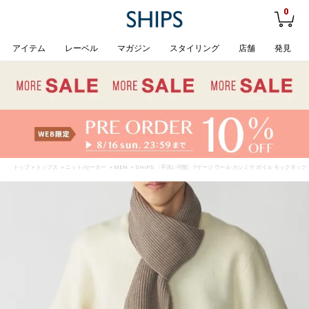
0
アイテム
レーベル
マガジン
スタイリング
店舗
発見
トップ
>
トップス
>
ニット/セーター
>
MEN
> SHIPS:〈手洗い可能〉7ゲージ ウール カシミヤ ボイル モックネック