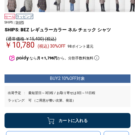
セール
ラッピング
SHIPS｜
SHIPS
SHIPS: BEZ レギュラーカラー ネル チェック シャツ
(通常価格 ￥15,400) (税込)
￥10,780
(税込) 30%OFF
98ポイント還元
なら
月々1,796円
から。分割手数料無料
BUY2 10%OFF対象
出荷予定
最短翌日～3日程 / お取り寄せは3日～11日程
ラッピング
可 （ご用意が整い次第、発送）
カートに入れる