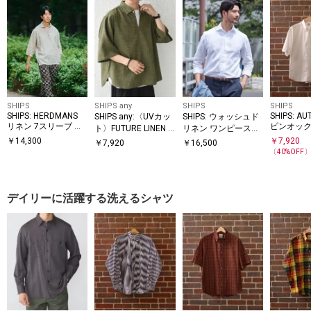
SHIPS
SHIPS any
SHIPS
SHIPS
SHIPS: HERDMANS
SHIPS: AU
SHIPS any:〈UVカッ
SHIPS: ウォッシュド
リネン 7スリーブ カ
ピンオック
ト〉FUTURE LINEN C
リネン ワンピースカ
プリ シャツ
ダウン シ
ANVAS リネンライク
ラー ソリッド シャツ
￥
14,300
￥
7,920
￥
7,920
￥
16,500
ーブ シャ
スキッパー プルオー
〔
40
%OFF
バーシャツ◇
デイリーに活躍する洗えるシャツ