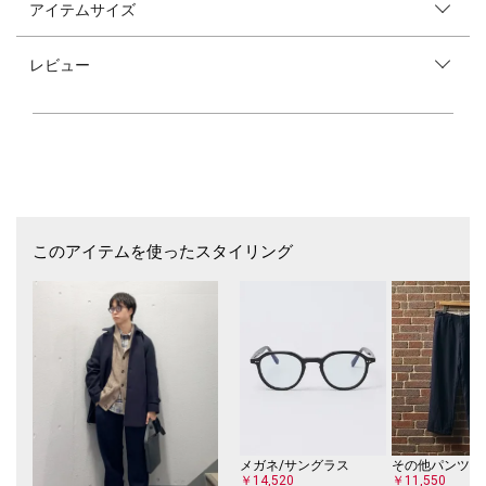
アイテムサイズ
【素材特性】
トルコのサプライヤー「BEZ」のシャツ素材を使用。
ライトなネルシャツで薄手かつ肌触りの良さが特徴です。
レビュー
【デザイン】
身幅にゆとりを持たせリラックス感がありながら、着丈は短めに設定した
スッキリとしたシルエット。
色合いもカジュアルになりすぎない、落ち着いたダークトーンに仕上げて
います。
【スタイリング】
コーディネートのアクセントになるチェック柄で1枚でも、アウターのイ
ンナーでも着用頂けます。
このアイテムを使ったスタイリング
ライトネルなのでTシャツの羽織としての着用もおススメです。
【注意事項】
※末永く愛用頂く為に、アテンションタグ・洗濯ネームを必ずご確認の
上、着用又はお取り扱いください。
※撮影環境による光の当たり具合やパソコン・スマートフォンなどの閲覧
環境によって、実際の色味と異なって見える場合があります。
商品の色味は商品単体で撮影した画像をご参照ください。
※画像の商品はサンプルです。
メガネ/サングラス
その他パンツ
実際の商品と仕様、加工、サイズが若干異なる場合がございます。
￥14,520
￥11,550