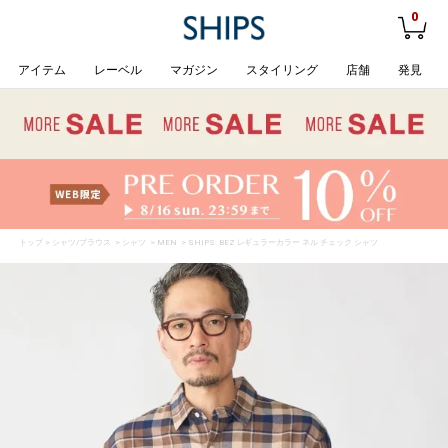
0
アイテム
レーベル
マガジン
スタイリング
店舗
発見
トップ
>
シャツ/ブラウス
>
シャツ
>
MEN
> SHIPS: BEZ レギュラーカラー ネル チェック シャツ