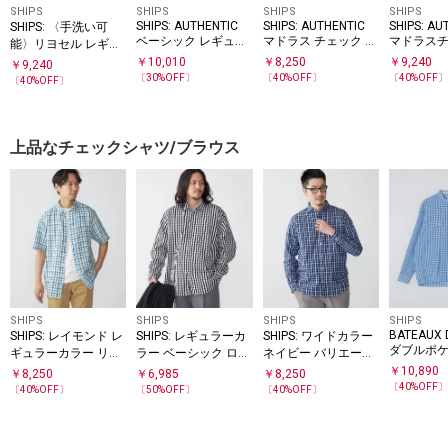
SHIPS
SHIPS
SHIPS
SHIPS
SHIPS: AUTHENTIC
SHIPS: AUTHENTIC
SHIPS: AU
SHIPS: 〈手洗い可
ベーシック レギュラ
マドラス チェック シ
マドラスチ
能〉リヨセル レギュ
ーカラー シャツ
ョートスリーブ シャ
タンダウン
ラーカラー シャツ
￥
10,010
￥
8,250
￥
9,240
￥
9,240
ツ
〔
30
%OFF〕
〔
40
%OFF〕
〔
40
%OFF
〔
40
%OFF〕
上品なチェックシャツ/ブラウス
SHIPS
SHIPS
SHIPS
SHIPS
BATEAUX D
SHIPS: レイモンド レ
SHIPS: レギュラーカ
SHIPS: ワイドカラー
ダブルポケ
ギュラーカラー リネ
ラー ベーシック ロン
ネイビー バリエーシ
ガム ユー
ン チェック ショート
グスリーブ シャツ
ョン チェック シャツ
￥
10,890
￥
8,250
￥
6,985
￥
8,250
シャツ
スリーブ シャツ
〈ストライプ/ギンガ
〔
40
%OFF
〔
40
%OFF〕
〔
50
%OFF〕
〔
40
%OFF〕
ムチェック〉