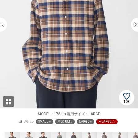
108
MODEL：178cm 着用サイズ：LARGE
SMALL ○
MEDIUM ○
LARGE ○
X-LARGE △
28 ブラウン