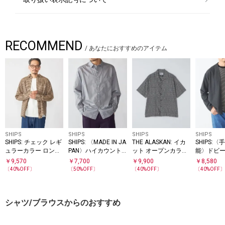
RECOMMEND
/
あなたにおすすめのアイテム
SHIPS
SHIPS
SHIPS
SHIPS
SHIPS: チェック レギ
SHIPS: 〈MADE IN JA
THE ALASKAN: イカ
SHIPS:
ュラーカラー ロング
PAN〉ハイカウント
ット オープンカラー
能〉ドビー
スリーブ シャツ
ワッシャー レギュラ
シャツ
ノーカラー
￥
9,570
￥
7,700
￥
9,900
￥
8,580
ーカラーシャツ
ガン
〔
40
%OFF〕
〔
50
%OFF〕
〔
40
%OFF〕
〔
40
%OFF
シャツ/ブラウスからのおすすめ