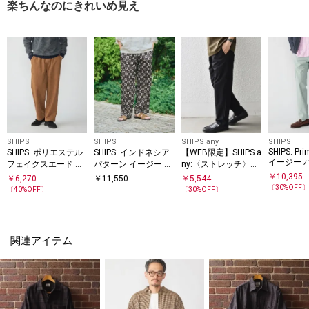
楽ちんなのにきれいめ見え
SHIPS
SHIPS
SHIPS any
SHIPS
SHIPS: Pri
SHIPS: ポリエステル
SHIPS: インドネシア
【WEB限定】SHIPS a
イージー 
フェイクスエード イ
パターン イージー パ
ny:〈ストレッチ〉ド
ージー パンツ
ンツ
ライタッチ サッカー
￥
10,395
￥
6,270
￥
11,550
￥
5,544
リラックス イージー
〔
30
%OFF
〔
40
%OFF〕
〔
30
%OFF〕
パンツ◇
関連アイテム