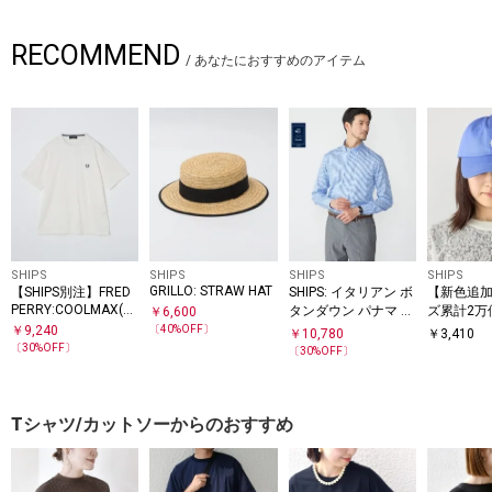
RECOMMEND
/
あなたにおすすめのアイテム
SHIPS
SHIPS
SHIPS
SHIPS
GRILLO: STRAW HAT
【SHIPS別注】FRED
SHIPS: イタリアン ボ
【新色追加!
PERRY:COOLMAX(R)
タンダウン パナマ ギ
ズ累計2万
￥
6,600
鹿の子 ワンポイント
ンガムチェック シャ
【WEB限定
￥
9,240
〔
40
%OFF〕
￥
10,780
￥
3,410
ロゴ Tシャツ 25SS
ツ
ワンポイン
〔
30
%OFF〕
〔
30
%OFF〕
ンブロイダ
バーフィッ
プ
Tシャツ/カットソーからのおすすめ