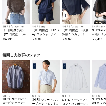
SHIPS for women
SHIPS any
SHIPS for women
SHIPS any
《一部追加予約》
【WEB限定】SHIPS a
【WEB限定】〈接触
SHIPS a
【WEB限定】〈手洗
ny: ワッシャーナイロ
冷感 / UVカット〉シ
可能〉メッ
い可能〉アイレット
ン スピンドル Tシャ
アー オーガンジー コ
ー ハンカ
￥
6,930
￥
9,900
￥
9,460
￥
7,480
クルーネック プルオ
ツ＋イージーショー
ンビ プルオーバー
ドッキング 
ーバー
ツ セットアップ◆
着回し力抜群のシャツ
SHIPS
SHIPS
SHIPS
SHIPS
SHIPS: AUTHENTIC
SHIPS: MA
SHIPS: ショート スリ
SHIPS: イージーアイ
スーピマ オックスフ
AN オルタ
ーブ パナマ ロンドン
ロン ヘリンボーン ホ