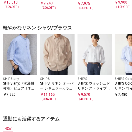
ォード ボタンダウン
トライプ 
ストライプ シャツ
リゾンタルカラー シ
￥
10,010
￥
9,900
￥
9,240
￥
7,975
シャツ
ー シャツ
ャツ
〔
30
%OFF〕
〔
40
%OFF
〔
30
%OFF〕
〔
50
%OFF〕
軽やかなリネン シャツ/ブラウス
SHIPS any
SHIPS
SHIPS
SHIPS Colo
SHIPS any:〈洗濯機
SHIPS: リネン オーバ
SHIPS: ウォッシュド
SHIPS Co
可能〉ピュアリネン
ー レギュラーカラー
リネン ストライプ シ
リネン ワ
バンド スキッパー ハ
シャツ
ャツ
スキッパー
￥
7,920
￥
11,165
￥
9,570
￥
7,480
ーフスリーブ プルオ
◇
〔
30
%OFF〕
〔
40
%OFF〕
ーバー シャツ 26SS
◇
通勤にも活躍するアイテム
NEW