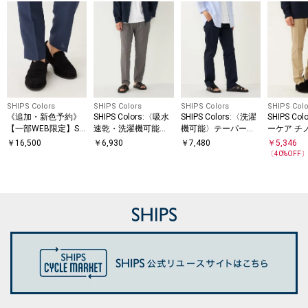
SHIPS Colors
SHIPS Colors
SHIPS Colors
SHIPS Colo
《追加・新色予約》
SHIPS Colors:〈吸水
SHIPS Colors:〈洗濯
SHIPS Col
【一部WEB限定】SHI
速乾・洗濯機可能〉
機可能〉テーパード
ーケア チ
PS Colors:スエード
シアー カノコ イージ
ストレッチ ライト チ
ス◇
￥
16,500
￥
6,930
￥
7,480
￥
5,346
ローファー 2◆
ー パンツ◇
ノパンツ◇
〔
40
%OFF