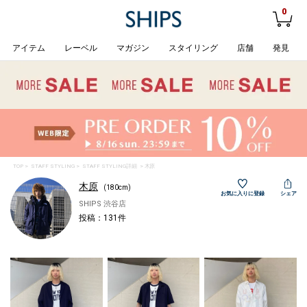
0
アイテム
レーベル
マガジン
スタイリング
店舗
発見
TOP
>
STAFF STYLING
> STAFF STYLING詳細 > 木原
木原
(180cm)
お気に入りに登録
シェア
SHIPS 渋谷店
投稿：131件