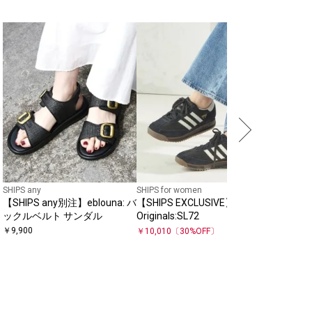
SHIPS for
【SHIPS
SPEEDCA
￥
15,950
SHIPS any
SHIPS for women
【SHIPS any別注】eblouna: バ
【SHIPS EXCLUSIVE】adidas
ックルベルト サンダル
Originals:SL72
￥
9,900
￥
10,010
〔
30
%OFF〕