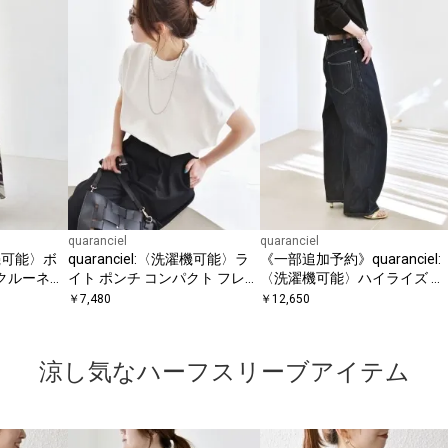
quaranciel
quaranciel
濯機可能〉ボ
quaranciel:〈洗濯機可能〉ラ
《一部追加予約》quaranciel:
 クルーネッ
イト ポンチ コンパクト フレン
〈洗濯機可能〉ハイライズ ル
ース
チスリーブ TEE
ーズ ワイド デニム パンツ
￥
7,480
￥
12,650
涼し気なハーフスリーブアイテム