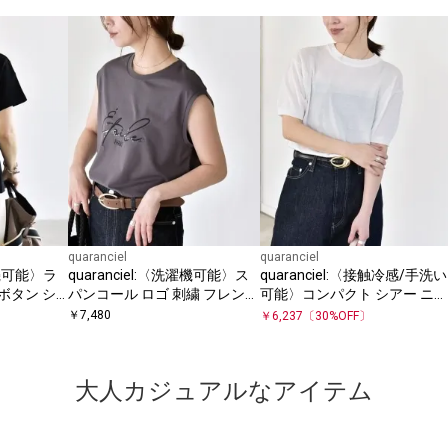
quaranciel
quaranciel
濯機可能〉ラ
quaranciel:〈洗濯機可能〉ス
quaranciel:〈接触冷感/手洗い
ボタン シ
パンコール ロゴ 刺繍 フレンチ
可能〉コンパクト シアー ニッ
E
スリーブ TEE
ト TEE
￥
7,480
￥
6,237
〔
30
%OFF〕
大人カジュアルなアイテム