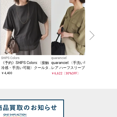
SHIPS 
ンレイ 襟
フスリー
￥
7,480
SHIPS Colors
quaranciel
《予約》SHIPS Colors:〈接触
quaranciel:〈手洗い可能〉フ
冷感・手洗い可能〉クールタ
レア ハーフスリーブ バンドカ
ッチ シアーコンビ ハーフスリ
ラー スキッパー シャツ
￥
4,400
￥
6,622
〔
30
%OFF〕
ーブ トップス◆