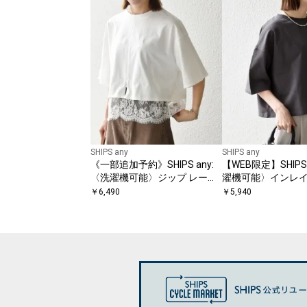
SHIPS any
SHIPS any
《一部追加予約》SHIPS any:
【WEB限定】SHIPS 
〈洗濯機可能〉ジップ レース
濯機可能〉インレイ
ヘム ハーフスリーブ TEE
リーブ ショートTE
￥
6,490
￥
5,940