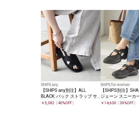
SHIPS any
SHIPS for women
【SHIPS any別注】ALL
【SHIPS別注】SHA
BLACK: バック ストラップ サ
ジェーン スニーカ
ンダル
￥
5,082
〔
40
%OFF〕
￥
14,630
〔
30
%OFF〕