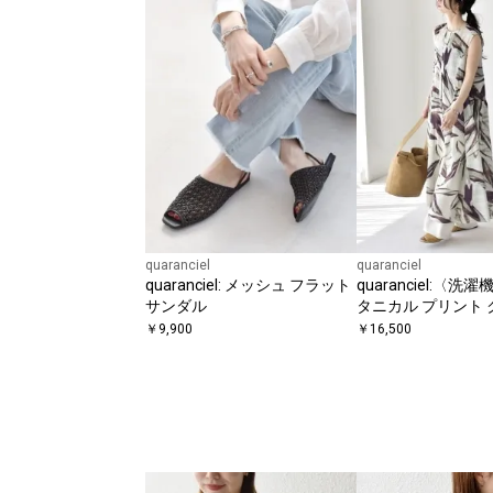
quaranciel
quaranciel
quaranciel: メッシュ フラット
quaranciel:〈洗
サンダル
タニカル プリント
ク ギャザー ワンピ
￥
9,900
￥
16,500