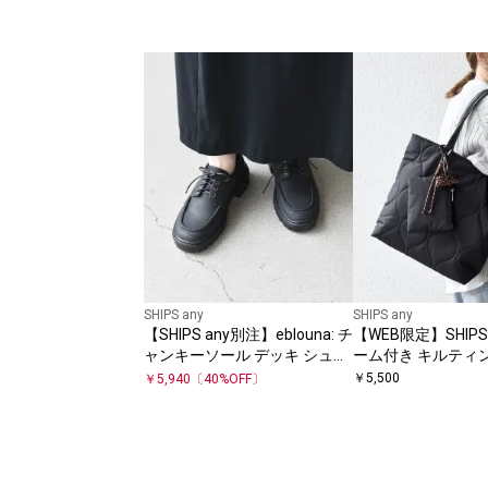
SHIPS any
SHIPS any
【SHIPS any別注】eblouna: チ
【WEB限定】SHIPS 
ャンキーソール デッキ シュー
ーム付き キルティ
ズ
ア A4 トート バッ
￥
5,500
￥
5,940
〔
40
%OFF〕