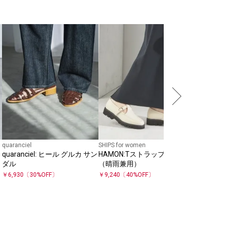
quaranciel
SHIPS for women
SHIPS any
quaranciel: ヒール グルカ サン
HAMON:Tストラップ シューズ
【SHIPS
ダル
（晴雨兼用）
BLACK: バック ストラップ サ
ンダル
￥
6,930
〔
30
%OFF〕
￥
9,240
〔
40
%OFF〕
￥
5,082
〔