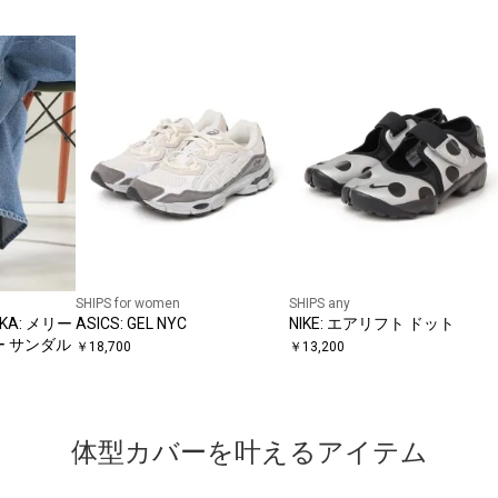
SHIPS for women
SHIPS any
KA: メリー
ASICS: GEL NYC
NIKE: エアリフト ドット
ー サンダル
￥
18,700
￥
13,200
体型カバーを叶えるアイテム