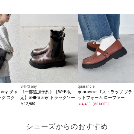
SHIPS any
quaranciel
any: チャ
《一部追加予約》【WEB限
quaranciel: Tストラップ プラ
ング スクエ
定】SHIPS any: トラックソー
ットフォーム ローファー
グ
ル サイドゴア ブーツ 26AW
￥
12,980
￥
4,400
〔
60
%OFF〕
シューズからのおすすめ