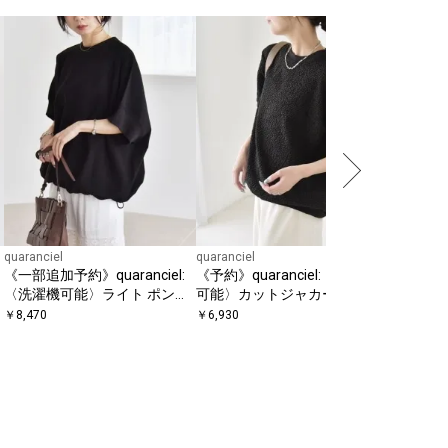
quaranciel
quaranciel
quaranciel
《一部追加予約》quaranciel:
《予約》quaranciel:〈洗濯機
quaran
〈洗濯機可能〉ライト ポンチ
可能〉カットジャカード ルー
イト ポン
ハーフスリーブ ドロスト ルー
ズ フレンチスリーブ プルオー
チスリーブ
￥
8,470
￥
6,930
￥
7,480
ズ TEE
バー