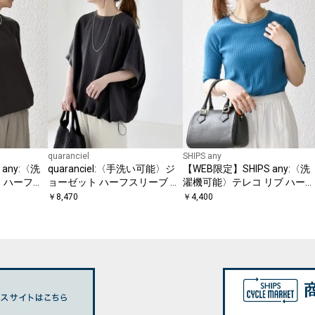
quaranciel
SHIPS any
any:〈洗
quaranciel:〈手洗い可能〉ジ
【WEB限定】SHIPS any:〈洗
 ハーフス
ョーゼット ハーフスリーブ ド
濯機可能〉テレコ リブ ハーフ
E
ロスト ルーズ ブラウス
スリーブ TEE
￥
8,470
￥
4,400