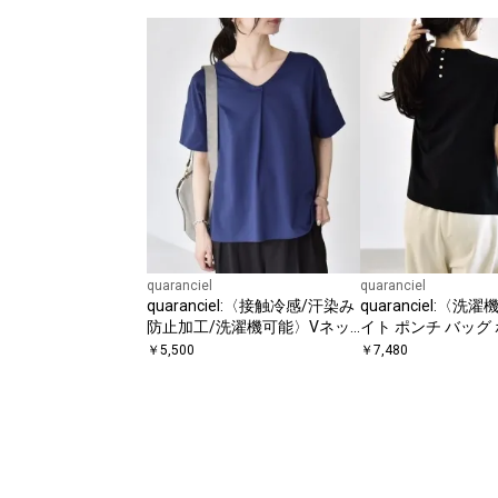
quaranciel
quaranciel
quaranciel:〈接触冷感/汗染み
quaranciel:〈洗
防止加工/洗濯機可能〉Vネッ
イト ポンチ バッグ 
ク タック ハーフスリーブ TEE
ョートスリーブ TE
￥
5,500
￥
7,480