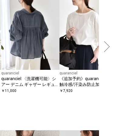
quaranciel
quaran
ット メッ
応）
￥
6,490
quaranciel
quaranciel
quaranciel:〈洗濯機可能〉シ
《追加予約》quaranciel:〈接
アー デニム ギャザー レギュラ
触冷感/汗染み防止加工/洗濯
ー シャツ
機可能〉ドッキング Aライン
￥
11,000
￥
7,920
カットソー
SHIPS any