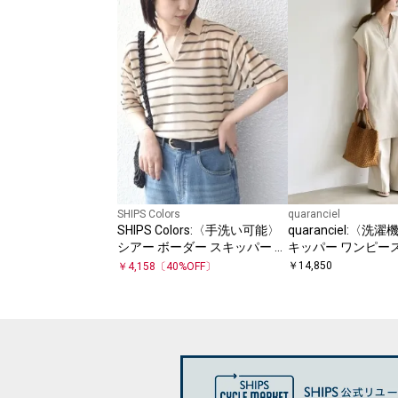
SHIPS Colors
quaranciel
SHIPS Colors:〈手洗い可能〉
quaranciel:〈洗
シアー ボーダー スキッパー ニ
キッパー ワンピー
ット◇
ー ワイドパンツ 
￥
14,850
￥
4,158
〔
40
%OFF〕