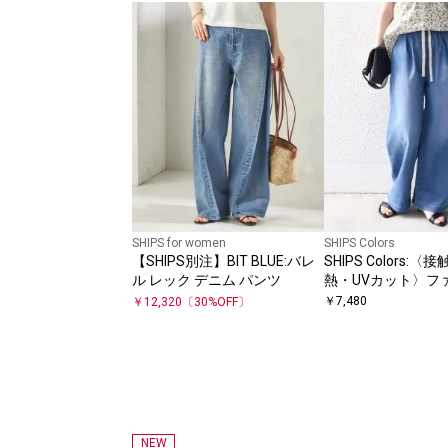
SHIPS for women
SHIPS Colors
【SHIPS別注】BIT BLUE:バレ
SHIPS Colors:
ル レック デニム パンツ
熱・UVカット〉フ
ン デニム イージー
￥
7,480
￥
12,320
〔
30
%OFF〕
NEW