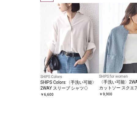
SHIPS for women
SHIPS Colors
〈手洗い可能〉2WAY
SHIPS Colors:〈手洗い可能〉
カットソー スクエ
2WAY スリーブ シャツ◇
ップ
￥
9,900
￥
6,600