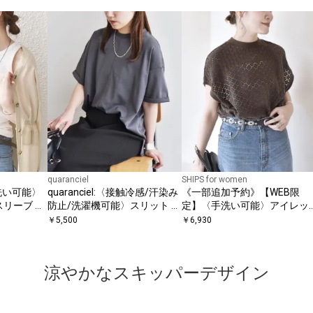
quaranciel
SHIPS for women
〈手洗い可能〉
quaranciel:〈接触冷感/汗染み
《一部追加予約》【WEB限
スリーブ タ
防止/洗濯機可能〉スリット ル
定】〈手洗い可能〉アイレッ
ーズ チュニック TEE
ト クルーネック プルオーバー
￥
5,500
￥
6,930
涼やかなスキッパーデザイン