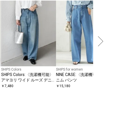
SHIPS Prim
【SHIP
（ネイビ
￥
19,800
SHIPS Colors
SHIPS for women
SHIPS Colors:〈洗濯機可能〉
NINE CASE:〈洗濯機可能〉デ
アマヨリ ワイド ルーズ デニム
ニム パンツ
◇
￥
7,480
￥
15,180