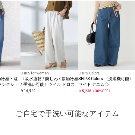
SHIPS for women
SHIPS Colors
〈接触冷感・遮
〈吸水速乾 / 防しわ / 接触冷感
SHIPS Colors:〈洗濯機可能〉
ァンクショ
/ 手洗い可能〉ツイル ドロス
ワイド デニム◇
 パンツ◇
ト パンツ
￥
16,940
￥
5,236
〔
30
%OFF〕
ご自宅で手洗い可能なアイテム