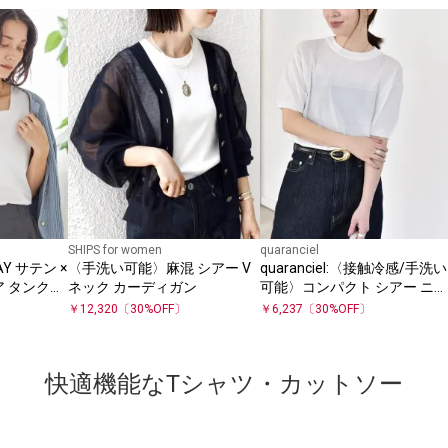
SHIPS for women
quaranciel
 サテン ×
〈手洗い可能〉麻混 シアー V
quaranciel:〈接触冷感/手洗い
ア タンクト
ネック カーディガン
可能〉コンパクト シアー ニッ
ト TEE
￥
12,320
〔
30
%OFF〕
￥
6,237
〔
30
%OFF〕
快適機能なTシャツ・カットソー