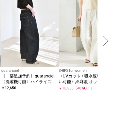
quaranciel
SHIPS for women
SHIPS Colo
《一部追加予約》quaranciel:
〈UVカット / 吸水速乾 / 手洗
SHIPS 
〈洗濯機可能〉ハイライズ ル
い可能〉綿麻混 オックス 2タ
2WAY 
ーズ ワイド デニム パンツ
ック ストレート パンツ
￥
12,650
￥
10,560
〔
40
%OFF〕
￥
6,600