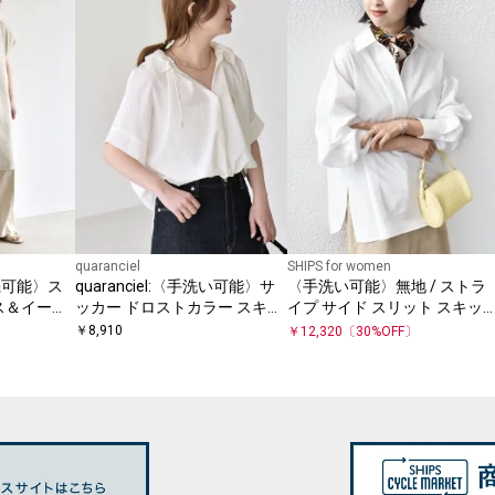
quaranciel
SHIPS for women
濯機可能〉ス
quaranciel:〈手洗い可能〉サ
〈手洗い可能〉無地 / ストラ
ス＆イージ
ッカー ドロストカラー スキッ
イプ サイド スリット スキッ
セットアップ
パー シャツ ブラウス
ー コットン シャツ 2
￥
8,910
￥
12,320
〔
30
%OFF〕