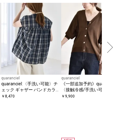
quaranciel
quaranciel
quaranciel
quaranciel:〈手洗い可能〉チ
《一部追加予約》quaranciel:
quaran
ェック ギャザー バンドカラー
〈接触冷感/手洗い可能〉メタ
ッカー 
フレンチ シャツ
ルボタン Vネック シアー ニッ
パー シャ
￥
8,470
￥
9,900
￥
8,910
ト カーディガン