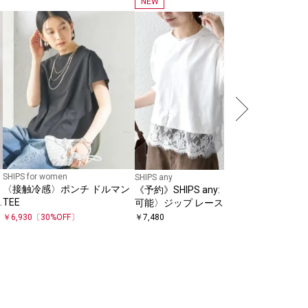
NEW
NEW
SHIPS any
SHIPS 
ッシュ シ
ブ ドッキ
￥
7,480
SHIPS for women
SHIPS any
〈接触冷感〉ポンチ ドルマン
《予約》SHIPS any:〈洗濯機
TEE
可能〉ジップ レース ヘム ロン
グスリーブ TEE
￥
6,930
〔
30
%OFF〕
￥
7,480