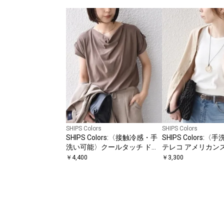
SHIPS Colors
SHIPS Colors
SHIPS Colors:〈接触冷感・手
SHIPS Colors:
洗い可能〉クールタッチ ドレ
テレコ アメリカン
ープ TEE◇
ンクトップ◇
￥
4,400
￥
3,300