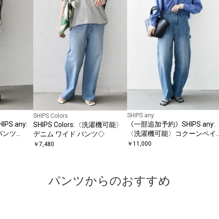
SHIPS any
SHIPS Colors
S any:
《一部追加予約》SHIPS any:
SHIPS Colors:〈洗濯機可能〉
パンツ
〈洗濯機可能〉コクーンペイ
デニム ワイド パンツ◇
M］
ンター デニムパンツ［SHIPS
￥
11,000
￥
7,480
any DENIM］
パンツからのおすすめ