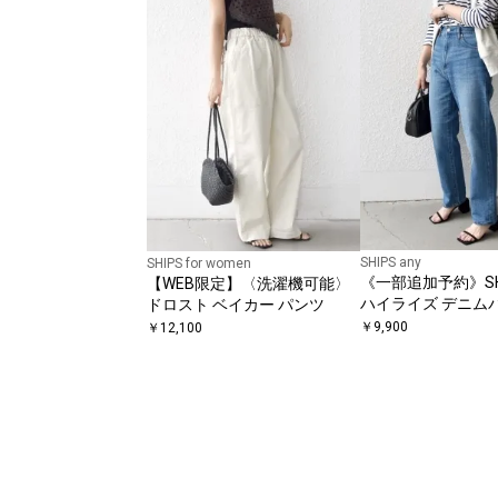
SHIPS any
SHIPS for women
《一部追加予約》SHIP
【WEB限定】〈洗濯機可能〉
ハイライズ デニム
ドロスト ベイカー パンツ
［SHIPS any DENI
￥
9,900
￥
12,100