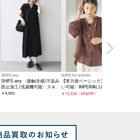
SHIPS for
〈手洗い
ピンタッ
ス
￥
13,860
SHIPS any
SHIPS for women
SHIPS any:〈接触冷感/汗染み
【実力派ベーシック】〈手洗
パ
防止加工/洗濯機可能〉スキッ
い可能〉IMPERIAL LINEN 混 バ
パー Aライン ワンピース
ンドカラー スキッパー シャツ
￥
9,900
￥
12,320
〔
30
%OFF〕