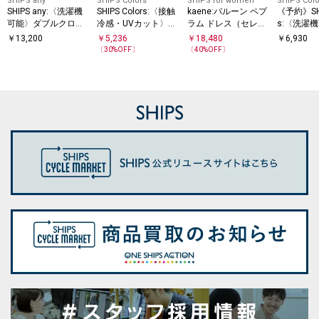
SHIPS any
SHIPS Colors
SHIPS for women
SHIPS Colo
SHIPS any:〈洗濯機
SHIPS Colors:〈接触
kaene:バルーン ペプ
《予約》SHI
可能〉ダブルクロス
冷感・UVカット〉リ
ラム ドレス（セレモ
s:〈洗濯機
Vネック ペプラム ワ
ンク ファンクション
ニー対応可）
分袖 ペプ
￥
13,200
￥
5,236
￥
18,480
￥
6,930
ンピース［NAVY BLU
ペプラム オールイン
ス（セッ
〔
30
%OFF〕
〔
40
%OFF〕
E］
ワン◇
応可能）