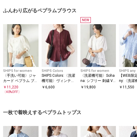
ふんわり広がるペプラムブラウス
NEW
SHIPS for women
SHIPS Colors
SHIPS for women
SHIPS any
〈手洗い可能〉ジャ
SHIPS Colors:〈洗濯
〈洗濯機可能〉Soha
【WEB限定】
カード ペプラム ブラ
機可能〉ヴィンテー
na: シフリー 刺繍 V
ny:〈洗
ウス
ジ サテン ペプラム
ネック ペプラム ブラ
アー シャ
￥
11,220
￥
6,600
￥
19,800
￥
11,550
シャツ◇
ウス
チフリル 
〔
40
%OFF〕
ラウス
一枚で着映えするペプラムトップス