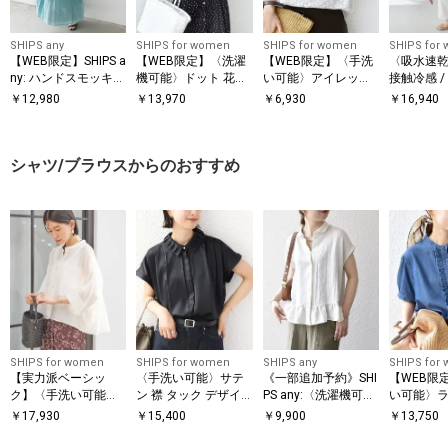
SHIPS any
SHIPS for women
SHIPS for women
SHIPS for
【WEB限定】SHIPS a
【WEB限定】〈洗濯
【WEB限定】〈手洗
〈吸水速乾 
ny: ハンドスモッキン
機可能〉ドット 花柄
い可能〉アイレット
接触冷感 /
グ コットン フレア
サイド プリーツ フレ
クルーネック プルオ
能〉ツイル
￥
12,980
￥
13,970
￥
6,930
￥
16,940
ノースリーブ ワンピ
ンチスリーブ ワンピ
ーバー
パンツ
ース
ース
シャツ/ブラウスからのおすすめ
SHIPS for women
SHIPS for women
SHIPS any
SHIPS for
【実力派ベーシッ
〈手洗い可能〉サテ
《一部追加予約》SHI
【WEB限
ク】〈手洗い可能〉
ン 襟 タック デザイ
PS any:〈洗濯機可
い可能〉ラ
シルク混 シアー 羽織
ン ブラウス
能〉カラミ フレンチ
ス フリル 
￥
17,930
￥
15,400
￥
9,900
￥
13,750
シャツ
スリーブ ペプラム シ
袖 シャツ
ャツ ブラウス