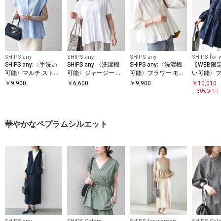
SHIPS any
SHIPS any
SHIPS any
SHIPS for
SHIPS any:〈手洗い
SHIPS any:〈洗濯機
SHIPS any:〈洗濯機
【WEB限
可能〉マルチ ストラ
可能〉ジャージー ダ
可能〉フラワー モチ
い可能〉フ
イプ ペプラム シャツ
ブルヘム ペプラム TE
ーフ ペプラム ギャザ
ペプラム 
￥
9,900
￥
6,600
￥
9,900
￥
10,010
E
ブラウス
ー シャツ ブラウス
〔
30
%OFF
華やかなペプラムシルエット