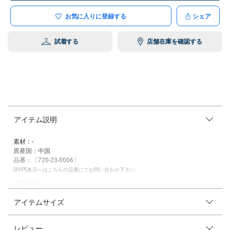
お気に入りに登録する
シェア
試着する
店舗在庫を確認する
アイテム説明
素材：-
原産国：中国
品番：〔720-23-0006〕
SHIPS各店へはこちらの品番にてお問い合わせ下さい。
【23AW】
アイテムサイズ
【Traditional Weatherwear】から人気シリーズのドット柄が再登場！
バンブーハンドルシリーズが軽量化された「UMBRELLA BAMBOO LIT
レビュー
E」。