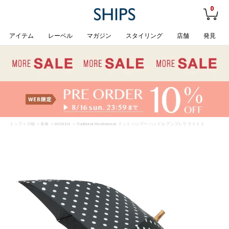
0
アイテム
レーベル
マガジン
スタイリング
店舗
発見
トップ
>
小物
>
長傘
>
WOMEN
> Traditional Weatherwear: ドット バンブー ハンドル アンブレラ ライト 2