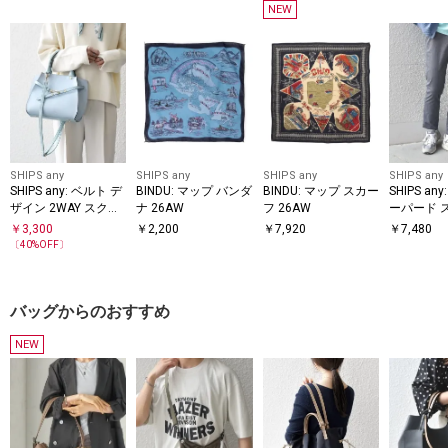
NEW
SHIPS any
SHIPS any
SHIPS any
SHIPS any
SHIPS any: ベルト デ
BINDU: マップ バンダ
BINDU: マップ スカー
SHIPS an
ザイン 2WAY スクエ
ナ 26AW
フ 26AW
ーパード 
ア バッグ
チノ パン
￥
3,300
￥
2,200
￥
7,920
￥
7,480
〔
40
%OFF〕
バッグからのおすすめ
NEW