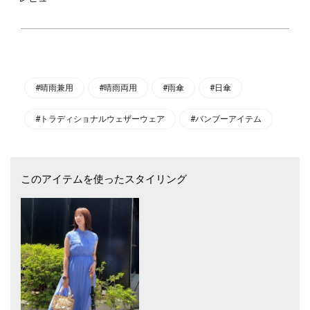
シックな印象のドット柄がコーディネートのポイントになるアイテムで
す。
バンブーの持ち手にはブランドロゴをあしらったゴールドのプレートが付
いており、高級感のあるデザイン◎
雨傘としてはもちろん、UVカット加工が施されているので日傘としても
ご使用いただけます。
#晴雨兼用
#晴雨両用
#雨傘
#日傘
【Traditional Weatherwear】（トラディショナルウェザーウェア）
#トラディショナルウェザーウェア
#バンブーアイテム
1974年にゴム引きコートからスタートした英国マッキントッシュ社のブ
ランド。
現在はアウターウェアを中心に、英国の伝統と今の気分を感じさせるデイ
リーウェアコレクションを展開。
このアイテムを使ったスタイリング
※サイト上のカラー表記と商品タグのカラー名が異なる場合がございま
す。ご了承くださいませ。
※製品には尖った部分があります。常に周囲の安全を確認してご使用くだ
さい。
※傘を開く際は生地を十分にほぐしてからゆっくりと開けてください。
※ステッキがわりに使用しないでください。
※手元、または骨の先端等が壊れたまま使用しないでください。
※傘骨の一部にグラスファイバー（ガラス繊維）を使用しています。傘骨