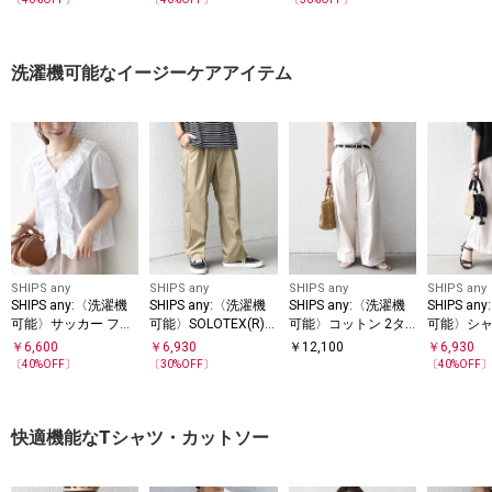
モックネッ
ツ(セットアップ対応)
ースリーブ フレア ブ
◇
ツ◇
◇
ラウス
洗濯機可能なイージーケアアイテム
SHIPS any
SHIPS any
SHIPS any
SHIPS any
SHIPS any:〈洗濯機
SHIPS any:〈洗濯機
SHIPS any:〈洗濯機
SHIPS a
可能〉サッカー フリ
可能〉SOLOTEX(R)
可能〉コットン 2タ
可能〉シ
ル Vネック ショート
タイプライター 2タ
ック コクーン ワイド
タック ガ
￥
6,600
￥
6,930
￥
12,100
￥
6,930
スリーブ ブラウス
ック イージー パンツ
パンツ
ツ
〔
40
%OFF〕
〔
30
%OFF〕
〔
40
%OFF
◇
快適機能なTシャツ・カットソー