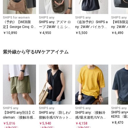
SHIPS for women
SHIPS any
SHIPS any
SHIPS any
《予約》【WEB限
SHIPS any: アズマ ロ
《追加予約》SHIPS a
【WEB限定】
定】George Cinq: ON
ープ 2WAY ミニ ショ
ny: 2WAY バイカラー
ny: 2WA
E HANDLE BAG
ルダーバッグ◇
A4 ドロスト トート
トートバ
￥
10,890
￥
4,950
￥
5,500
￥
6,490
バッグ
紫外線から守るUVケアアイテム
SHIPS any
SHIPS any
SHIPS any
SHIPS any
SHIPS an
【SHIPS any別注】C
SHIPS any:〈防しわ/
SHIPS any:〈接触冷
KERS:〈
oleman:〈接触冷感/
接触冷感/UVカット/
感/吸水速乾/UVカッ
カット/消
UVカット〉ZERO-TE
洗濯機可能〉ファン
ト/遮熱〉Raylock フ
￥
8,470
￥
5,016
￥
5,940
￥
4,158
ON-TECH(R
X(R) イージー ショー
クション Vネック ノ
ットボール Tシャツ
〔
40
%OFF〕
〔
40
%OFF〕
〔
30
%OFF〕