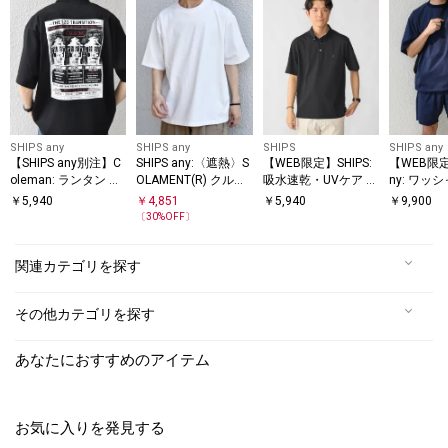
SHIPS any
SHIPS any
SHIPS
SHIPS any
【SHIPS any別注】C
SHIPS any:〈遮熱〉S
【WEB限定】SHIPS:
【WEB限定】
oleman: ランタン プ
OLAMENT(R) クルー
吸水速乾・UVケア Dr
ny: ワッ
リント ロゴ 刺繍 Tシ
ネック リラックス T
ymix（R）ワンポイ
ン スピン
￥
5,940
￥
4,851
￥
5,940
￥
9,900
ャツ◇
シャツ◇
ントロゴ ボタンダウ
ツ＋イー
〔
30
%OFF〕
ン ポロシャツ
ツ セット
関連カテゴリを探す
その他カテゴリを探す
あなたにおすすめのアイテム
お気に入りを発見する