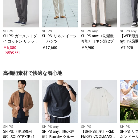
SHIPS
SHIPS
SHIPS any
SHIPS any
SHIPS: ガーメントダ
SHIPS: リネン イージ
SHIPS any:〈洗濯機
【WEB限定】
イ コットン リラック
ー パンツ
可能〉リネン混 2プ
ny:〈洗濯
ス イージーパンツ
リーツ リラックス ワ
カット〉ス
￥
6,380
￥
17,600
￥
9,900
￥
7,920
イド テーパード パン
トレッチ 
〔
60
%OFF〕
ツ◆
イージー 
高機能素材で快適な着心地
SHIPS
SHIPS any
SHIPS
SHIPS
SHIPS:〈洗濯機可
SHIPS any:〈吸水速
【SHIPS別注】FRED
SHIPS: 
PERRY:COOLMAX(R)
能〉SOLOTEX(R) 12
乾〉Rapidry クルーネ
ネン イー