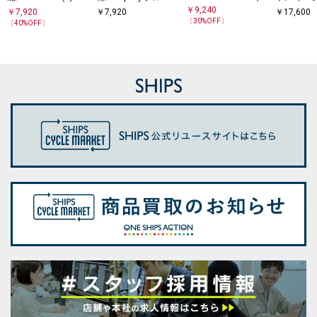
鹿の子 ワンポイント
ゲージ ピケ Vネック
ック スピンドル ポケ
￥
9,240
￥
7,920
￥
7,920
￥
17,600
ロゴ Tシャツ 25SS
カーディガン
ット Tシャツ◇
〔
30
%OFF〕
〔
40
%OFF〕