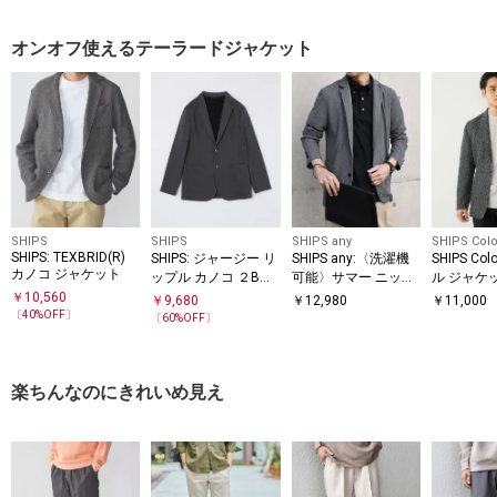
オンオフ使えるテーラードジャケット
SHIPS
SHIPS
SHIPS any
SHIPS Colo
SHIPS: TEXBRID(R)
SHIPS: ジャージー リ
SHIPS any:〈洗濯機
SHIPS Co
カノコ ジャケット
ップル カノコ ２Bジ
可能〉サマー ニット
ル ジャケ
ャケット
ジャケット 26SS◇
￥
10,560
￥
9,680
￥
12,980
￥
11,000
〔
40
%OFF〕
〔
60
%OFF〕
楽ちんなのにきれいめ見え