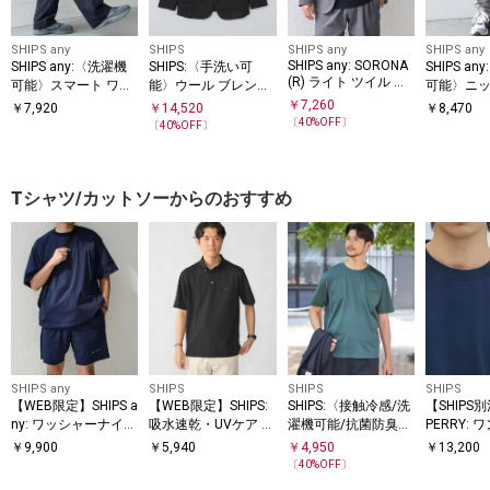
SHIPS any
SHIPS
SHIPS any
SHIPS any
SHIPS any: SORONA
SHIPS any:〈洗濯機
SHIPS:〈手洗い可
SHIPS a
(R) ライト ツイル ス
可能〉スマート ワイ
能〉ウール ブレンド
可能〉ニッ
トレッチ リラックス
ド イージー カーゴ
カラミ ジャケット
ス 裏起毛 
￥
7,260
￥
7,920
￥
14,520
￥
8,470
ジャケット(セットア
パンツ◆
ョガー パン
〔
40
%OFF〕
〔
40
%OFF〕
ップ対応)◇
◇
Tシャツ/カットソーからのおすすめ
SHIPS any
SHIPS
SHIPS
SHIPS
【WEB限定】SHIPS a
【WEB限定】SHIPS:
SHIPS:〈接触冷感/洗
【SHIPS
ny: ワッシャーナイロ
吸水速乾・UVケア Dr
濯機可能/抗菌防臭〉
PERRY:
ン スピンドル Tシャ
ymix（R）ワンポイ
COOL TOUCH サマー
ロゴ ピケ 
￥
9,900
￥
5,940
￥
4,950
￥
13,200
SS
ツ＋イージーショー
ントロゴ ボタンダウ
Tシャツ
〔
40
%OFF〕
ツ セットアップ◆
ン ポロシャツ