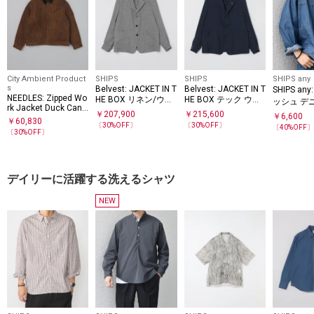
City Ambient Product
SHIPS
SHIPS
SHIPS any
s
Belvest: JACKET IN T
Belvest: JACKET IN T
SHIPS an
NEEDLES: Zipped Wo
HE BOX リネン/ウー
HE BOX テック ウー
ッシュ デ
rk Jacket Duck Canv
ル ヘリンボーン ジャ
ル ソリッド ジャケッ
クス ジャ
￥
207,900
￥
215,600
￥
6,600
as Kakishibu Paint
￥
60,830
ケット
ト
トアップ対
〔
30
%OFF〕
〔
30
%OFF〕
〔
40
%OFF
〔
30
%OFF〕
デイリーに活躍する洗えるシャツ
NEW