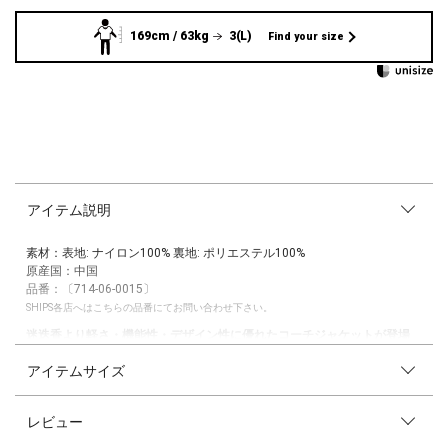
169cm / 63kg
3(L)
Find your size
アイテム説明
素材：表地: ナイロン100% 裏地: ポリエステル100%
原産国：中国
品番：〔714-06-0015〕
SHIPS各店へはこちらの品番にてお問い合わせ下さい。
迷迭香より軽さ・機能性・デザイン性に優れたコーチジャケットが登場
アイテムサイズ
【素材特性】
表地は極薄の防風性を高める加工がされたリップストップナイロンを使
用。
レビュー
雨や風をしっかりと防ぎながら、軽やかな着心地を実現しています。
裏地には高機能素材Octa(R) CPCP(R)を全面に使用。