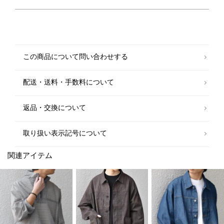
優れた保温性と通気性を両立し、気温の変化にも対応します◎
汗をかいても蒸れにくく、快適な着心地をキープしてくれるのがうれしい
ポイント。
ご家庭で洗濯機でのメンテナンスが可能です。
【デザイン】
この商品について問い合わせする
シンプルながらも細部までこだわりが感じられる、洗練された印象のコー
チジャケット。
背面には、迷迭香の定番パンツにも採用されているダブルポケット仕様を
配送・送料・手数料について
搭載。
収納力とデザイン性を兼ね備え、街でもフィールドでも活躍する万能アウ
ターに仕上がっています。
返品・交換について
裾にはスピンドルを備えているため、気分やスタイルによって形を変えて
着用が可能◎
春秋のアウターとしてはもちろん、アウトドアシーンでも頼れる一着で
取り扱い表示記号について
す！
関連アイテム
メーカー品番：MJK-4C
【迷迭香 / マンネンロウ】
20SSよりスタートした日本のブランド。
迷迭香(マンネンロウ)とはローズマリーの和名を指しており、デザイナー
が都会から山中心の暮らしに
シフトした際に手入れした植物が山へ戻っていくとき、強いながらにも心
地よい香りをいつまでもどこからか