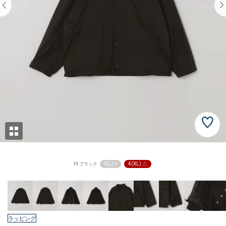
3(L) ×
4(XL) △
19 ブラック
ラッピング