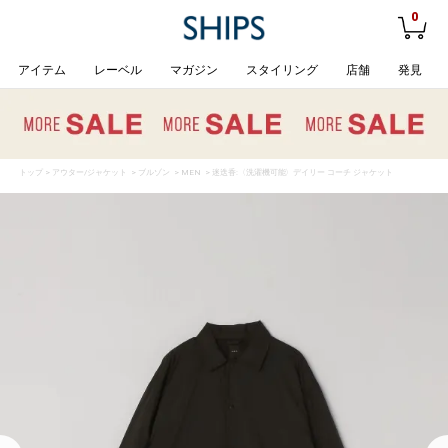
0
アイテム
レーベル
マガジン
スタイリング
店舗
発見
トップ
>
アウター/ジャケット
>
ブルゾン
>
MEN
> 迷迭香:〈洗濯機可能〉デイリー コーチ ジャケット