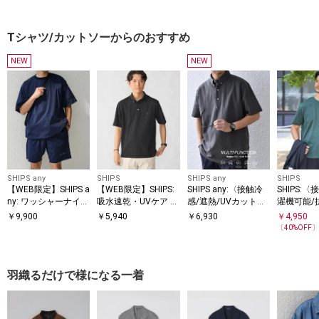
Tシャツ/カットソーからのおすすめ
NEW
NEW
SHIPS any
SHIPS
SHIPS any
SHIPS
【WEB限定】SHIPS a
【WEB限定】SHIPS:
SHIPS any:〈接触冷
SHIPS:
ny: ワッシャーナイロ
吸水速乾・UVケア Dr
感/遮熱/UVカット機
濯機可能/
ン スピンドル Tシャ
ymix（R）ワンポイ
能等〉サマーファン
COOL TO
￥
9,900
￥
5,940
￥
6,930
￥
4,950
ツ＋イージーショー
ントロゴ ボタンダウ
クション 鹿の子 ボタ
Tシャツ
〔
40
%OFF
ツ セットアップ◆
ン ポロシャツ
ンダウンポロシャツ
◇
羽織るだけで様になる一着