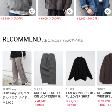
漂わせていたことからブランド名を決めたそう。
着る人がヘビーローテーションして着ていくことにより丁度いい感じに完
成されることを考えデザインされています。
￥5,940〔40%OFF〕
￥6,600〔40%OFF〕
￥6,600〔40%OFF〕
【注意事項】
※末永く愛用頂く為に、アテンションタグ・洗濯ネームを必ずご確認の
上、着用又はお取り扱いください。
RECOMMEND
※撮影環境による光の当たり具合やパソコン・スマートフォンなどの閲覧
/
あなたにおすすめのアイテム
環境によって、実際の色味と異なって見える場合があります。
商品の色味は商品単体で撮影した画像をご参照ください。
SHIPS any
SHIPS
SHIPS
SHIPS
COLIN MEREDITH: C
TAKE&SONS: 180 RIB
DE BONNE
SHIPS any: ポリエス
OIN LOOP DENIM GRI
PULLOVER SHIRT
WRITERS 
テルベロア サイド ラ
D
￥
41,580
￥
27,720
￥
73,920
イン フリーサイズ イ
￥
9,900
〔
30
%OFF〕
〔
30
%OFF〕
〔
40
%OFF
ージー パンツ◆