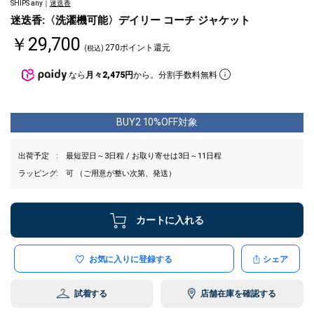
SHIPS any｜
迷迭香
迷迭香:〈洗濯機可能〉デイリー コーチ ジャケット
￥29,700
270ポイント還元
(税込)
なら
月々2,475円
から。分割手数料無料
BUY2 10%OFF対象
出荷予定
最短翌日～3日程 / お取り寄せは3日～11日程
ラッピング
可 （ご用意が整い次第、発送）
カートに入れる
お気に入りに登録する
シェア
試着する
店舗在庫を確認する