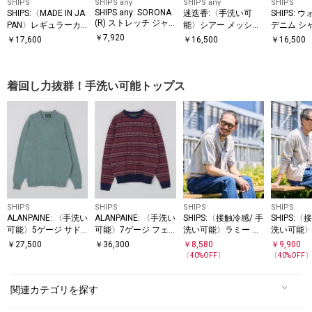
SHIPS
SHIPS any
SHIPS any
SHIPS
SHIPS any: SORONA
SHIPS:〈MADE IN JA
迷迭香:〈手洗い可
SHIPS:
(R) ストレッチ ジャ
PAN〉レギュラーカ
能〉シアー メッシュ
デニム シ
ージー バンドスキッ
ラー チェック シャツ
プリント ハーフスリ
￥
7,920
￥
17,600
￥
16,500
￥
16,500
パー プルオーバー シ
ーブ シャツ 26SS
ャツ◆
着回し力抜群！手洗い可能トップス
SHIPS
SHIPS
SHIPS
SHIPS
ALANPAINE: 〈手洗い
ALANPAINE: 〈手洗い
SHIPS:〈接触冷感/ 手
SHIPS:〈
可能〉5ゲージ サド
可能〉7ゲージ フェ
洗い可能〉ラミー ニ
洗い可能〉
ル クルーネック ニッ
アアイル クルーネッ
ット Tシャツ
ネック カ
￥
27,500
￥
36,300
￥
8,580
￥
9,900
ト
ク ニット
〔
40
%OFF〕
〔
40
%OFF
関連カテゴリを探す