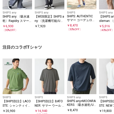
SHIPS any
SHIPS any
SHIPS
SHIPS any
SHIPS: AUTHENTIC
SHIPS any:〈吸水速
【WEB限定】SHIPS a
【SHIPS 
サマー コーデュロイ
乾〉Rapidry スマート
ny:〈洗濯機可能/UV
oleman
イージーショーツ
ワイド イージー カー
カット〉スーパー ス
UVカット〉
￥
8,470
￥
6,930
￥
7,920
￥
5,016
ゴ パンツ(セットアッ
トレッチ テーパード
X(R) イ
〔
30
%OFF〕
〔
30
%OFF〕
〔
40
%OFF
プ対応)◇
イージー パンツ◇
ツ(セット
◇
注目のコラボTシャツ
SHIPS
SHIPS
SHIPS any
SHIPS
SHIPS any×MOONRA
【SHIPS別注】LACO
【SHIPS別注】BATO
【SHIPS
KERS:〈吸水速乾/UV
STE: シャンティイー
NER: サマー ウール T
STE: NEW
カット/消臭等〉MO
トリム ポロシャツ
シャツ
ップテイル
￥
8,470
￥
20,900
￥
16,940
￥
19,800
ON-TECH(R) nature