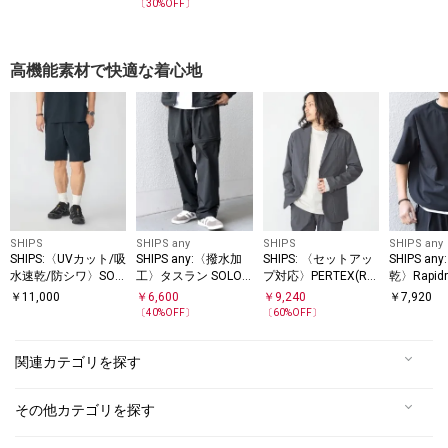
ツ
〔
30
%OFF〕
モックネック Tシャ
ツ◇
高機能素材で快適な着心地
SHIPS
SHIPS any
SHIPS
SHIPS any
SHIPS:〈UVカット/吸
SHIPS any:〈撥水加
SHIPS: 〈セットアッ
SHIPS a
水速乾/防シワ〉SOL
工〉タスラン SOLOT
プ対応〉PERTEX(R)
乾〉Rapid
OTEX(R) エアドライ
EX(R) 2WAY トラッ
2B ジャケット
ック スピ
￥
11,000
￥
6,600
￥
9,240
￥
7,920
ショーツ
ク パンツ(セットアッ
ット Tシ
〔
40
%OFF〕
〔
60
%OFF〕
プ対応)◇
関連カテゴリを探す
その他カテゴリを探す