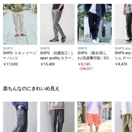
SHIPS
SHIPS
SHIPS
SHIPS any
SHIPS: リネン イージ
SHIPS:〈抗菌加工〉j
SHIPS:〈撥水/防し
SHIPS an
ー パンツ
apan quality カラー
わ/洗濯機可能〉DOT
リム テー
テーパード スリム チ
AIR(R)スラックス(セ
パンツ 26
￥
17,600
￥
15,400
￥
8,745
￥
8,470
ノパンツ
ットアップ対応)
〔
50
%OFF〕
楽ちんなのにきれいめ見え