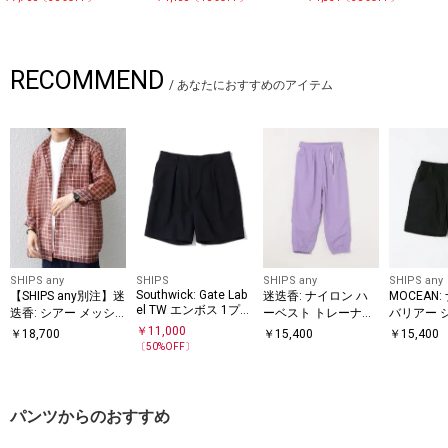
RECOMMEND
/
あなたにおすすめのアイテム
SHIPS any
SHIPS
SHIPS any
SHIPS any
Southwick: Gate Lab
【SHIPS any別注】迷
迷迭香: ナイロン ハ
MOCEAN
el TW エンボス 1プリ
迭香: シアー メッシ
ーベスト トレーナー
バリアー 
ーツ ショーツ
ュ プリント シャツ
パンツ
￥
11,000
￥
18,700
￥
15,400
￥
15,400
〔
50
%OFF〕
パンツからのおすすめ