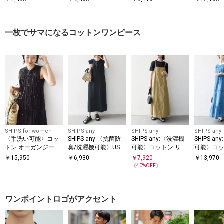
ドッキング TEE
ンビ プルオーバー
HIPS: マイクロ SHIPS
ロゴ ポケット Tシャ
ツ
一枚でサマになるコットンワンピース
SHIPS for women
SHIPS any
SHIPS any
SHIPS any
〈手洗い可能〉コッ
SHIPS any:〈抗菌防
SHIPS any:〈洗濯機
SHIPS a
トン オーガンジー 刺
臭/洗濯機可能〉USA
可能〉コットン リネ
可能〉コッ
繍 ウエスト ドロスト
コットン ヘンリーネ
ン テントライン キャ
クス レー
￥
15,950
￥
6,930
￥
7,920
￥
13,970
ワンピース
ック Aライン ワンピ
ミ ワンピース
ギャザー 
〔
40
%OFF〕
ース
ワンポイントロゴがアクセント