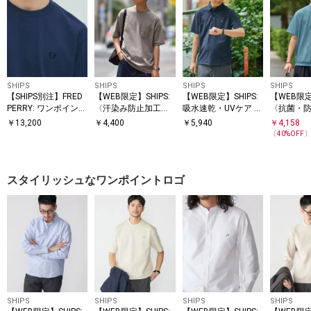
SHIPS
SHIPS
SHIPS
SHIPS
【SHIPS別注】FRED
【WEB限定】SHIPS:
【WEB限定】SHIPS:
【WEB限定
PERRY: ワンポイント
〈汗染み防止加工〉
吸水速乾・UVケア Dr
〈抗菌・
ロゴ ピケ Tシャツ 26
ワンポイントロゴ ビ
ymix（R）ワンポイ
ポイントロ
￥
13,200
￥
4,400
￥
5,940
￥
4,158
SS
ッグシルエットヘビ
ントロゴ レギュラー
アイ 半袖
〔
40
%OFF
ーウェイトTシャツ
カラー ポロシャツ
スタイリッシュなワンポイントロゴ
SHIPS
SHIPS
SHIPS
SHIPS