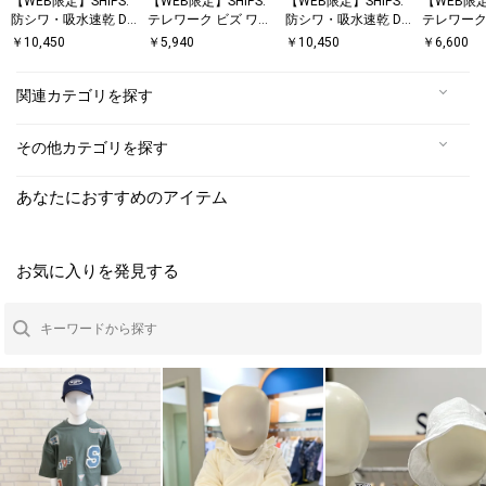
【WEB限定】SHIPS:
【WEB限定】SHIPS:
【WEB限定】SHIPS:
【WEB限定
防シワ・吸水速乾 Dr
テレワーク ビズ ワン
防シワ・吸水速乾 Dr
テレワーク
ymix(R) ワンポイン
ポイントロゴ ポンチ
ymix(R) ワンポイン
ポイントロ
￥
10,450
￥
5,940
￥
10,450
￥
6,600
トロゴボタンダウン
Tシャツ
トロゴバンドカラー
ージ ダブ
シャツ
シャツ
ウェット
関連カテゴリを探す
その他カテゴリを探す
あなたにおすすめのアイテム
お気に入りを発見する