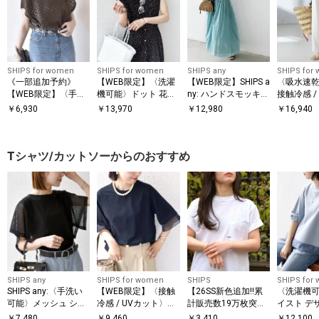
SHIPS for women
SHIPS for women
SHIPS any
SHIPS for
《一部追加予約》
【WEB限定】〈洗濯
【WEB限定】SHIPS a
〈吸水速乾 
【WEB限定】〈手洗
機可能〉ドット 花柄
ny: ハンドスモッキン
接触冷感 /
い可能〉アイレット
サイド プリーツ フレ
グ コットン フレア
能〉ツイル
￥
6,930
￥
13,970
￥
12,980
￥
16,940
クルーネック プルオ
ンチスリーブ ワンピ
ノースリーブ ワンピ
パンツ
ーバー
ース
ース
Tシャツ/カットソーからのおすすめ
SHIPS any
SHIPS for women
SHIPS
SHIPS for
SHIPS any:〈手洗い
【WEB限定】〈接触
【26SS新色追加!!累
〈洗濯機可
可能〉メッシュ シア
冷感 / UVカット〉シ
計販売数19万枚突
イスト デ
ー ハンカチ スリーブ
アー オーガンジー コ
破!!】【WEB限定】S
ー ドッキン
￥
7,480
￥
9,460
￥
3,410
￥
12,100