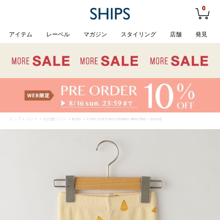
0
アイテム
レーベル
マガジン
スタイリング
店舗
発見
トップ
>
パンツ
>
その他パンツ
>
KIDS
> TINY COTTONS:PEARS PANT(80～90cm)