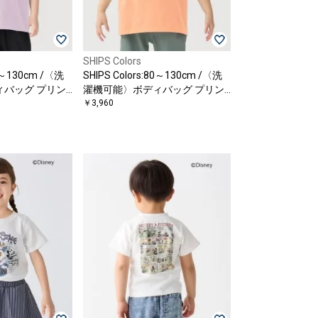
SHIPS Colors
80～130cm /〈洗
SHIPS Colors:80～130cm /〈洗
ィバッグ プリン
濯機可能〉ボディバッグ プリン
ト Tシャツ
￥3,960