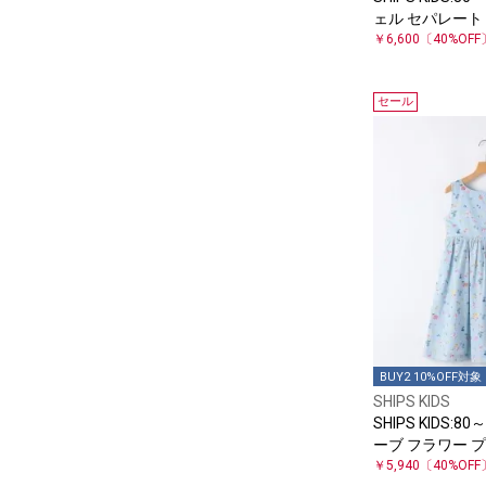
ェル セパレート
￥6,600
〔40%OFF
セール
BUY2 10%OFF対象
SHIPS KIDS
SHIPS KIDS:8
ーブ フラワー 
ス
￥5,940
〔40%OFF