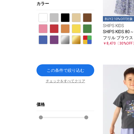
カラー
ホワイト
グレー
ブラック
ベージュ
ブラウン
BUY2 10%OFF対象
SHIPS KIDS
ピンク
レッド
オレンジ
イエロー
グリーン
SHIPS KIDS:8
フリル ブラウス
ブルー
パープル
シルバー
ゴールド
その他
￥8,470
〔30%OFF
この条件で絞り込む
チェックをすべてクリア
価格