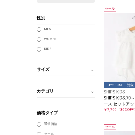
セール
性別
MEN
WOMEN
KIDS
サイズ
BUY2 10%OFF対象
カテゴリ
SHIPS KIDS
SHIPS KIDS:7
ース セットアッ
￥7,700
〔30%OFF
価格タイプ
通常価格
セール
セール