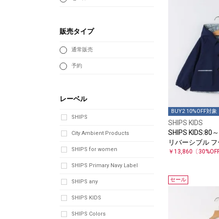
販売タイプ
通常販売
予約
レーベル
BUY2 10%OFF対象
SHIPS
SHIPS KIDS
SHIPS KIDS:8
City Ambient Products
リバーシブル フ
SHIPS for women
￥13,860
〔30%OF
SHIPS Primary Navy Label
セール
SHIPS any
SHIPS KIDS
SHIPS Colors