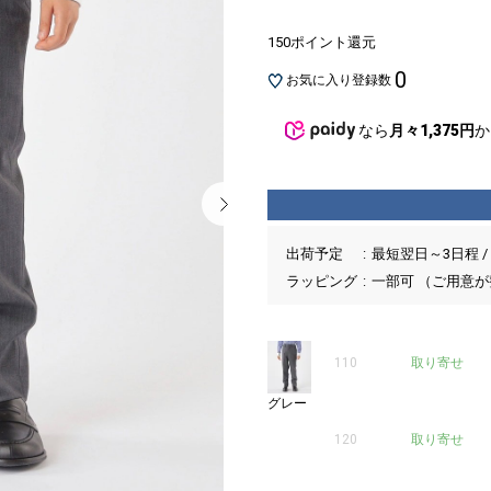
150ポイント還元
0
お気に入り登録数
なら
月々1,375円
か
出荷予定
最短翌日～3日程 /
ラッピング
一部可 （ご用意
110
取り寄せ
グレー
120
取り寄せ