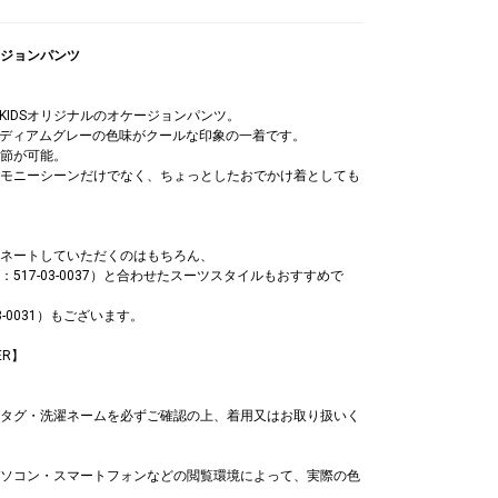
ジョンパンツ
クタイ
ネクタイ
ネクタイ
 KIDSオリジナルのオケージョンパンツ。
,150
￥6,710
￥6,710
ミディアムグレーの色味がクールな印象の一着です。
節が可能。
モニーシーンだけでなく、ちょっとしたおでかけ着としても
ネートしていただくのはもちろん、
17-03-0037）と合わせたスーツスタイルもおすすめで
-0031）もございます。
ER】
タグ・洗濯ネームを必ずご確認の上、着用又はお取り扱いく
ソコン・スマートフォンなどの閲覧環境によって、実際の色