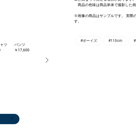
商品の色味は商品単体で撮影した画
※画像の商品はサンプルです。 実際
す。
#ボーイズ
#110cm
#
ャツ
パンツ
パンツ
スニーカー
ジャケット
ソ
0
￥17,600
￥12,100
￥6,930
￥27,500
￥1
ャツ
ャツ
ー
パンツ
パンツ
ジャケット
ジャケット
スニーカー
蝶ネクタイ
スーツ
ジャケット
ネクタイ
スーツ
ネ
0
0
￥17,600
￥17,600
￥27,500
￥28,930
￥7,590
￥5,280
￥31,900
￥28,930
￥6,710
￥31,900
￥5