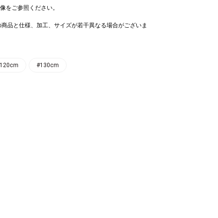
像をご参照ください。
の商品と仕様、加工、サイズが若干異なる場合がございま
120cm
#130cm
ックス
蝶ネクタイ
,320
￥5,280
クタイ
,940