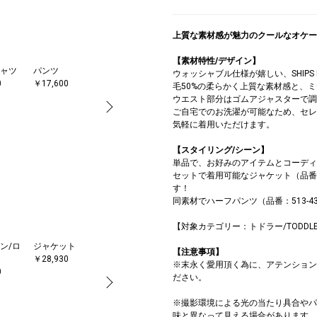
上質な素材感が魅力のクールなオケー
【素材特性/デザイン】
ャツ
パンツ
ジャケット
スーツ
ネクタイ
ネ
ウォッシャブル仕様が嬉しい、SHIPS
0
￥17,600
￥28,930
￥31,900
￥6,710
￥7
毛50%の柔らかく上質な素材感と、
ウエスト部分はゴムアジャスターで調
ご自宅でのお洗濯が可能なため、セレ
気軽に着用いただけます。
【スタイリング/シーン】
単品で、お好みのアイテムとコーディ
セットで着用可能なジャケット（品番：5
す！
同素材でハーフパンツ（品番：513-43
【対象カテゴリー：トドラー/TODDL
ン/ロ
ジャケット
ネクタイ
【注意事項】
￥28,930
￥5,940
※末永く愛用頂く為に、アテンション
0
ださい。
※撮影環境による光の当たり具合やパ
味と異なって見える場合があります。