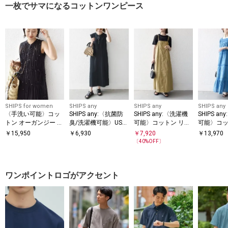
一枚でサマになるコットンワンピース
SHIPS for women
SHIPS any
SHIPS any
SHIPS any
〈手洗い可能〉コッ
SHIPS any:〈抗菌防
SHIPS any:〈洗濯機
SHIPS a
トン オーガンジー 刺
臭/洗濯機可能〉USA
可能〉コットン リネ
可能〉コッ
繍 ウエスト ドロスト
コットン ヘンリーネ
ン テントライン キャ
クス レー
￥
15,950
￥
6,930
￥
7,920
￥
13,970
ワンピース
ック Aライン ワンピ
ミ ワンピース
ギャザー 
〔
40
%OFF〕
ース
ワンポイントロゴがアクセント