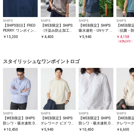
SHIPS
SHIPS
SHIPS
SHIPS
【SHIPS別注】FRED
【WEB限定】SHIPS:
【WEB限定】SHIPS:
【WEB限定
PERRY: ワンポイント
〈汗染み防止加工〉
吸水速乾・UVケア Dr
〈抗菌・
ロゴ ピケ Tシャツ 26
ワンポイントロゴ ビ
ymix（R）ワンポイ
ポイントロ
￥
13,200
￥
4,400
￥
5,940
￥
4,158
SS
ッグシルエットヘビ
ントロゴ レギュラー
アイ 半袖
〔
40
%OFF
ーウェイトTシャツ
カラー ポロシャツ
スタイリッシュなワンポイントロゴ
SHIPS
SHIPS
SHIPS
SHIPS
【WEB限定】SHIPS:
【WEB限定】SHIPS:
【WEB限定】SHIPS:
【WEB限定
防シワ・吸水速乾 Dr
テレワーク ビズ ワン
防シワ・吸水速乾 Dr
テレワーク
ymix(R) ワンポイン
ポイントロゴ ポンチ
ymix(R) ワンポイン
ポイントロ
￥
10,450
￥
5,940
￥
10,450
￥
6,600
トロゴボタンダウン
Tシャツ
トロゴバンドカラー
ージ ダブ