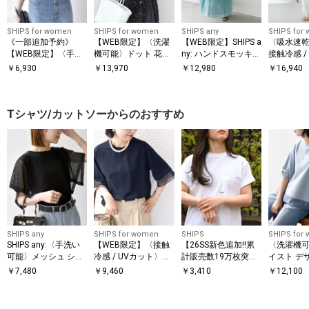
SHIPS for women
SHIPS for women
SHIPS any
SHIPS for
《一部追加予約》
【WEB限定】〈洗濯
【WEB限定】SHIPS a
〈吸水速乾 
【WEB限定】〈手洗
機可能〉ドット 花柄
ny: ハンドスモッキン
接触冷感 /
い可能〉アイレット
サイド プリーツ フレ
グ コットン フレア
能〉ツイル
￥
6,930
￥
13,970
￥
12,980
￥
16,940
クルーネック プルオ
ンチスリーブ ワンピ
ノースリーブ ワンピ
パンツ
ーバー
ース
ース
Tシャツ/カットソーからのおすすめ
SHIPS any
SHIPS for women
SHIPS
SHIPS for
SHIPS any:〈手洗い
【WEB限定】〈接触
【26SS新色追加!!累
〈洗濯機可
可能〉メッシュ シア
冷感 / UVカット〉シ
計販売数19万枚突
イスト デ
ー ハンカチ スリーブ
アー オーガンジー コ
破!!】【WEB限定】S
ー ドッキン
￥
7,480
￥
9,460
￥
3,410
￥
12,100
ドッキング TEE
ンビ プルオーバー
HIPS: マイクロ SHIPS
ロゴ ポケット Tシャ
ツ