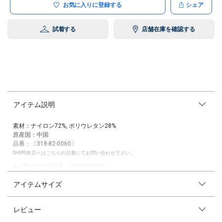
お気に入りに登録する
シェア
試着する
店舗在庫を確認する
アイテム説明
素材：ナイロン72%, ポリウレタン28%
原産国：中国
品番：〔318-82-0060〕
SHIPS各店へはこちらの品番にてお問い合わせ下さい。
■お問い合わせ品番：318-82-0060
アイテムサイズ
※末永く愛用頂く為に、アテンションタグ・洗濯ネームを必ずご確認の
上、着用又はお取り扱い下さい。
レビュー