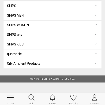
SHIPS
SHIPS MEN
SHIPS WOMEN
SHIPS any
SHIPS KIDS
quaranciel
City Ambient Products
COPYRIGHT© SHIPS ALL RIGHTS RESERVED.
メニュー
検索
お知らせ
お気に入り
マイページ