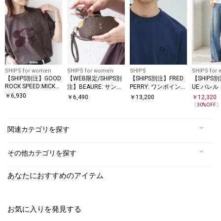
SHIPS for women
SHIPS for women
SHIPS
SHIPS for
【SHIPS別注】GOOD
【WEB限定/SHIPS別
【SHIPS別注】FRED
【SHIPS別
ROCK SPEED:MICKEY
注】BEAURE: サング
PERRY: ワンポイント
UE:バレル
/ TEE
ラス ケース
ロゴ ピケ Tシャツ 26
ニム パン
￥
6,930
￥
6,490
￥
13,200
￥
12,320
SS
〔
30
%OFF
関連カテゴリを探す
その他カテゴリを探す
あなたにおすすめのアイテム
お気に入りを発見する