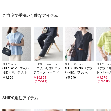
ご自宅で手洗い可能なアイテム
SHIPS any
SHIPS for women
SHIPS Colors
SHIPS for
SHIPS any:〈手洗い
〈手洗い可能〉パッ
SHIPS Colors:〈手洗
〈手洗い
可能〉マルチ ストラ
チワーク レース ドロ
い可能〉ワッシャーV
トン レー
イプ ペプラム シャツ
スト パンツ
ネック フレンチスリ
ト スリー
￥
9,900
￥
10,395
￥
5,940
￥
9,570
ブラウス
ーブシャツ◇
バー
〔
30
%OFF〕
〔
40
%OFF
SHIPS別注アイテム