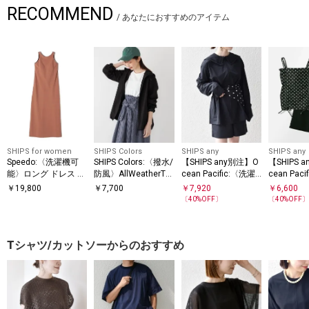
RECOMMEND
/
あなたにおすすめのアイテム
SHIPS for women
SHIPS Colors
SHIPS any
SHIPS any
Speedo:〈洗濯機可
SHIPS Colors:〈撥水/
【SHIPS any別注】O
【SHIPS 
能〉ロング ドレス ウ
防風〉AllWeatherTex
cean Pacific:〈洗濯
cean Pacific:
ィズ カップ
マウンテンパーカー
機可能〉ラッシュガ
ウエア 3点
￥
19,800
￥
7,700
￥
7,920
￥
6,600
SS
◇
ード 4点セット
〔
40
%OFF〕
〔
40
%OFF
Tシャツ/カットソーからのおすすめ