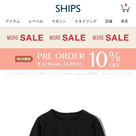
0
アイテム
レーベル
マガジン
スタイリング
店舗
発見
トップ
>
水着/スイムグッズ
>
水着/スイムグッズ
>
WOMEN
> Speedo:〈洗濯機可能〉SF ECO ロングスリーブ UV ト
ップ