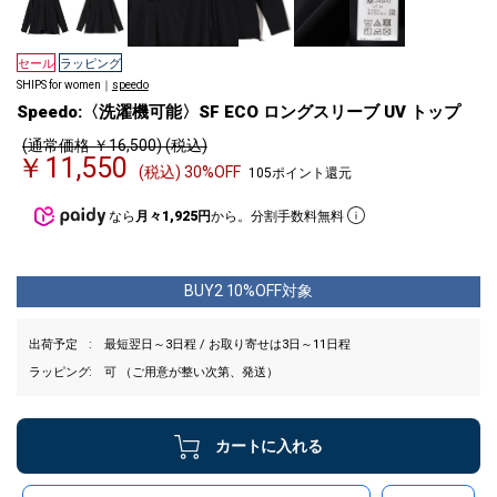
セール
ラッピング
SHIPS for women｜
speedo
Speedo:〈洗濯機可能〉SF ECO ロングスリーブ UV トップ
(通常価格 ￥16,500) (税込)
￥11,550
(税込) 30%OFF
105ポイント還元
なら
月々1,925円
から。分割手数料無料
BUY2 10%OFF対象
出荷予定
最短翌日～3日程 / お取り寄せは3日～11日程
ラッピング
可 （ご用意が整い次第、発送）
カートに入れる