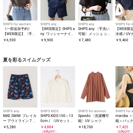
SHIPS for women
SHIPS any
SHIPS any
SHIPS for
《一部追加予約》
【WEB限定】SHIPS a
SHIPS any:〈手洗い
【WEB限
【WEB限定】〈手洗
ny: ワッシャーナイロ
可能〉メッシュ シア
冷感 / U
い可能〉アイレット
ン スピンドル Tシャ
ー ハンカチ スリーブ
アー オー
￥
6,930
￥
9,900
￥
7,480
￥
9,460
クルーネック プルオ
ツ＋イージーショー
ドッキング TEE
ンビ プル
ーバー
ツ セットアップ◆
夏を彩るスイムグッズ
SHIPS any
SHIPS KIDS
SHIPS for women
SHIPS for
NIKE SWIM: ブレイカ
SHIPS KIDS:100～13
Speedo:〈洗濯機可
maroba
ー アウトライン 7 ボ
0cm / 〈UVカット〉
能〉UV シャツ
能＞バック
レーショーツ<KIDS>
無地 ラッシュガード
ンピース 
￥
5,280
￥
4,884
￥
18,700
￥
7,425
ア
〔
40
%OFF〕
〔
50
%OFF