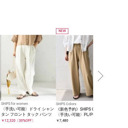
NEW
SHIPS for
〈接触冷感
セテート混
ド パンツ
￥
11,220
SHIPS for women
SHIPS Colors
〈手洗い可能〉ドライ シャン
《新色予約》SHIPS Colors:
ワ
タン フロント タック パンツ
〈手洗い可能〉PL/PU イージ
ー パンツ◆
￥
12,320
〔
30
%OFF〕
￥
7,480