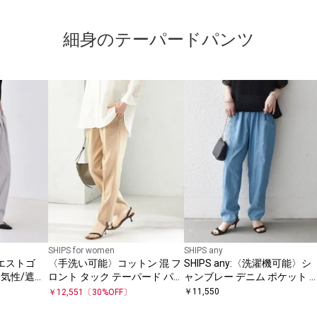
細身のテーパードパンツ
SHIPS for women
SHIPS any
エストゴ
〈手洗い可能〉コットン 混 フ
SHIPS any:〈洗濯機可能〉シ
〈通気性/遮
ロント タック テーパード パン
ャンブレー デニム ポケット 
ジー テーパ
ツ
ーパード パンツ
￥
11,550
￥
12,551
〔
30
%OFF〕