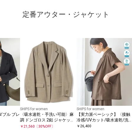
定番アウター・ジャケット
SHIPS for women
SHIPS for women
ダブル ブレ
〈吸水速乾・手洗い可能〉麻
【実力派ベーシック】〈接触
調 ドンゴロス 2釦 ジャケット
冷感/UVカット/吸水速乾/洗
2
機可能〉SUUSUU フレンチ ス
￥
26,400
￥
21,560
〔
30
%OFF〕
リーブ 羽織 ジャケット