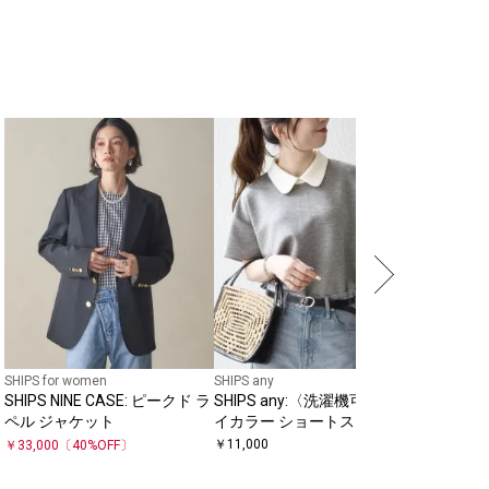
SHIPS for women
SHIPS any
SHIPS Prim
SHIPS NINE CASE: ピークド ラ
SHIPS any:〈洗濯機可能〉バ
SHIPS Pr
ペル ジャケット
イカラー ショートスリーブ プ
ブル ブ
ルオーバー
￥
11,000
￥
49,500
￥
33,000
〔
40
%OFF〕