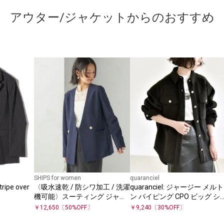
アウター/ジャケットからのおすすめ
SHIPS for women
quaranciel
ripe over
〈吸水速乾 / 防シワ加工 / 洗濯
quaranciel: ジャージー メルト
機可能〉スーティング ジャー
ン パイピング CPO ビッグ シ
ジー カラーレス ジャケット
ャツ ジャケット
￥
12,650
〔
50
%OFF〕
￥
9,240
〔
30
%OFF〕