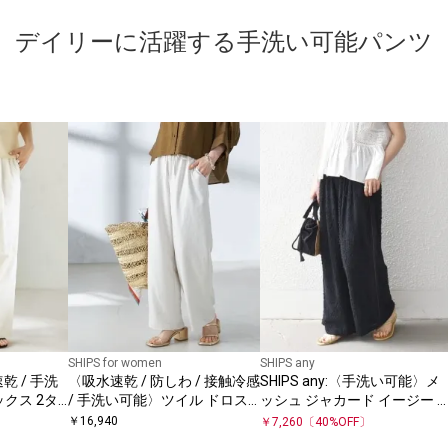
デイリーに活躍する手洗い可能パンツ
SHIPS for women
SHIPS any
乾 / 手洗
〈吸水速乾 / 防しわ / 接触冷感
SHIPS any:〈手洗い可能〉メ
クス 2タ
/ 手洗い可能〉ツイル ドロス
ッシュ ジャカード イージー 
ンツ
ト パンツ
イド パンツ
￥
16,940
￥
7,260
〔
40
%OFF〕