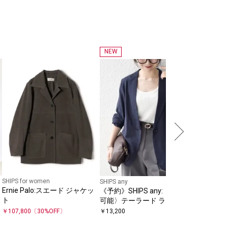
NEW
SHIPS for women
SHIPS for
SHIPS any
Ernie Palo:スエード ジャケッ
ウール ギ
《予約》SHIPS any:〈手洗い
ト
スト ジ
可能〉テーラード ライト シャ
ツ ジャケット
￥
107,800
〔
30
%OFF〕
￥
13,200
￥
26,950