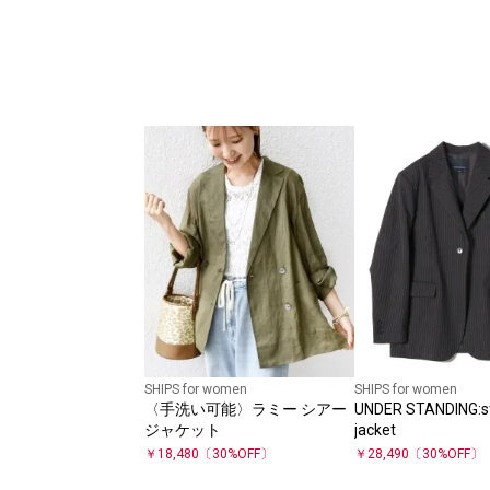
SHIPS for women
SHIPS for women
〈手洗い可能〉ラミー シアー
UNDER STANDING:st
ジャケット
jacket
￥
18,480
〔
30
%OFF〕
￥
28,490
〔
30
%OFF〕