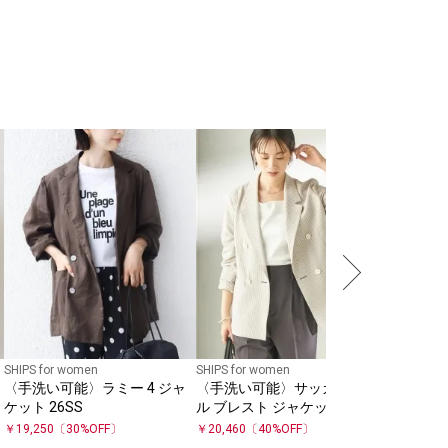
quaranciel
quaran
アー カラ
ジャケッ
￥
7,920
〔
SHIPS for women
SHIPS for women
〈手洗い可能〉ラミー 4 ジャ
〈手洗い可能〉サッカー ダブ
濯
ケット 26SS
ル ブレスト ジャケット
￥
19,250
〔
30
%OFF〕
￥
20,460
〔
40
%OFF〕