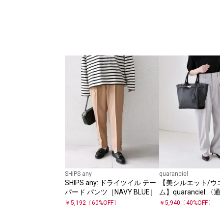
SHIPS any
quaranciel
SHIPS any: ドライツイル テー
【美シルエット/ウ
パード パンツ［NAVY BLUE］
ム】quaranciel:
熱/吸水速乾〉イー
￥
5,192
〔
60
%OFF〕
￥
5,940
〔
40
%OFF〕
ード パンツ