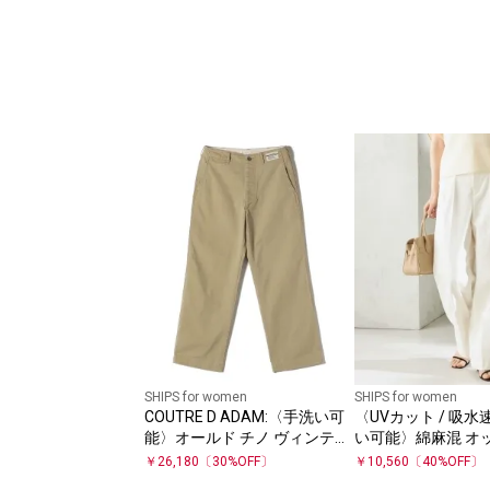
SHIPS for women
SHIPS for women
COUTRE D ADAM:〈手洗い可
〈UVカット / 吸水速
能〉オールド チノ ヴィンテー
い可能〉綿麻混 オッ
ジ
ック ストレート パ
￥
26,180
〔
30
%OFF〕
￥
10,560
〔
40
%OFF〕