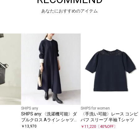
あなたにおすすめのアイテム
SHIPS any
SHIPS for women
SHIPS any:〈洗濯機可能〉ダ
〈手洗い可能〉レース コンビ
ブルクロス Aライン シャツワ
パフ スリーブ 半袖 Tシャツ
ンピース
￥
13,970
￥
11,220
〔
40
%OFF〕