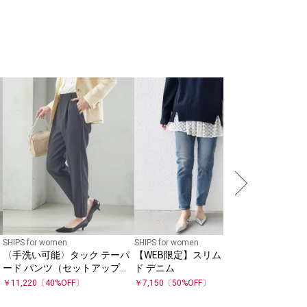
SHIPS any
SHIPS 
ネンミッ
ード パ
￥
6,600
〔
SHIPS for women
SHIPS for women
〈手洗い可能〉タック テーパ
【WEB限定】スリム テーパー
テ
ード パンツ（セットアップ対
ド デニム
応）
￥
11,220
〔
40
%OFF〕
￥
7,150
〔
50
%OFF〕